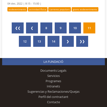
04 des. 2022 |
8:15 - 15:00 |
esdeveniments
actividad física
carreres populars
grans esdeveniments
❮❮
❮
8
9
10
11
12
13
14
❯
❯❯
LA FUNDACIÓ
Documents Legals
Servicios
Programes
Intranets
Sugerencias y Reclamaciones/Quejas
Perfil del contractant
Contacte