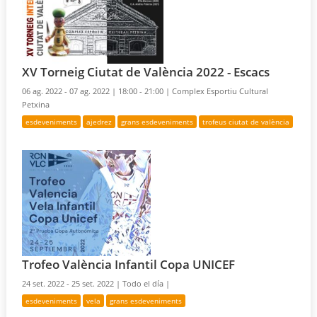
XV Torneig Ciutat de València 2022 - Escacs
06 ag. 2022 - 07 ag. 2022 |
18:00 - 21:00 |
Complex Esportiu Cultural
Petxina
esdeveniments
ajedrez
grans esdeveniments
trofeus ciutat de valència
Trofeo València Infantil Copa UNICEF
24 set. 2022 - 25 set. 2022 |
Todo el día |
esdeveniments
vela
grans esdeveniments