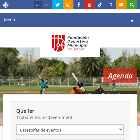
val
es
Menú
▼
La fundació
▼
Agenda
Instal·lacions
▼
Agenda
Comunicació
▼
València en esport
▼
Grans Esdeveniments
Portal de Transparència
Què fer
Troba el teu esdeveniment
Reserves
▼