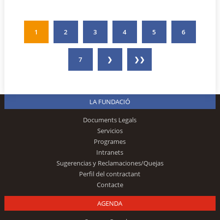
1
2
3
4
5
6
7
❯
❯❯
LA FUNDACIÓ
Documents Legals
Servicios
Programes
Intranets
Sugerencias y Reclamaciones/Quejas
Perfil del contractant
Contacte
AGENDA