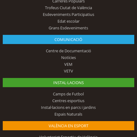
Carreres Populars
Trofeus Ciutat de València
Esdeveniments Participatius
Edat escolar
Grans Esdeveniments
COMUNICACIÓ
Centre de Documentació
Notícies
VEM
VETV
INSTAL·LACIONS
Camps de Futbol
Centres esportius
Instal·lacions en parcs i jardins
Espais Naturals
VALÈNCIA EN ESPORT
Voluntariat Esportiu de València