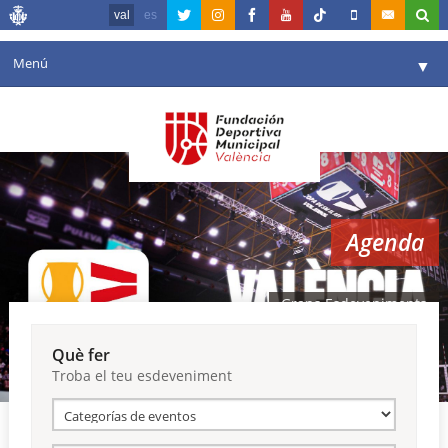
val
es
Menú
▼
La fundació
▼
Agenda
Instal·lacions
▼
Agenda
Comunicació
▼
València en esport
▼
Grans Esdeveniments
Portal de Transparència
Què fer
Troba el teu esdeveniment
Reserves
▼