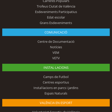
Carreres Populars
Trofeus Ciutat de València
Esdeveniments Participatius
Edat escolar
Grans Esdeveniments
COMUNICACIÓ
Centre de Documentació
Notícies
VEM
VETV
INSTAL·LACIONS
Camps de Futbol
Centres esportius
Instal·lacions en parcs i jardins
Espais Naturals
VALÈNCIA EN ESPORT
Voluntariat Esportiu de València