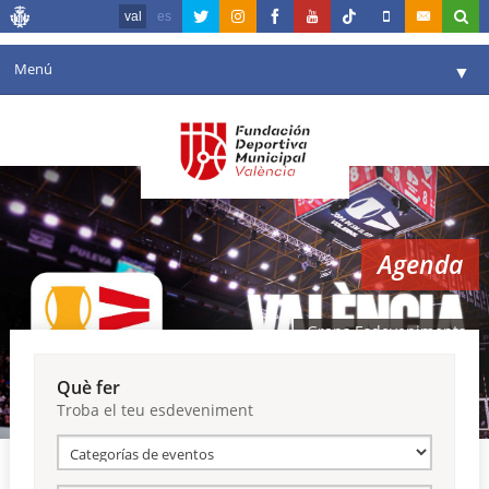
val
es
Menú
▼
La fundació
▼
Agenda
Instal·lacions
▼
Agenda
Comunicació
▼
València en esport
▼
Grans Esdeveniments
Portal de Transparència
Què fer
Troba el teu esdeveniment
Reserves
▼