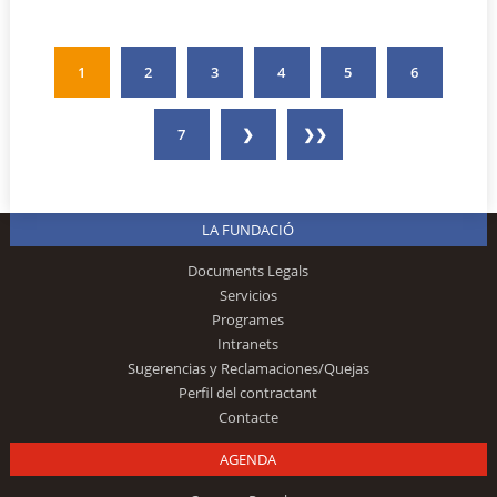
1
2
3
4
5
6
7
❯
❯❯
LA FUNDACIÓ
Documents Legals
Servicios
Programes
Intranets
Sugerencias y Reclamaciones/Quejas
Perfil del contractant
Contacte
AGENDA