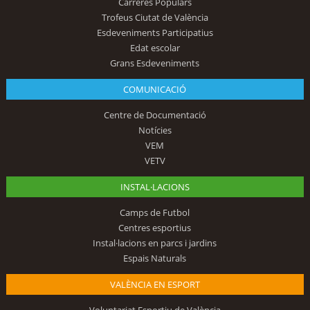
Carreres Populars
Trofeus Ciutat de València
Esdeveniments Participatius
Edat escolar
Grans Esdeveniments
COMUNICACIÓ
Centre de Documentació
Notícies
VEM
VETV
INSTAL·LACIONS
Camps de Futbol
Centres esportius
Instal·lacions en parcs i jardins
Espais Naturals
VALÈNCIA EN ESPORT
Voluntariat Esportiu de València