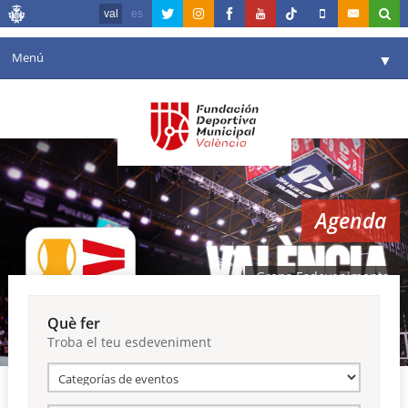
val
es
Menú
▼
La fundació
▼
Agenda
Instal·lacions
▼
Agenda
Comunicació
▼
València en esport
▼
Grans Esdeveniments
Portal de Transparència
Què fer
Troba el teu esdeveniment
Reserves
▼