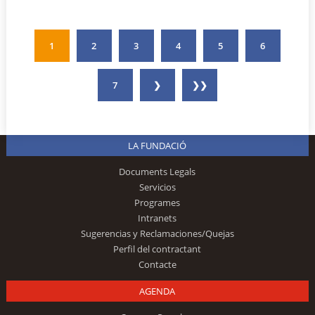
1
2
3
4
5
6
7
❯
❯❯
LA FUNDACIÓ
Documents Legals
Servicios
Programes
Intranets
Sugerencias y Reclamaciones/Quejas
Perfil del contractant
Contacte
AGENDA