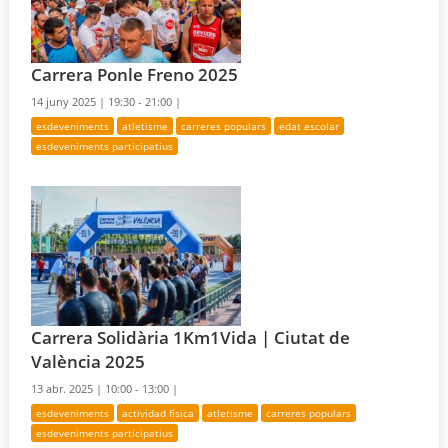
Carrera Ponle Freno 2025
14 juny 2025 |
19:30 - 21:00 |
esdeveniments
atletisme
carreres populars
edat escolar
esdeveniments participatius
Carrera Solidària 1Km1Vida | Ciutat de
València 2025
13 abr. 2025 |
10:00 - 13:00 |
esdeveniments
actividad física
atletisme
carreres populars
esdeveniments participatius