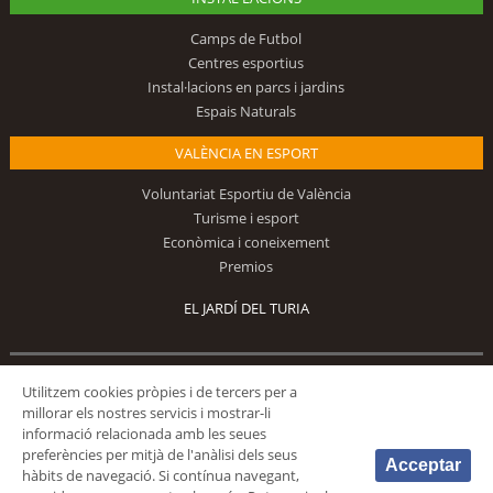
Camps de Futbol
Centres esportius
Instal·lacions en parcs i jardins
Espais Naturals
VALÈNCIA EN ESPORT
Voluntariat Esportiu de València
Turisme i esport
Econòmica i coneixement
Premios
EL JARDÍ DEL TURIA
Utilitzem cookies pròpies i de tercers per a
Segueix-nos
millorar els nostres servicis i mostrar-li
informació relacionada amb les seues
preferències per mitjà de l'anàlisi dels seus
Acceptar
hàbits de navegació. Si contínua navegant,