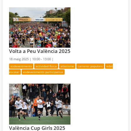
Volta a Peu València 2025
18 maig 2025 |
10:00 - 13:00 |
esdeveniments
actividad física
atletisme
carreres populars
edat
escolar
esdeveniments participatius
València Cup Girls 2025