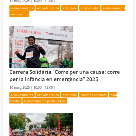
11 maig 2025 |
10:00 - 14:00 |
esdeveniments
actividad física
atletisme
edat escolar
esdeveniments
participatius
Carrera Solidària “Corre per una causa: corre
per la infància en emergència” 2025
10 maig 2025 |
10:00 - 12:00 |
esdeveniments
actividad física
atletisme
carreres populars
edat
escolar
esdeveniments participatius