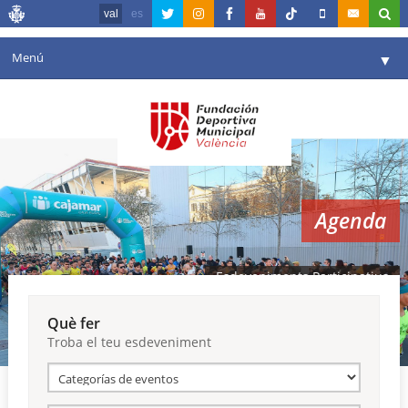
val
es
Menú
▼
La fundació
▼
Agenda
Instal·lacions
▼
Agenda
Comunicació
▼
València en esport
▼
Esdeveniments Participatius
Portal de Transparència
Què fer
Troba el teu esdeveniment
Reserves
▼