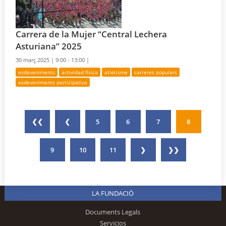
Carrera de la Mujer “Central Lechera
Asturiana” 2025
30 març 2025 |
9:00 - 13:00 |
esdeveniments
actividad física
atletisme
carreres populars
esdeveniments participatius
❮❮
❮
5
6
7
8
9
10
11
❯
❯❯
LA FUNDACIÓ
Documents Legals
Servicios