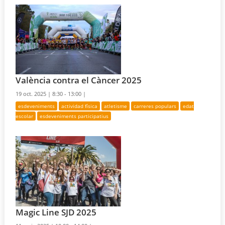
València contra el Càncer 2025
19 oct. 2025 |
8:30 - 13:00 |
esdeveniments
actividad física
atletisme
carreres populars
edat
escolar
esdeveniments participatius
Magic Line SJD 2025