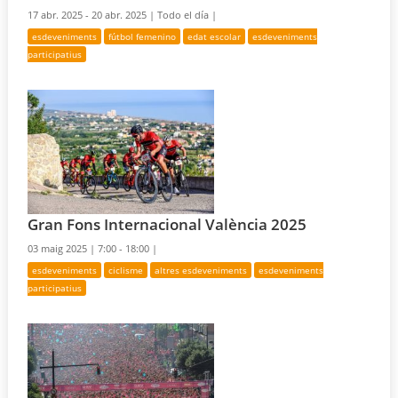
17 abr. 2025 - 20 abr. 2025 |
Todo el día |
esdeveniments
fútbol femenino
edat escolar
esdeveniments
participatius
Gran Fons Internacional València 2025
03 maig 2025 |
7:00 - 18:00 |
esdeveniments
ciclisme
altres esdeveniments
esdeveniments
participatius