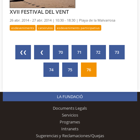
XVII FESTIVAL DEL VENT
26 abr. 2014 - 27 abr. 2014 |
10:30 - 18:30 |
Playa de la Malvarrosa
esdeveniments
catxirulos
esdeveniments participatius
❮❮
❮
70
71
72
73
74
75
76
LA FUNDACIÓ
Documents Legals
Servicios
Programes
Intranets
Sugerencias y Reclamaciones/Quejas