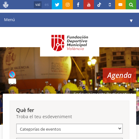
val
es
Menú
▼
La fundació
▼
Agenda
Instal·lacions
▼
Agenda
Comunicació
▼
València en esport
▼
Esdeveniments Participatius
Portal de Transparència
Què fer
Troba el teu esdeveniment
Reserves
▼