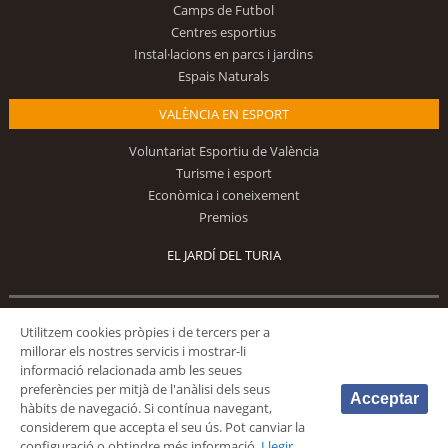
Camps de Futbol
Centres esportius
Instal·lacions en parcs i jardins
Espais Naturals
VALÈNCIA EN ESPORT
Voluntariat Esportiu de València
Turisme i esport
Econòmica i coneixement
Premios
EL JARDÍ DEL TURIA
Utilitzem cookies pròpies i de tercers per a
Segueix-nos
millorar els nostres servicis i mostrar-li
informació relacionada amb les seues
preferències per mitjà de l'anàlisi dels seus
Acceptar
hàbits de navegació. Si contínua navegant,
considerem que accepta el seu ús. Pot canviar la
configuració o obtindre més informació.
Llegir
© 2026 Fundación Deportiva Municipal Valencia |
AVÍS LEGAL
|
POLÍTICA DE