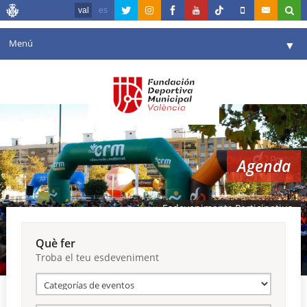
val
es
Menú
▼
La fundació
▼
Agenda
Instal·lacions
▼
Agenda
Comunicació
▼
València en esport
▼
Esdeveniments Participatius
Portal de Transparència
Què fer
Troba el teu esdeveniment
Reserves
▼