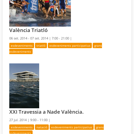
València Triatló
06 set. 2014 - 07 set. 2014 |
7:00 - 21:00 |
esdeveniments
triatló
esdeveniments participatius
grans
esdeveniments
XXI Travessia a Nade València.
27 jul. 2014 |
9:00 - 11:00 |
esdeveniments
natació
esdeveniments participatius
grans
esdeveniments