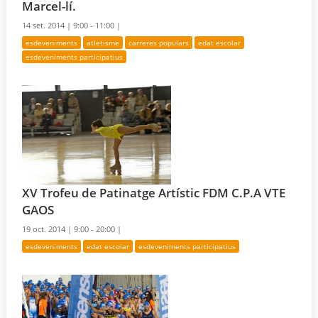
Marcel-lí.
14 set. 2014 |
9:00 - 11:00 |
esdeveniments
atletisme
carreres populars
edat escolar
esdeveniments participatius
XV Trofeu de Patinatge Artístic FDM C.P.A VTE
GAOS
19 oct. 2014 |
9:00 - 20:00 |
esdeveniments
edat escolar
esdeveniments participatius