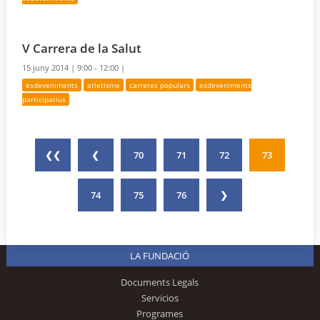
V Carrera de la Salut
15 juny 2014 |
9:00 - 12:00 |
esdeveniments
atletisme
carreres populars
esdeveniments
participatius
❮❮
❮
70
71
72
73
74
75
76
❯
LA FUNDACIÓ
Documents Legals
Servicios
Programes