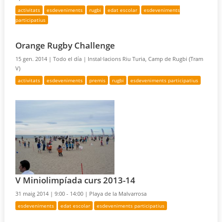
activitats
esdeveniments
rugbi
edat escolar
esdeveniments
participatius
Orange Rugby Challenge
15 gen. 2014 |
Todo el día |
Instal·lacions Riu Turia, Camp de Rugbi (Tram
V)
activitats
esdeveniments
premis
rugbi
esdeveniments participatius
V Miniolimpíada curs 2013-14
31 maig 2014 |
9:00 - 14:00 |
Playa de la Malvarrosa
esdeveniments
edat escolar
esdeveniments participatius