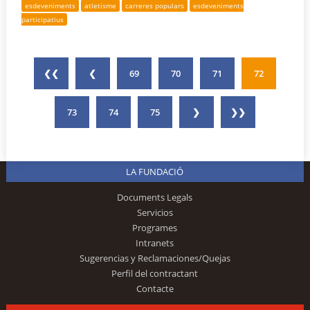
esdeveniments
atletisme
carreres populars
esdeveniments
participatius
❮❮
❮
69
70
71
72
73
74
75
❯
❯❯
LA FUNDACIÓ
Documents Legals
Servicios
Programes
Intranets
Sugerencias y Reclamaciones/Quejas
Perfil del contractant
Contacte