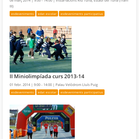
08 març 2014 |
9:00 - 14:00 |
Instal·lacions Riu Turia, Estadi del Turia (Tram
III)
esdeveniments
edat escolar
esdeveniments participatius
II Miniolimpíada curs 2013-14
01 febr. 2014 |
9:00 - 14:00 |
Palau Velòdrom Lluís Puig
esdeveniments
edat escolar
esdeveniments participatius