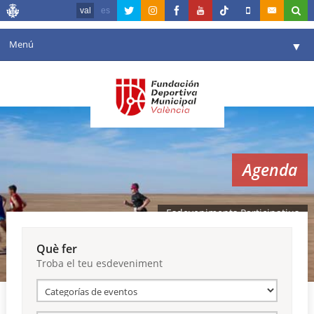
val
es
Menú
▼
La fundació
▼
Agenda
Instal·lacions
▼
Agenda
Comunicació
▼
València en esport
▼
Esdeveniments Participatius
Portal de Transparència
Què fer
Troba el teu esdeveniment
Reserves
▼