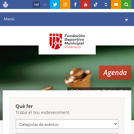
val
es
Menú
▼
La fundació
▼
Agenda
Instal·lacions
▼
Agenda
Comunicació
▼
València en esport
▼
Esdeveniments Participatius
Portal de Transparència
Què fer
Troba el teu esdeveniment
Reserves
▼