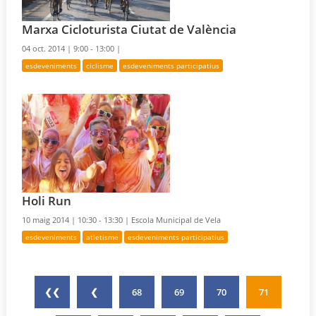
Marxa Cicloturista Ciutat de València
04 oct. 2014 |
9:00 - 13:00 |
esdeveniments
ciclisme
esdeveniments participatius
Holi Run
10 maig 2014 |
10:30 - 13:30 |
Escola Municipal de Vela
esdeveniments
atletisme
esdeveniments participatius
❮❮
❮
68
69
70
71