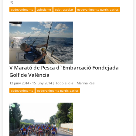
III)
esdeveniments
atletisme
edat escolar
esdeveniments participatius
V Marató de Pesca d`Embarcació Fondejada
Golf de València
13 juny 2014 - 15 juny 2014 |
Todo el día |
Marina Real
esdeveniments
esdeveniments participatius