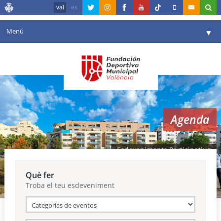
val
es
Menú
▼
La fundació
▼
Agenda
Instal·lacions
▼
Agenda
Comunicació
▼
València en esport
▼
Esdeveniments Participatius
Portal de Transparència
Què fer
Troba el teu esdeveniment
Reserves
▼