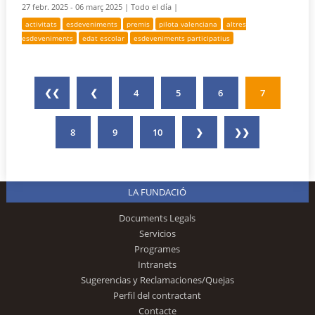
27 febr. 2025 - 06 març 2025 |
Todo el día |
activitats
esdeveniments
premis
pilota valenciana
altres
esdeveniments
edat escolar
esdeveniments participatius
❮❮
❮
4
5
6
7
8
9
10
❯
❯❯
LA FUNDACIÓ
Documents Legals
Servicios
Programes
Intranets
Sugerencias y Reclamaciones/Quejas
Perfil del contractant
Contacte