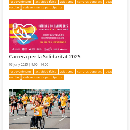
esdeveniments
actividad física
atletisme
carreres populars
edat
escolar
esdeveniments participatius
Carrera per la Solidaritat 2025
08 juny 2025 |
9:00 - 14:00 |
esdeveniments
actividad física
atletisme
carreres populars
edat
escolar
esdeveniments participatius