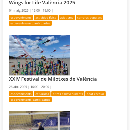
Wings for Life València 2025
04 maig 2025 |
13:00 - 18:00 |
esdeveniments
actividad física
atletisme
carreres populars
esdeveniments participatius
XXIV Festival de Milotxes de València
26 abr. 2025 |
10:00 - 20:00 |
esdeveniments
catxirulos
altres esdeveniments
edat escolar
esdeveniments participatius