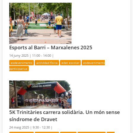
Esports al Barri – Marxalenes 2025
14 juny 2025 |
11:00 - 14:00 |
esdeveniments
actividad física
edat escolar
esdeveniments
participatius
5K Trinitàries carrera solidària. Un món sense
síndrome de Dravet
24 maig 2025 |
9:30 - 12:30 |