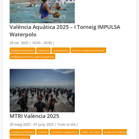
València Aquàtica 2025 – I Torneig IMPULSA
Waterpolo
28 set. 2025 |
10:00 - 20:00 |
esdeveniments
natació
waterpolo
altres esdeveniments
esdeveniments participatius
MTRI València 2025
30 maig 2025 - 01 juny 2025 |
Todo el día |
esdeveniments
triatló
carreres populars
edat escolar
esdeveniments
participatius