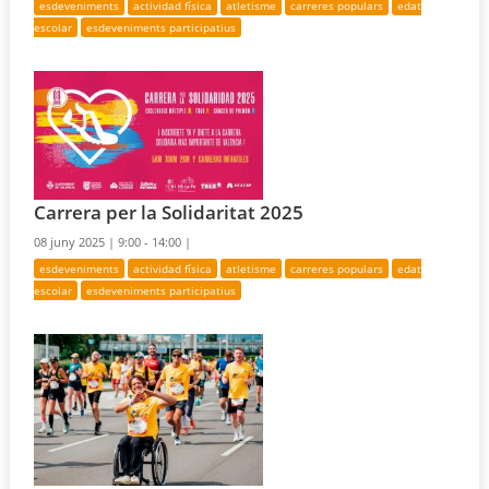
esdeveniments
actividad física
atletisme
carreres populars
edat
escolar
esdeveniments participatius
Carrera per la Solidaritat 2025
08 juny 2025 |
9:00 - 14:00 |
esdeveniments
actividad física
atletisme
carreres populars
edat
escolar
esdeveniments participatius