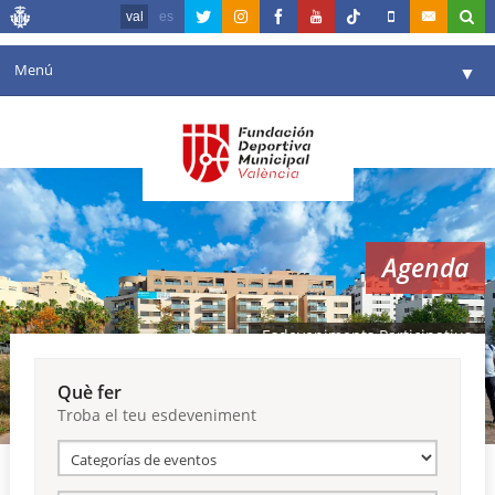
val
es
Menú
▼
La fundació
▼
Agenda
Instal·lacions
▼
Agenda
Comunicació
▼
València en esport
▼
Esdeveniments Participatius
Portal de Transparència
Què fer
Troba el teu esdeveniment
Reserves
▼