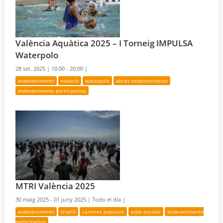
València Aquàtica 2025 – I Torneig IMPULSA
Waterpolo
28 set. 2025 |
10:00 - 20:00 |
esdeveniments
natació
waterpolo
altres esdeveniments
esdeveniments participatius
MTRI València 2025
30 maig 2025 - 01 juny 2025 |
Todo el día |
esdeveniments
triatló
carreres populars
edat escolar
esdeveniments
participatius