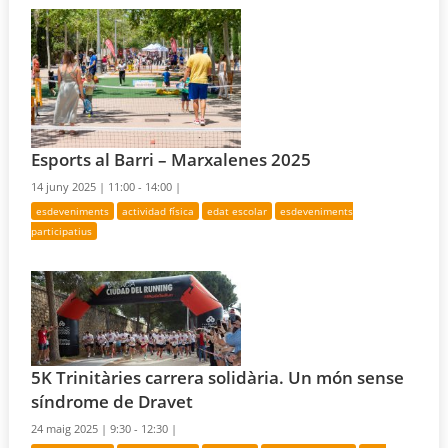
Esports al Barri – Marxalenes 2025
14 juny 2025 |
11:00 - 14:00 |
esdeveniments
actividad física
edat escolar
esdeveniments
participatius
5K Trinitàries carrera solidària. Un món sense
síndrome de Dravet
24 maig 2025 |
9:30 - 12:30 |