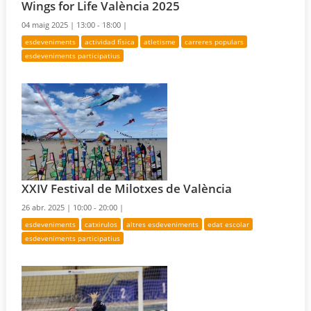
Wings for Life València 2025
04 maig 2025 |
13:00 - 18:00 |
esdeveniments
actividad física
atletisme
carreres populars
esdeveniments participatius
XXIV Festival de Milotxes de València
26 abr. 2025 |
10:00 - 20:00 |
esdeveniments
catxirulos
altres esdeveniments
edat escolar
esdeveniments participatius