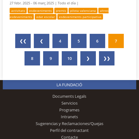
27 febr. 2025 - 06 març 2025 |
Todo el día |
activitats
esdeveniments
premis
pilota valenciana
altres
esdeveniments
edat escolar
esdeveniments participatius
❮❮
❮
4
5
6
7
8
9
10
❯
❯❯
LA FUNDACIÓ
Documents Legals
Servicios
Programes
Intranets
Sugerencias y Reclamaciones/Quejas
Perfil del contractant
Contacte