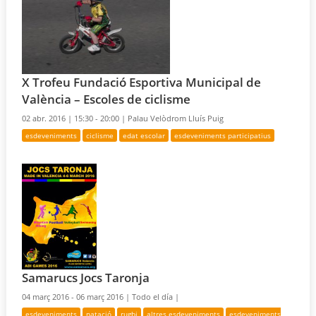
X Trofeu Fundació Esportiva Municipal de
València – Escoles de ciclisme
02 abr. 2016 |
15:30 - 20:00 |
Palau Velòdrom Lluís Puig
esdeveniments
ciclisme
edat escolar
esdeveniments participatius
Samarucs Jocs Taronja
04 març 2016 - 06 març 2016 |
Todo el día |
esdeveniments
natació
rugbi
altres esdeveniments
esdeveniments