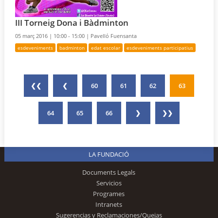
III Torneig Dona i Bàdminton
05 març 2016 |
10:00 - 15:00 |
Pavelló Fuensanta
esdeveniments
badminton
edat escolar
esdeveniments participatius
❮❮
❮
60
61
62
63
64
65
66
❯
❯❯
LA FUNDACIÓ
Documents Legals
Servicios
Programes
Intranets
Sugerencias y Reclamaciones/Quejas