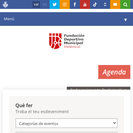
val
es
Menú
▼
La fundació
▼
Agenda
Instal·lacions
▼
Agenda
Comunicació
▼
València en esport
▼
Esdeveniments Participatius
Portal de Transparència
Què fer
Troba el teu esdeveniment
Reserves
▼