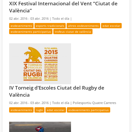
XIX Festival Internacional del Vent “Ciutat de
València”
02 abr. 2016 - 03 abr. 2016 |
Todo el día |
esdeveniments
esports tradicionals
altres esdeveniments
edat escolar
esdeveniments participatius
trofeus ciutat de valència
IV Torneig d’Escoles Ciutat del Rugby de
València
02 abr. 2016 - 03 abr. 2016 |
Todo el día |
Poliesportiu Quatre Carreres
esdeveniments
rugbi
edat escolar
esdeveniments participatius