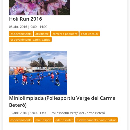
Holi Run 2016
03 abr. 2016 |
9:00 - 14:00 |
esdeveniments
atletisme
carreres populars
edat escolar
esdeveniments participatius
Miniolimpiada (Poliesportiu Verge del Carme
Beteró)
16 abr. 2016 |
9:00 - 13:00 |
Poliesportiu Verge del Carme Beteró
esdeveniments
multiesport
edat escolar
esdeveniments participatius