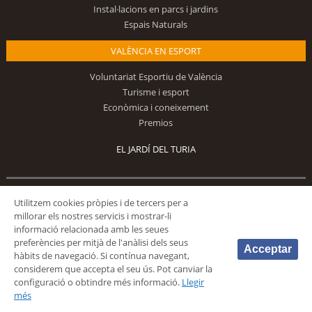
Instal·lacions en parcs i jardins
Espais Naturals
VALÈNCIA EN ESPORT
Voluntariat Esportiu de València
Turisme i esport
Econòmica i coneixement
Premios
EL JARDÍ DEL TURIA
Utilitzem cookies pròpies i de tercers per a
Segueix-nos
millorar els nostres servicis i mostrar-li
informació relacionada amb les seues
preferències per mitjà de l'anàlisi dels seus
Acceptar
hàbits de navegació. Si contínua navegant,
considerem que accepta el seu ús. Pot canviar la
configuració o obtindre més informació.
Llegir
© 2026 Fundación Deportiva Municipal Valencia |
AVÍS LEGAL
|
POLÍTICA DE
més
PRIVACIDAD
|
POLÍTICA DE COOKIES
|
MAPA WEB