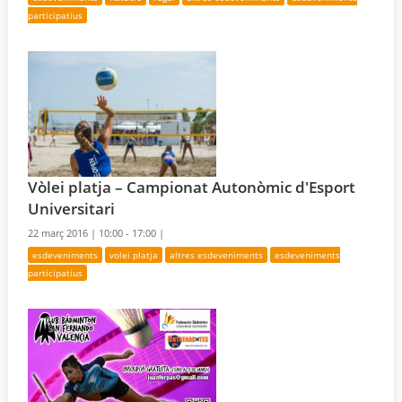
participatius
Vòlei platja – Campionat Autonòmic d'Esport
Universitari
22 març 2016 |
10:00 - 17:00 |
esdeveniments
volei platja
altres esdeveniments
esdeveniments
participatius