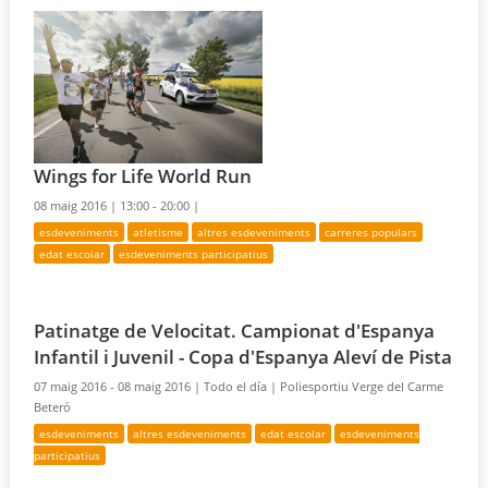
Wings for Life World Run
08 maig 2016 |
13:00 - 20:00 |
esdeveniments
atletisme
altres esdeveniments
carreres populars
edat escolar
esdeveniments participatius
Patinatge de Velocitat. Campionat d'Espanya
Infantil i Juvenil - Copa d'Espanya Aleví de Pista
07 maig 2016 - 08 maig 2016 |
Todo el día |
Poliesportiu Verge del Carme
Beteró
esdeveniments
altres esdeveniments
edat escolar
esdeveniments
participatius