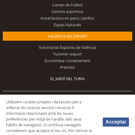
Camps de Futbol
Centres esportius
Instal·lacions en parcs i jardins
Espais Naturals
VALÈNCIA EN ESPORT
Voluntariat Esportiu de València
Turisme i esport
Econòmica i coneixement
Premios
EL JARDÍ DEL TURIA
Segueix-nos
Utilitzem cookies pròpies i de tercers per a
millorar els nostres servicis i mostrar-li
informació relacionada amb les seues
preferències per mitjà de l'anàlisi dels seus
Acceptar
hàbits de navegació. Si contínua navegant,
considerem que accepta el seu ús. Pot canviar la