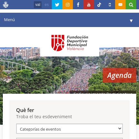
val
es
Menú
▼
La fundació
▼
Agenda
Instal·lacions
▼
Agenda
Comunicació
▼
València en esport
▼
Esdeveniments Participatius
Portal de Transparència
Què fer
Troba el teu esdeveniment
Reserves
▼