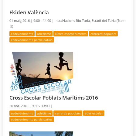
Ekiden València
01 maig 2016 |
9:00 - 14:00 |
Instal·lacions Riu Turia, Estadi del Turia (Tram
III)
esdeveniments
atletisme
altres esdeveniments
carreres populars
esdeveniments participatius
Cross Escolar Poblats Marítims 2016
30 abr. 2016 |
9:30 - 13:00 |
esdeveniments
atletisme
carreres populars
edat escolar
esdeveniments participatius