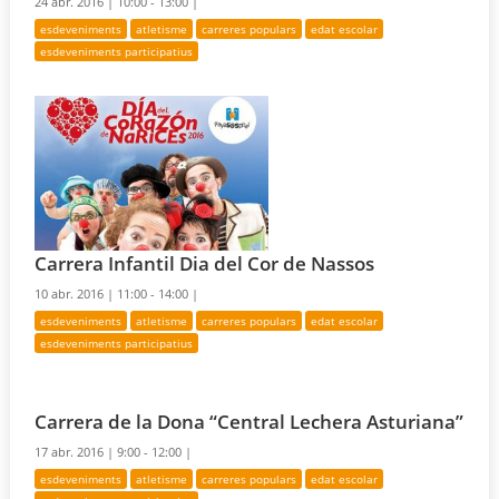
24 abr. 2016 |
10:00 - 13:00 |
esdeveniments
atletisme
carreres populars
edat escolar
esdeveniments participatius
Carrera Infantil Dia del Cor de Nassos
10 abr. 2016 |
11:00 - 14:00 |
esdeveniments
atletisme
carreres populars
edat escolar
esdeveniments participatius
Carrera de la Dona “Central Lechera Asturiana”
17 abr. 2016 |
9:00 - 12:00 |
esdeveniments
atletisme
carreres populars
edat escolar