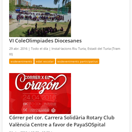
VI ColeOlimpiades Diocesanes
29 abr. 2016 |
Todo el día |
Instal·lacions Riu Turia, Estadi del Turia (Tram
III)
esdeveniments
edat escolar
esdeveniments participatius
Córrer pel cor. Carrera Solidària Rotary Club
València Centre a favor de PayaSOSpital