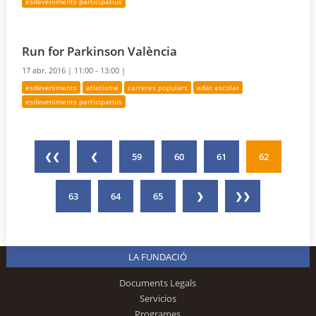
esdeveniments participatius
Run for Parkinson València
17 abr. 2016 |
11:00 - 13:00 |
esdeveniments
atletisme
carreres populars
edat escolar
esdeveniments participatius
❮❮
❮
59
60
61
62
63
64
65
❯
❯❯
LA FUNDACIÓ
Documents Legals
Servicios
Programes