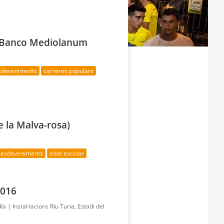
a Banco Mediolanum
esdeveniments
carreres populars
e la Malva-rosa)
s esdeveniments
edat escolar
2016
día |
Instal·lacions Riu Turia, Estadi del