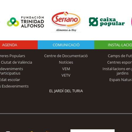
AGENDA
Logo Fundación
COMUNICACIÓ
INSTAL·LACI
reres Populars
Centre de Documentació
Camps de Fut
 Ciutat de València
Notícies
Centres espor
Trinidad Alfonso
sdeveniments
VEM
Instal·lacions en 
Participatius
jardins
VETV
Edat escolar
Espais Natur
s Esdeveniments
EL JARDÍ DEL TURIA