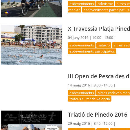
esdeveniments
atletisme
altres 
escolar
esdeveniments participatius
X Travessia Platja Pine
04 juny 2016 |
10:00 - 13:00 |
esdeveniments
natació
altres es
esdeveniments participatius
III Open de Pesca des d
14 maig 2016 |
8:00 - 14:30 |
esdeveniments
altres esdevenimen
trofeus ciutat de valència
Triatló de Pinedo 2016
29 maig 2016 |
8:45 - 12:00 |