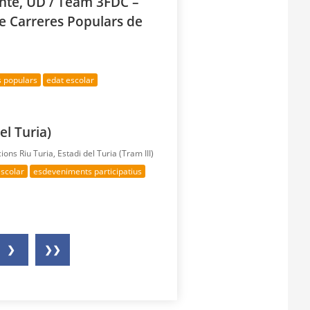
ante, UD / Team 3FDC –
de Carreres Populars de
s populars
edat escolar
el Turia)
cions Riu Turia, Estadi del Turia (Tram III)
escolar
esdeveniments participatius
❯
❯❯