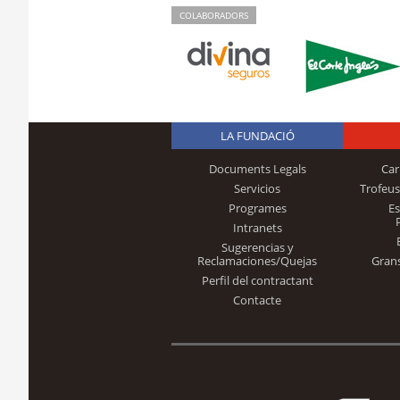
COLABORADORS
LA FUNDACIÓ
Documents Legals
Car
Servicios
Trofeus
Programes
E
Intranets
Sugerencias y
Reclamaciones/Quejas
Gran
Perfil del contractant
Contacte