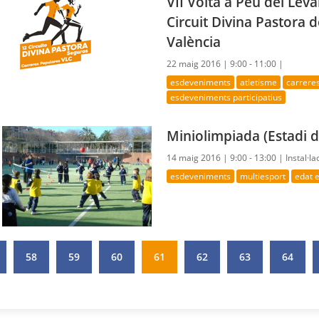
VII Volta a Peu del Lev
Circuit Divina Pastora 
València
22 maig 2016 |
9:00 - 11:00 |
esdeveniments
atletisme
carrere
esdeveniments participatius
Miniolimpiada (Estadi d
14 maig 2016 |
9:00 - 13:00 |
Instal·la
esdeveniments
multiesport
edat 
58
59
60
61
62
63
64