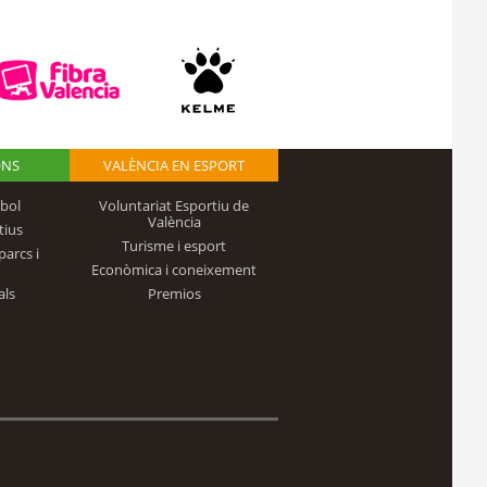
ONS
VALÈNCIA EN ESPORT
bol
Voluntariat Esportiu de
València
tius
Turisme i esport
parcs i
Econòmica i coneixement
als
Premios