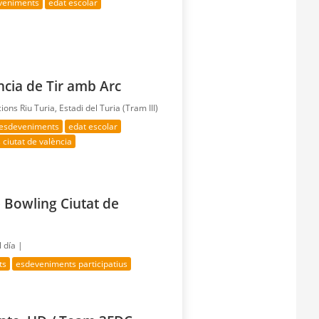
eveniments
edat escolar
ncia de Tir amb Arc
cions Riu Turia, Estadi del Turia (Tram III)
 esdeveniments
edat escolar
 ciutat de valència
e Bowling Ciutat de
 día |
ts
esdeveniments participatius