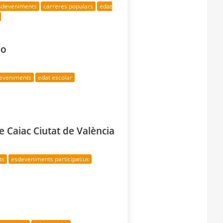
esdeveniments
carreres populars
edat
do
deveniments
edat escolar
e Caiac Ciutat de València
ts
esdeveniments participatius