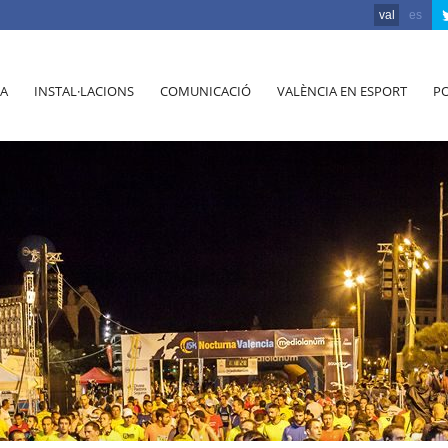
val
es
A
INSTAL·LACIONS
COMUNICACIÓ
VALÈNCIA EN ESPORT
PO