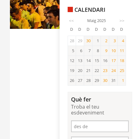
CALENDARI
<<
Maig 2025
>>
D
D
D
D
D
D
D
28
29
30
1
2
3
4
30
2
3
4
5
6
7
8
9
10
11
9
10
11
12
13
14
15
16
17
18
17
18
19
20
21
22
23
24
25
23
24
25
26
27
28
29
30
31
1
30
1
Què fer
Troba el teu
esdeveniment