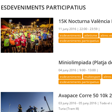
ESDEVENIMENTS PARTICIPATIUS
15K Nocturna Valènci
11 juny 2016 |
22:00 - 23:59 |
esdeveniments
atletisme
altres 
esdeveniments participatius
Miniolimpiada (Platja d
04 juny 2016 |
9:00 - 13:00 |
esdeveniments
multiesport
altre
esdeveniments participatius
Avapace Corre 50 10k 
03 juny 2016 - 05 juny 2016 |
Todo el 
Turia (Tram III)