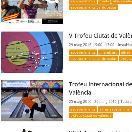
esdeveniments
triatló
altres esd
esdeveniments participatius
V Trofeu Ciutat de Valè
29 maig 2016 |
9:00 - 13:00 |
Instal·la
esdeveniments
tir amb arc
altres
esdeveniments participatius
trofeus
Trofeu Internacional d
València
25 maig 2016 - 29 maig 2016 |
Todo el
esdeveniments
altres esdevenimen
trofeus ciutat de valència