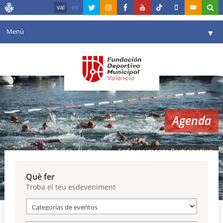
val
es
Menú
▼
La fundació
▼
Agenda
Instal·lacions
▼
Agenda
Comunicació
▼
València en esport
▼
Esdeveniments Participatius
Portal de Transparència
Què fer
Troba el teu esdeveniment
Reserves
▼