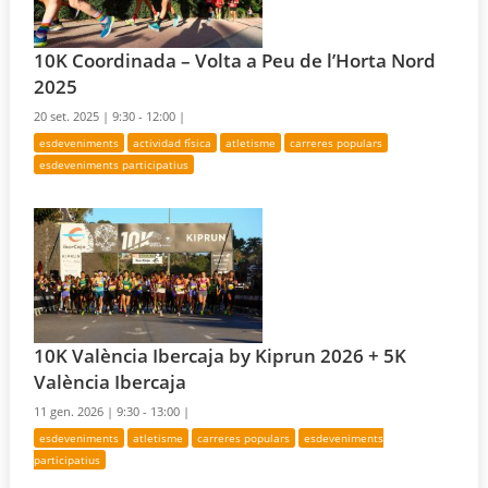
10K Coordinada – Volta a Peu de l’Horta Nord
2025
20 set. 2025 |
9:30 - 12:00 |
esdeveniments
actividad física
atletisme
carreres populars
esdeveniments participatius
10K València Ibercaja by Kiprun 2026 + 5K
València Ibercaja
11 gen. 2026 |
9:30 - 13:00 |
esdeveniments
atletisme
carreres populars
esdeveniments
participatius