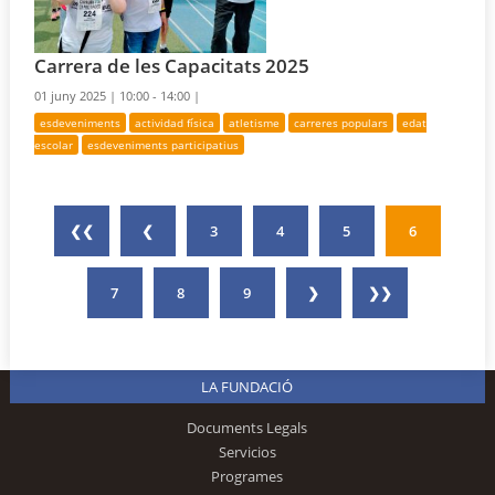
Carrera de les Capacitats 2025
01 juny 2025 |
10:00 - 14:00 |
esdeveniments
actividad física
atletisme
carreres populars
edat
escolar
esdeveniments participatius
❮❮
❮
3
4
5
6
7
8
9
❯
❯❯
LA FUNDACIÓ
Documents Legals
Servicios
Programes