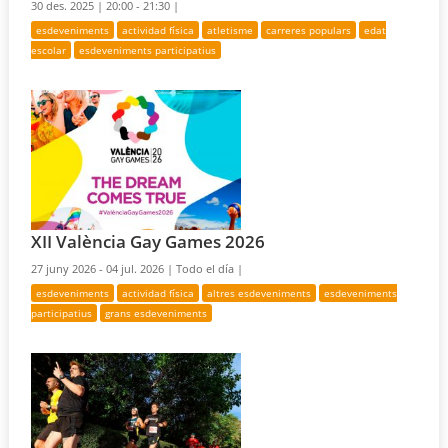
30 des. 2025 |
20:00 - 21:30 |
esdeveniments
actividad física
atletisme
carreres populars
edat
escolar
esdeveniments participatius
XII València Gay Games 2026
27 juny 2026 - 04 jul. 2026 |
Todo el día |
esdeveniments
actividad física
altres esdeveniments
esdeveniments
participatius
grans esdeveniments