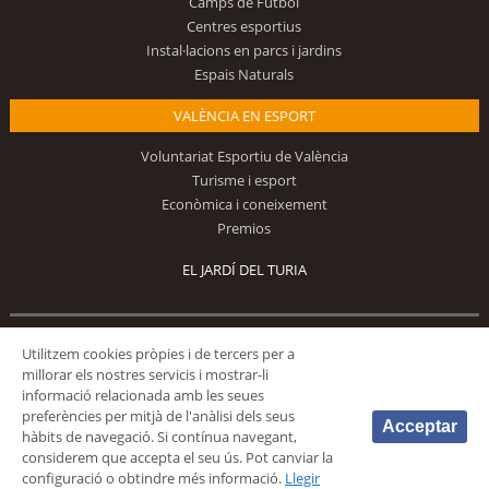
Camps de Futbol
Centres esportius
Instal·lacions en parcs i jardins
Espais Naturals
VALÈNCIA EN ESPORT
Voluntariat Esportiu de València
Turisme i esport
Econòmica i coneixement
Premios
EL JARDÍ DEL TURIA
Utilitzem cookies pròpies i de tercers per a
Segueix-nos
millorar els nostres servicis i mostrar-li
informació relacionada amb les seues
preferències per mitjà de l'anàlisi dels seus
Acceptar
hàbits de navegació. Si contínua navegant,
considerem que accepta el seu ús. Pot canviar la
configuració o obtindre més informació.
Llegir
© 2026 Fundación Deportiva Municipal Valencia |
AVÍS LEGAL
|
POLÍTICA DE