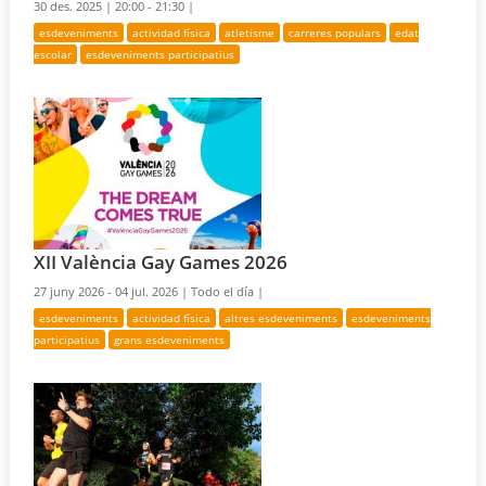
30 des. 2025 |
20:00 - 21:30 |
esdeveniments
actividad física
atletisme
carreres populars
edat
escolar
esdeveniments participatius
XII València Gay Games 2026
27 juny 2026 - 04 jul. 2026 |
Todo el día |
esdeveniments
actividad física
altres esdeveniments
esdeveniments
participatius
grans esdeveniments