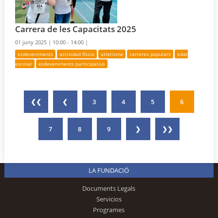
Carrera de les Capacitats 2025
01 juny 2025 |
10:00 - 14:00 |
esdeveniments
actividad física
atletisme
carreres populars
edat
escolar
esdeveniments participatius
❮❮
❮
3
4
5
6
7
8
9
❯
❯❯
LA FUNDACIÓ
Documents Legals
Servicios
Programes