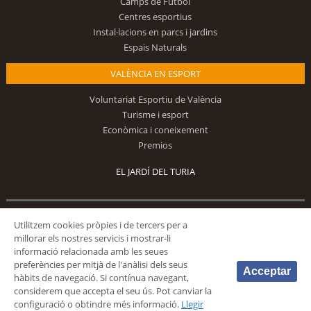
Camps de Futbol
Centres esportius
Instal·lacions en parcs i jardins
Espais Naturals
VALÈNCIA EN ESPORT
Voluntariat Esportiu de València
Turisme i esport
Econòmica i coneixement
Premios
EL JARDÍ DEL TURIA
Utilitzem cookies pròpies i de tercers per a
Segueix-nos
millorar els nostres servicis i mostrar-li
informació relacionada amb les seues
preferències per mitjà de l'anàlisi dels seus
Acceptar
hàbits de navegació. Si contínua navegant,
considerem que accepta el seu ús. Pot canviar la
configuració o obtindre més informació.
Llegir
© 2026 Fundación Deportiva Municipal Valencia |
AVÍS LEGAL
|
POLÍTICA DE