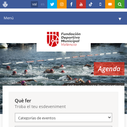
val
es
Menú
▼
La fundació
▼
Agenda
Instal·lacions
▼
Agenda
Comunicació
▼
València en esport
▼
Esdeveniments Participatius
Portal de Transparència
Què fer
Troba el teu esdeveniment
Reserves
▼