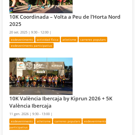
10K Coordinada – Volta a Peu de l’Horta Nord
2025
20 set. 2025 |
9:30 - 12:00 |
esdeveniments
actividad física
atletisme
carreres populars
esdeveniments participatius
10K València Ibercaja by Kiprun 2026 + 5K
València Ibercaja
11 gen. 2026 |
9:30 - 13:00 |
esdeveniments
atletisme
carreres populars
esdeveniments
participatius