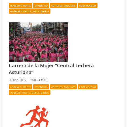
esdeveniments
atletisme
carreres populars
edat escolar
esdeveniments participatius
Carrera de la Mujer “Central Lechera
Asturiana”
09 abr. 2017 |
9:00 - 13:00 |
esdeveniments
atletisme
carreres populars
edat escolar
esdeveniments participatius