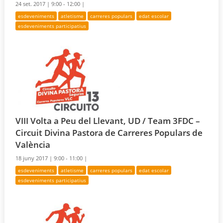
24 set. 2017 |
9:00 - 12:00 |
esdeveniments
atletisme
carreres populars
edat escolar
esdeveniments participatius
VIII Volta a Peu del Llevant, UD / Team 3FDC –
Circuit Divina Pastora de Carreres Populars de
València
18 juny 2017 |
9:00 - 11:00 |
esdeveniments
atletisme
carreres populars
edat escolar
esdeveniments participatius