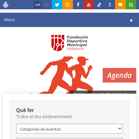
val
es
Menú
▼
La fundació
▼
Agenda
Instal·lacions
▼
Agenda
Comunicació
▼
València en esport
▼
Esdeveniments Participatius
Portal de Transparència
Què fer
Troba el teu esdeveniment
Reserves
▼