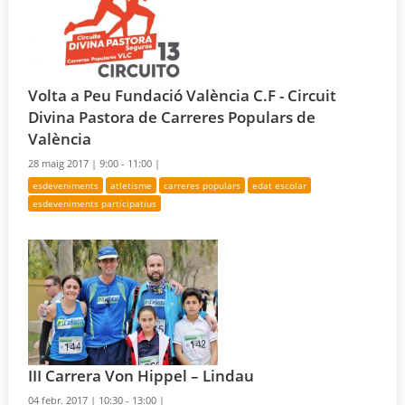
Volta a Peu Fundació València C.F - Circuit
Divina Pastora de Carreres Populars de
València
28 maig 2017 |
9:00 - 11:00 |
esdeveniments
atletisme
carreres populars
edat escolar
esdeveniments participatius
III Carrera Von Hippel – Lindau
04 febr. 2017 |
10:30 - 13:00 |