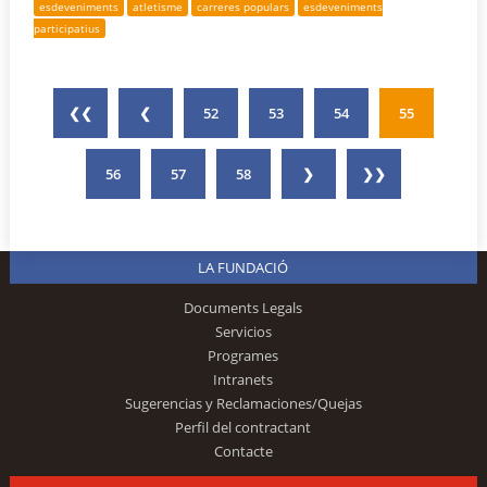
esdeveniments
atletisme
carreres populars
esdeveniments
participatius
❮❮
❮
52
53
54
55
56
57
58
❯
❯❯
LA FUNDACIÓ
Documents Legals
Servicios
Programes
Intranets
Sugerencias y Reclamaciones/Quejas
Perfil del contractant
Contacte