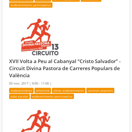
esdeveniments participatius
XVII Volta a Peu al Cabanyal “Cristo Salvador” -
Circuit Divina Pastora de Carreres Populars de
València
05 nov. 2017 |
9:00 - 11:00 |
esdeveniments
atletisme
altres esdeveniments
carreres populars
edat escolar
esdeveniments participatius