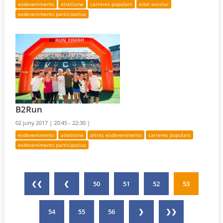
esdeveniments
atletisme
carreres populars
edat escolar
esdeveniments participatius
B2Run
02 juny 2017 |
20:45 - 22:30 |
esdeveniments
atletisme
altres esdeveniments
carreres populars
esdeveniments participatius
❮❮
❮
50
51
52
53
54
55
56
❯
❯❯