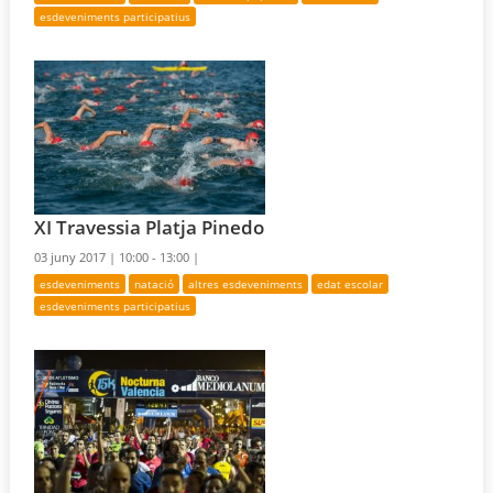
esdeveniments participatius
XI Travessia Platja Pinedo
03 juny 2017 |
10:00 - 13:00 |
esdeveniments
natació
altres esdeveniments
edat escolar
esdeveniments participatius