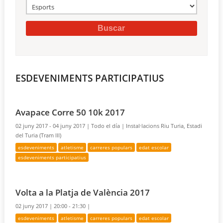
ESDEVENIMENTS PARTICIPATIUS
Avapace Corre 50 10k 2017
02 juny 2017 - 04 juny 2017 |
Todo el día |
Instal·lacions Riu Turia, Estadi
del Turia (Tram III)
esdeveniments
atletisme
carreres populars
edat escolar
esdeveniments participatius
Volta a la Platja de València 2017
02 juny 2017 |
20:00 - 21:30 |
esdeveniments
atletisme
carreres populars
edat escolar