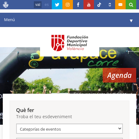
val
es
Menú
▼
La fundació
▼
Agenda
Instal·lacions
▼
Agenda
Comunicació
▼
València en esport
▼
Esdeveniments Participatius
Portal de Transparència
Què fer
Troba el teu esdeveniment
Reserves
▼