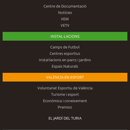
Centre de Documentació
Notícies
VEM
VETV
INSTAL·LACIONS
Camps de Futbol
Centres esportius
Instal·lacions en parcs i jardins
Espais Naturals
VALÈNCIA EN ESPORT
Voluntariat Esportiu de València
Turisme i esport
Econòmica i coneixement
Premios
EL JARDÍ DEL TURIA