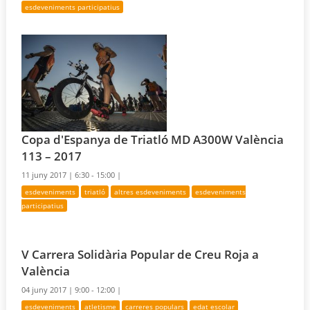
esdeveniments participatius
Copa d'Espanya de Triatló MD A300W València
113 – 2017
11 juny 2017 |
6:30 - 15:00 |
esdeveniments
triatló
altres esdeveniments
esdeveniments
participatius
V Carrera Solidària Popular de Creu Roja a
València
04 juny 2017 |
9:00 - 12:00 |
esdeveniments
atletisme
carreres populars
edat escolar