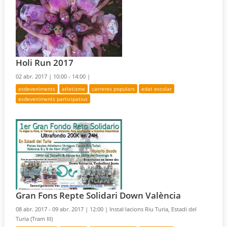
Holi Run 2017
02 abr. 2017 |
10:00 - 14:00 |
esdeveniments
atletisme
carreres populars
edat escolar
esdeveniments participatius
Gran Fons Repte Solidari Down València
08 abr. 2017 - 09 abr. 2017 |
12:00 |
Instal·lacions Riu Turia, Estadi del
Turia (Tram III)