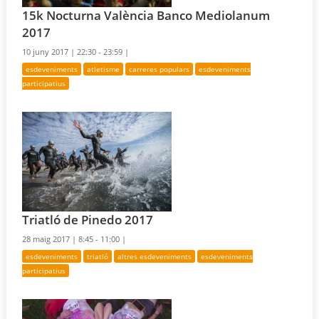
15k Nocturna València Banco Mediolanum
2017
10 juny 2017 |
22:30 - 23:59 |
esdeveniments
atletisme
carreres populars
esdeveniments
participatius
Triatló de Pinedo 2017
28 maig 2017 |
8:45 - 11:00 |
esdeveniments
triatló
altres esdeveniments
esdeveniments
participatius