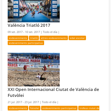
València Triatló 2017
09 set. 2017 - 10 set. 2017 |
Todo el día |
esdeveniments
triatló
altres esdeveniments
edat escolar
esdeveniments participatius
XXI Open Internacional Ciutat de València de
Futvòlei
21 jul. 2017 - 23 jul. 2017 |
Todo el día |
esdeveniments
futvolei
esdeveniments participatius
trofeus ciutat de