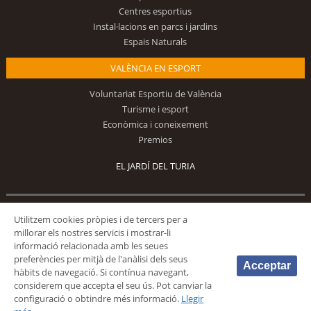
Centres esportius
Instal·lacions en parcs i jardins
Espais Naturals
VALÈNCIA EN ESPORT
Voluntariat Esportiu de València
Turisme i esport
Econòmica i coneixement
Premios
EL JARDÍ DEL TURIA
Utilitzem cookies pròpies i de tercers per a
Segueix-nos
millorar els nostres servicis i mostrar-li
informació relacionada amb les seues
preferències per mitjà de l'anàlisi dels seus
Acceptar
hàbits de navegació. Si contínua navegant,
considerem que accepta el seu ús. Pot canviar la
configuració o obtindre més informació.
Llegir
© 2026 Fundación Deportiva Municipal Valencia |
AVÍS LEGAL
|
POLÍTICA DE