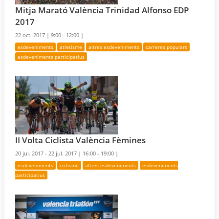
Mitja Marató València Trinidad Alfonso EDP
2017
22 oct. 2017 |
9:00 - 12:00 |
esdeveniments
atletisme
altres esdeveniments
carreres populars
esdeveniments participatius
II Volta Ciclista València Fèmines
20 jul. 2017 - 22 jul. 2017 |
16:00 - 19:00 |
esdeveniments
ciclisme
altres esdeveniments
esdeveniments
participatius