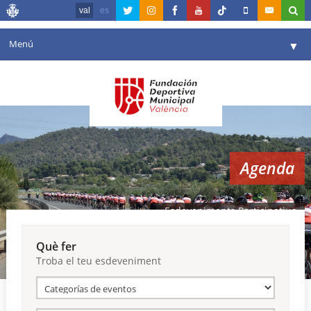
val
es
Menú
▼
La fundació
▼
Agenda
Instal·lacions
▼
Agenda
Comunicació
▼
València en esport
▼
Esdeveniments Participatius
Portal de Transparència
Què fer
Troba el teu esdeveniment
Reserves
▼