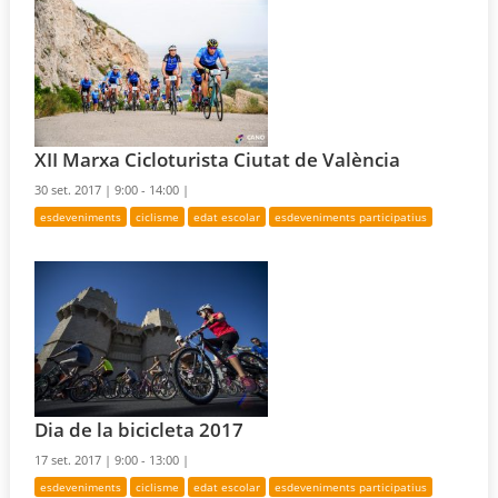
XII Marxa Cicloturista Ciutat de València
30 set. 2017 |
9:00 - 14:00 |
esdeveniments
ciclisme
edat escolar
esdeveniments participatius
Dia de la bicicleta 2017
17 set. 2017 |
9:00 - 13:00 |
esdeveniments
ciclisme
edat escolar
esdeveniments participatius