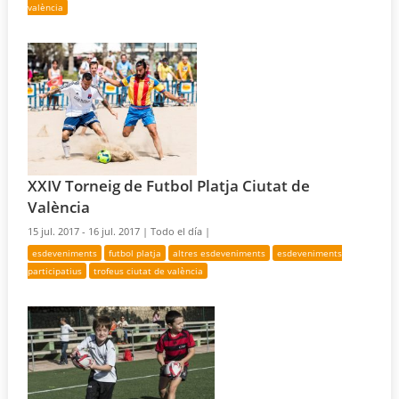
valència
XXIV Torneig de Futbol Platja Ciutat de
València
15 jul. 2017 - 16 jul. 2017 |
Todo el día |
esdeveniments
futbol platja
altres esdeveniments
esdeveniments
participatius
trofeus ciutat de valència