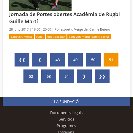
Jornada de Portes obertes Acadèmia de Rugbi
Guille Martí
28 juny 2017 |
18:00 - 20:00 |
Poliesportiu Verge del Carme Beteró
esdeveniments
rugbi
edat escolar
esdeveniments participatius
❮❮
❮
48
49
50
51
52
53
54
❯
❯❯
LA FUNDACIÓ
Documents Legals
Servicios
Programes
Intranets