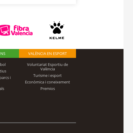
ONS
VALÈNCIA EN ESPORT
bol
Voluntariat Esportiu de
València
tius
Turisme i esport
parcs i
Econòmica i coneixement
als
Premios