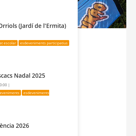
rriols (Jardí de l'Ermita)
at escolar
esdeveniments participatius
scacs Nadal 2025
20:00 |
deveniments
esdeveniments
ència 2026