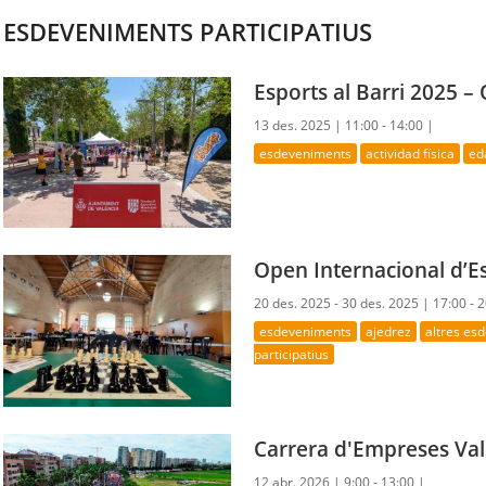
ESDEVENIMENTS PARTICIPATIUS
Esports al Barri 2025 – O
13 des. 2025 |
11:00 - 14:00 |
esdeveniments
actividad física
ed
Open Internacional d’E
20 des. 2025 - 30 des. 2025 |
17:00 - 
esdeveniments
ajedrez
altres es
participatius
Carrera d'Empreses Val
12 abr. 2026 |
9:00 - 13:00 |