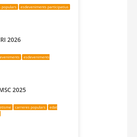
s populars
esdeveniments participatius
TRI 2026
deveniments
esdeveniments
 MSC 2025
letisme
carreres populars
edat