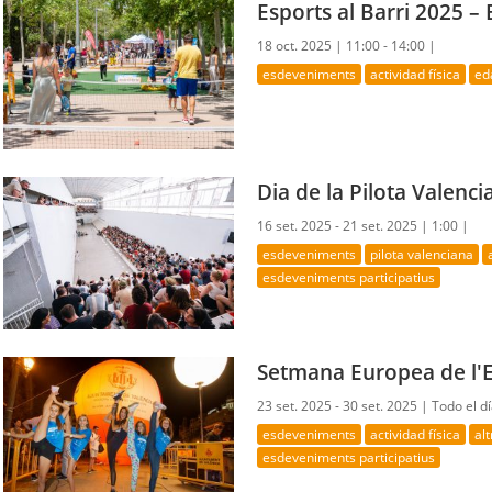
Esports al Barri 2025 –
18 oct. 2025 |
11:00 - 14:00 |
esdeveniments
actividad física
ed
Dia de la Pilota Valenc
16 set. 2025 - 21 set. 2025 |
1:00 |
esdeveniments
pilota valenciana
esdeveniments participatius
Setmana Europea de l'
23 set. 2025 - 30 set. 2025 |
Todo el d
esdeveniments
actividad física
al
esdeveniments participatius