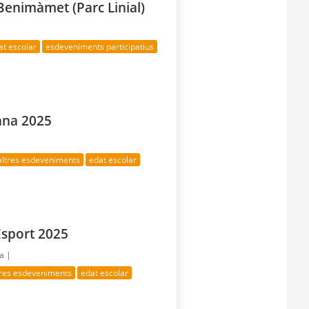
 Benimàmet (Parc Linial)
at escolar
esdeveniments participatius
iana 2025
altres esdeveniments
edat escolar
Esport 2025
ía |
tres esdeveniments
edat escolar