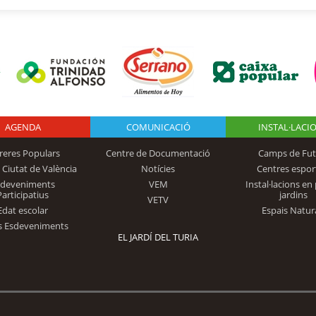
AGENDA
Logo Fundación
COMUNICACIÓ
INSTAL·LACI
reres Populars
Centre de Documentació
Camps de Fut
 Ciutat de València
Notícies
Centres espor
Trinidad Alfonso
sdeveniments
VEM
Instal·lacions en 
Participatius
jardins
VETV
Edat escolar
Espais Natur
s Esdeveniments
EL JARDÍ DEL TURIA