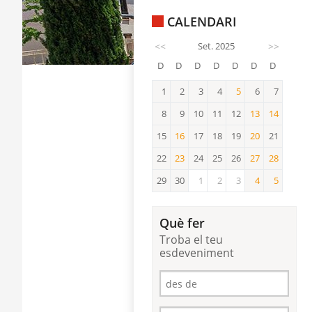
CALENDARI
<<
Set. 2025
>>
D
D
D
D
D
D
D
1
2
3
4
5
6
7
5
8
9
10
11
12
13
14
13
14
15
16
17
18
19
20
21
16
20
22
23
24
25
26
27
28
23
27
28
29
30
1
2
3
4
5
4
5
Què fer
Troba el teu
esdeveniment