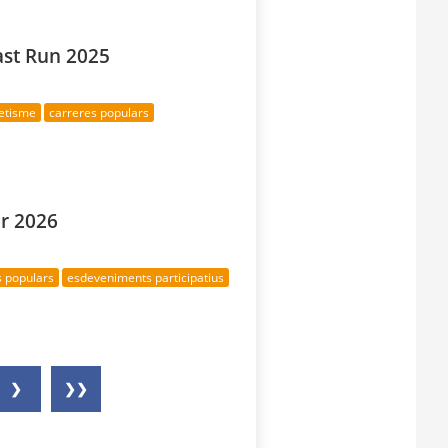
ast Run 2025
letisme
carreres populars
ar 2026
s populars
esdeveniments participatius
❯
❯❯