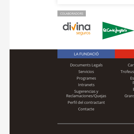
COLABORADORS
LA FUNDACIÓ
Documents Legals
Car
Servicios
Trofeus
Programes
E
Intranets
Sugerencias y
Reclamaciones/Quejas
Gran
Perfil del contractant
Contacte