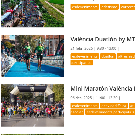
esdeveniments
atletisme
carrere
València Duatlón by M
21 febr. 2026 |
9:30 - 13:00 |
esdeveniments
duatlón
altres es
participatius
Mini Maratón València
06 des. 2025 |
11:00 - 13:30 |
esdeveniments
actividad física
at
escolar
esdeveniments participatius