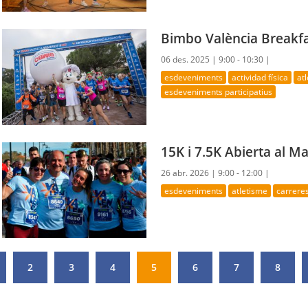
Bimbo València Breakf
06 des. 2025 |
9:00 - 10:30 |
esdeveniments
actividad física
at
esdeveniments participatius
15K i 7.5K Abierta al M
26 abr. 2026 |
9:00 - 12:00 |
esdeveniments
atletisme
carrere
2
3
4
5
6
7
8