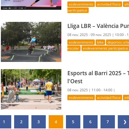
esdeveniments
actividad física
al
participatius
Lliga LBR – València 
08 nov. 2025 - 09 nov. 2025 |
10:00 - 
esdeveniments
bike
deportes urb
escolar
esdeveniments participatius
Esports al Barri 2025 –
l'Oest
08 nov. 2025 |
11:00 - 14:00 |
esdeveniments
actividad física
ed
1
2
3
4
5
6
7
❯