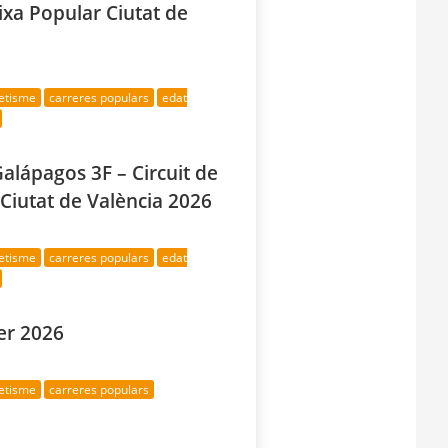
aixa Popular Ciutat de
letisme
carreres populars
edat
alápagos 3F – Circuit de
Ciutat de València 2026
letisme
carreres populars
edat
er 2026
letisme
carreres populars