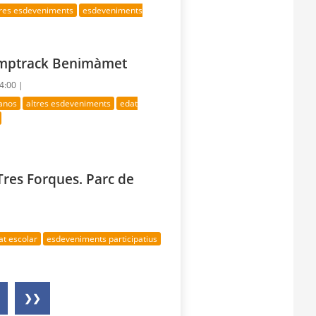
tres esdeveniments
esdeveniments
Pumptrack Benimàmet
14:00 |
anos
altres esdeveniments
edat
 Tres Forques. Parc de
at escolar
esdeveniments participatius
❯❯