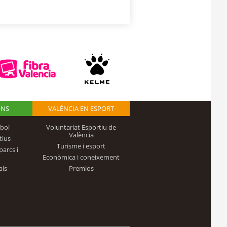
ONS
VALÈNCIA EN ESPORT
bol
Voluntariat Esportiu de
València
tius
Turisme i esport
parcs i
Econòmica i coneixement
als
Premios