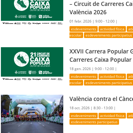
– Circuit de Carreres C
València 2026
01 febr. 2026 |
9:00 - 12:00 |
esdeveniments
actividad física
at
escolar
esdeveniments participatius
XXVII Carrera Popular G
Carreres Caixa Popular 
18 gen. 2026 |
9:00 - 12:00 |
esdeveniments
actividad física
at
escolar
esdeveniments participatius
València contra el Cànc
18 oct. 2026 |
8:30 - 13:00 |
esdeveniments
actividad física
at
esdeveniments participatius