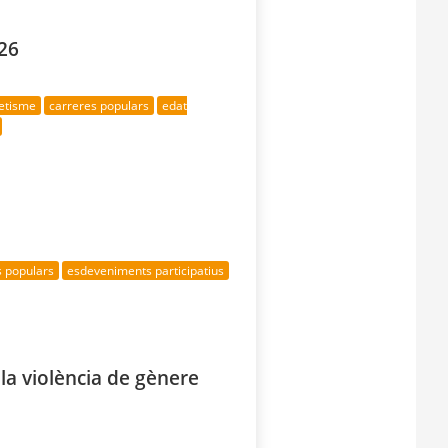
026
letisme
carreres populars
edat
s populars
esdeveniments participatius
la violència de gènere