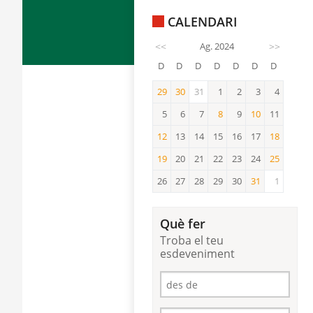
CALENDARI
<<
Ag. 2024
>>
D
D
D
D
D
D
D
29
30
31
1
2
3
4
29
30
5
6
7
8
9
10
11
8
10
12
13
14
15
16
17
18
12
18
19
20
21
22
23
24
25
19
25
26
27
28
29
30
31
1
31
Què fer
Troba el teu
esdeveniment