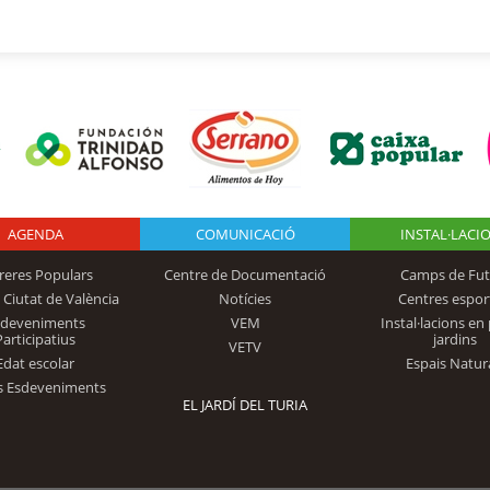
AGENDA
Logo Fundación
COMUNICACIÓ
INSTAL·LACI
reres Populars
Centre de Documentació
Camps de Fut
 Ciutat de València
Notícies
Centres espor
Trinidad Alfonso
sdeveniments
VEM
Instal·lacions en 
Participatius
jardins
VETV
Edat escolar
Espais Natur
s Esdeveniments
EL JARDÍ DEL TURIA