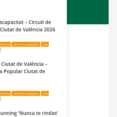
scapacitat – Circuit de
Ciutat de València 2026
letisme
carreres populars
edat
 Ciutat de València –
xa Popular Ciutat de
letisme
carreres populars
edat
unning ‘Nunca te rindas’