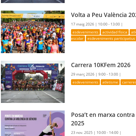
Volta a Peu València 2
17 maig 2026 |
10:00 - 13:00 |
esdeveniments
actividad física
at
escolar
esdeveniments participatius
Carrera 10KFem 2026
29 març 2026 |
9:00 - 13:00 |
esdeveniments
atletisme
carrere
Posa’t en marxa contra 
2025
23 nov. 2025 |
10:00 - 14:00 |