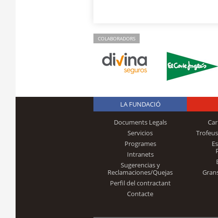
COLABORADORS
LA FUNDACIÓ
Documents Legals
Car
Servicios
Trofeus
Programes
E
Intranets
Sugerencias y
Reclamaciones/Quejas
Gran
Perfil del contractant
Contacte