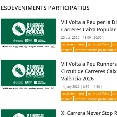
ESDEVENIMENTS PARTICIPATIUS
VII Volta a Peu per la Di
Carreres Caixa Popular 
25 abr. 2026 |
18:00 - 20:00 |
esdeveniments
actividad física
at
escolar
esdeveniments participatius
VII Volta a Peu Runners
Circuit de Carreres Cai
València 2026
14 juny 2026 |
8:30 - 11:30 |
esdeveniments
actividad física
at
escolar
esdeveniments participatius
XI Carrera Never Stop R