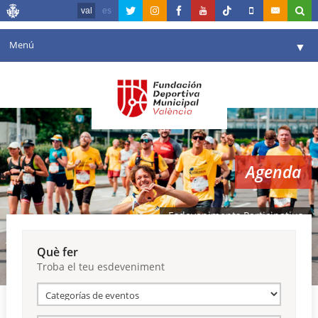
val
es
Menú
▼
La fundació
▼
Agenda
Instal·lacions
▼
Agenda
Comunicació
▼
València en esport
▼
Esdeveniments Participatius
Portal de Transparència
Què fer
Troba el teu esdeveniment
Reserves
▼