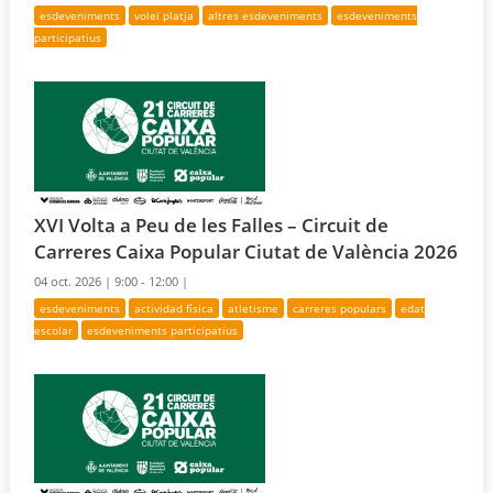
esdeveniments
volei platja
altres esdeveniments
esdeveniments
participatius
XVI Volta a Peu de les Falles – Circuit de
Carreres Caixa Popular Ciutat de València 2026
04 oct. 2026 |
9:00 - 12:00 |
esdeveniments
actividad física
atletisme
carreres populars
edat
escolar
esdeveniments participatius