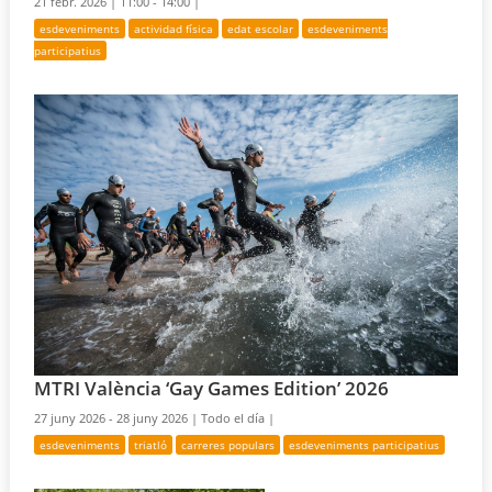
21 febr. 2026 |
11:00 - 14:00 |
esdeveniments
actividad física
edat escolar
esdeveniments
participatius
MTRI València ‘Gay Games Edition’ 2026
27 juny 2026 - 28 juny 2026 |
Todo el día |
esdeveniments
triatló
carreres populars
esdeveniments participatius