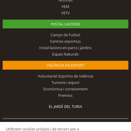
VEM
VETV
INSTAL·LACIONS
Camps de Futbol
Centres esportius
Instal·lacions en parcs i jardins
Espais Naturals
VALÈNCIA EN ESPORT
Voluntariat Esportiu de València
Turisme i esport
Econòmica i coneixement
Premios
EL JARDÍ DEL TURIA
Segueix-nos
Utilitzem cookies pròpies i de tercers per a