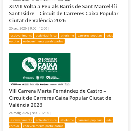
XLVIII Volta a Peu als Barris de Sant Marcel·lí i
Sant Isidre – Circuit de Carreres Caixa Popular
Ciutat de València 2026
20 set. 2026 |
9:00 - 12:00 |
esdeveniments
actividad física
atletisme
carreres populars
edat
escolar
esdeveniments participatius
VIII Carrera Marta Fernández de Castro –
Circuit de Carreres Caixa Popular Ciutat de
València 2026
24 maig 2026 |
9:00 - 12:00 |
esdeveniments
actividad física
atletisme
carreres populars
edat
escolar
esdeveniments participatius