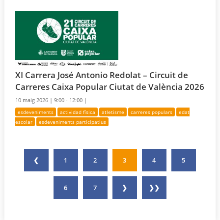
XI Carrera José Antonio Redolat – Circuit de
Carreres Caixa Popular Ciutat de València 2026
10 maig 2026 |
9:00 - 12:00 |
esdeveniments
actividad física
atletisme
carreres populars
edat
escolar
esdeveniments participatius
❮
1
2
3
4
5
6
7
❯
❯❯