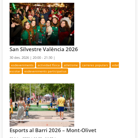
San Silvestre València 2026
30 des. 2026 |
20:00 - 21:30 |
esdeveniments
actividad física
atletisme
carreres populars
edat
escolar
esdeveniments participatius
Esports al Barri 2026 – Mont-Olivet