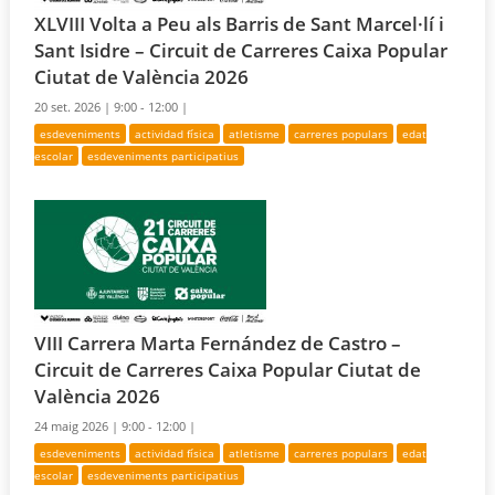
XLVIII Volta a Peu als Barris de Sant Marcel·lí i
Sant Isidre – Circuit de Carreres Caixa Popular
Ciutat de València 2026
20 set. 2026 |
9:00 - 12:00 |
esdeveniments
actividad física
atletisme
carreres populars
edat
escolar
esdeveniments participatius
VIII Carrera Marta Fernández de Castro –
Circuit de Carreres Caixa Popular Ciutat de
València 2026
24 maig 2026 |
9:00 - 12:00 |
esdeveniments
actividad física
atletisme
carreres populars
edat
escolar
esdeveniments participatius