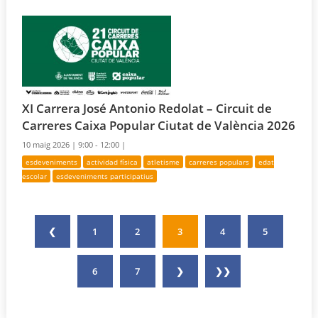
XI Carrera José Antonio Redolat – Circuit de
Carreres Caixa Popular Ciutat de València 2026
10 maig 2026 |
9:00 - 12:00 |
esdeveniments
actividad física
atletisme
carreres populars
edat
escolar
esdeveniments participatius
❮
1
2
3
4
5
6
7
❯
❯❯