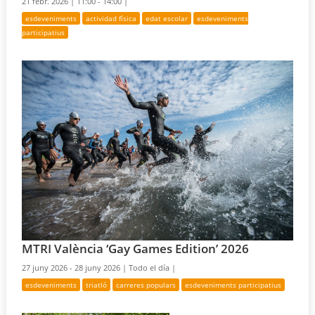
21 febr. 2026 |
11:00 - 14:00 |
esdeveniments
actividad física
edat escolar
esdeveniments
participatius
MTRI València ‘Gay Games Edition’ 2026
27 juny 2026 - 28 juny 2026 |
Todo el día |
esdeveniments
triatló
carreres populars
esdeveniments participatius