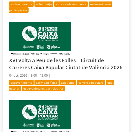
esdeveniments
volei platja
altres esdeveniments
esdeveniments
participatius
XVI Volta a Peu de les Falles – Circuit de
Carreres Caixa Popular Ciutat de València 2026
04 oct. 2026 |
9:00 - 12:00 |
esdeveniments
actividad física
atletisme
carreres populars
edat
escolar
esdeveniments participatius