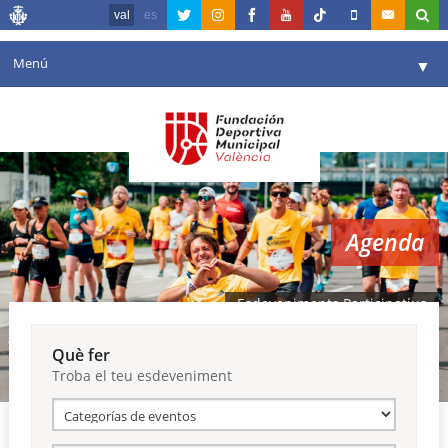
val
es
Menú
▼
La fundació
▼
Agenda
Instal·lacions
▼
Agenda
Comunicació
▼
València en esport
▼
Esdeveniments Participatius
Portal de Transparència
Què fer
Troba el teu esdeveniment
Reserves
▼