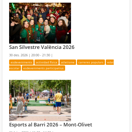
San Silvestre València 2026
30 des. 2026 |
20:00 - 21:30 |
esdeveniments
actividad física
atletisme
carreres populars
edat
escolar
esdeveniments participatius
Esports al Barri 2026 – Mont-Olivet