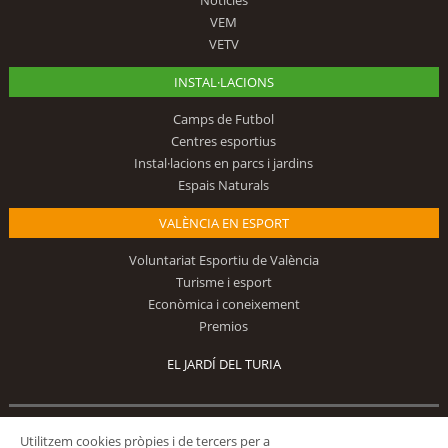
VEM
VETV
INSTAL·LACIONS
Camps de Futbol
Centres esportius
Instal·lacions en parcs i jardins
Espais Naturals
VALÈNCIA EN ESPORT
Voluntariat Esportiu de València
Turisme i esport
Econòmica i coneixement
Premios
EL JARDÍ DEL TURIA
Segueix-nos
Utilitzem cookies pròpies i de tercers per a