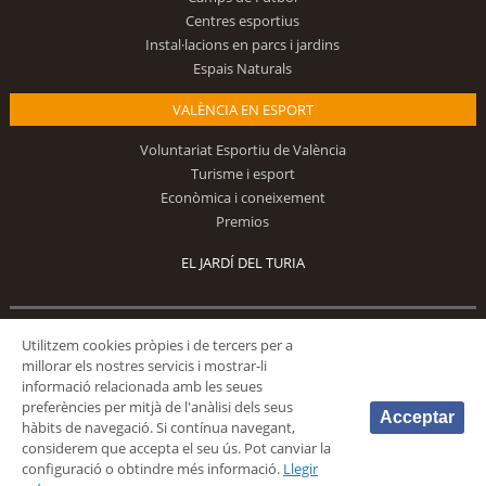
Centres esportius
Instal·lacions en parcs i jardins
Espais Naturals
VALÈNCIA EN ESPORT
Voluntariat Esportiu de València
Turisme i esport
Econòmica i coneixement
Premios
EL JARDÍ DEL TURIA
Utilitzem cookies pròpies i de tercers per a
Segueix-nos
millorar els nostres servicis i mostrar-li
informació relacionada amb les seues
preferències per mitjà de l'anàlisi dels seus
Acceptar
hàbits de navegació. Si contínua navegant,
considerem que accepta el seu ús. Pot canviar la
configuració o obtindre més informació.
Llegir
© 2026 Fundación Deportiva Municipal Valencia |
AVÍS LEGAL
|
POLÍTICA DE