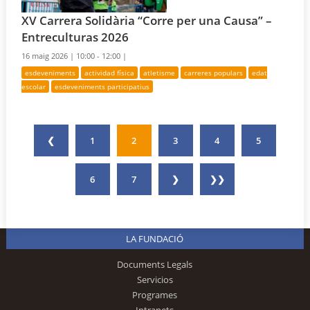
XV Carrera Solidària “Corre per una Causa” –
Entreculturas 2026
16 maig 2026 |
10:00 - 12:00 |
esdeveniments
actividad física
atletisme
carreres populars
edat
escolar
esdeveniments participatius
❮
1
2
3
4
5
6
7
❯
❯❯
LA FUNDACIÓ
Documents Legals
Servicios
Programes
Intranets