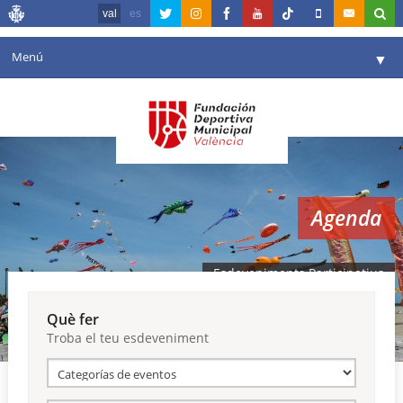
val
es
Menú
▼
La fundació
▼
Agenda
Instal·lacions
▼
Agenda
Comunicació
▼
València en esport
▼
Esdeveniments Participatius
Portal de Transparència
Què fer
Troba el teu esdeveniment
Reserves
▼