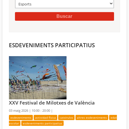
ESDEVENIMENTS PARTICIPATIUS
XXV Festival de Milotxes de València
03 maig 2026 |
10:00 - 20:00 |
esdeveniments
actividad física
catxirulos
altres esdeveniments
edat
escolar
esdeveniments participatius