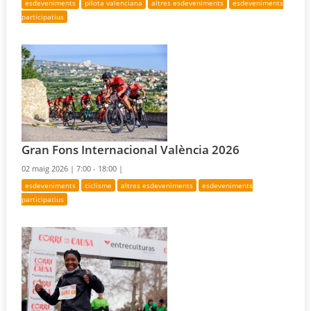
esdeveniments
pilota valenciana
altres esdeveniments
esdeveniments
participatius
Gran Fons Internacional València 2026
02 maig 2026 |
7:00 - 18:00 |
esdeveniments
ciclisme
altres esdeveniments
esdeveniments
participatius