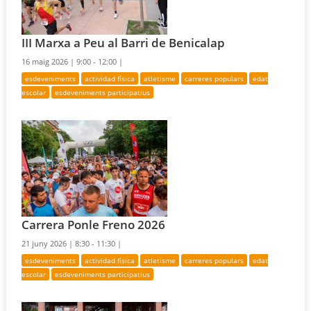
III Marxa a Peu al Barri de Benicalap
16 maig 2026 |
9:00 - 12:00 |
esdeveniments
actividad física
atletisme
carreres populars
edat
escolar
esdeveniments participatius
Carrera Ponle Freno 2026
21 juny 2026 |
8:30 - 11:30 |
esdeveniments
actividad física
atletisme
carreres populars
edat
escolar
esdeveniments participatius