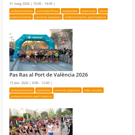
31 maig 2026 |
10:00 - 14:00 |
esdeveniments
actividad física
adaptados
atletisme
altres
esdeveniments
carreres populars
esdeveniments participatius
Pas Ras al Port de València 2026
13 des. 2026 |
9:00 - 12:00 |
esdeveniments
atletisme
carreres populars
edat escolar
esdeveniments participatius