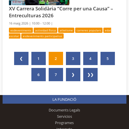
XV Carrera Solidària “Corre per una Causa” –
Entreculturas 2026
16 maig 2026 |
10:00 - 12:00 |
esdeveniments
actividad física
atletisme
carreres populars
edat
escolar
esdeveniments participatius
❮
1
2
3
4
5
6
7
❯
❯❯
LA FUNDACIÓ
Documents Legals
Servicios
Programes
Intranets