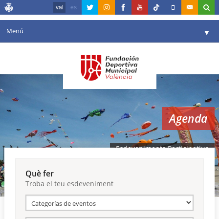
val
es
Menú
▼
La fundació
▼
Agenda
Instal·lacions
▼
Agenda
Comunicació
▼
València en esport
▼
Esdeveniments Participatius
Portal de Transparència
Què fer
Troba el teu esdeveniment
Reserves
▼