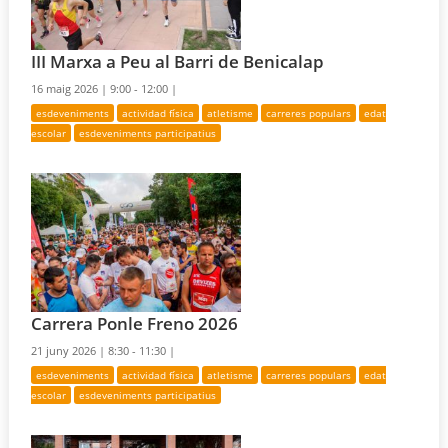
III Marxa a Peu al Barri de Benicalap
16 maig 2026 |
9:00 - 12:00 |
esdeveniments
actividad física
atletisme
carreres populars
edat
escolar
esdeveniments participatius
Carrera Ponle Freno 2026
21 juny 2026 |
8:30 - 11:30 |
esdeveniments
actividad física
atletisme
carreres populars
edat
escolar
esdeveniments participatius