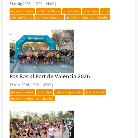
31 maig 2026 |
10:00 - 14:00 |
esdeveniments
actividad física
adaptados
atletisme
altres
esdeveniments
carreres populars
esdeveniments participatius
Pas Ras al Port de València 2026
13 des. 2026 |
9:00 - 12:00 |
esdeveniments
atletisme
carreres populars
edat escolar
esdeveniments participatius