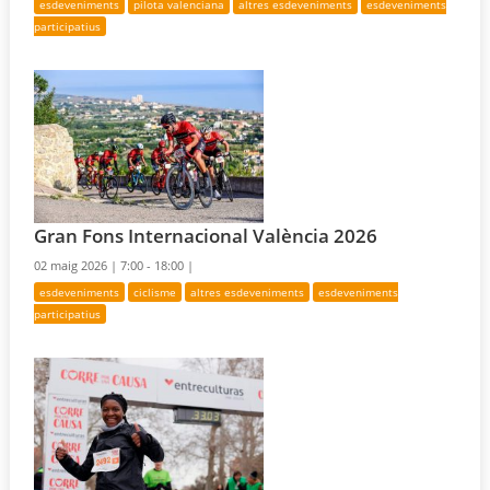
esdeveniments
pilota valenciana
altres esdeveniments
esdeveniments
participatius
Gran Fons Internacional València 2026
02 maig 2026 |
7:00 - 18:00 |
esdeveniments
ciclisme
altres esdeveniments
esdeveniments
participatius