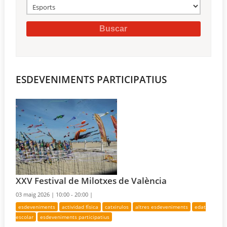
ESDEVENIMENTS PARTICIPATIUS
XXV Festival de Milotxes de València
03 maig 2026 |
10:00 - 20:00 |
esdeveniments
actividad física
catxirulos
altres esdeveniments
edat
escolar
esdeveniments participatius