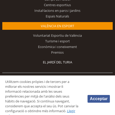
Centres esportius
Instal·lacions en parcs i jardins
Espais Naturals
VALÈNCIA EN ESPORT
Voluntariat Esportiu de València
Turisme i esport
Econòmica i coneixement
Premios
EL JARDÍ DEL TURIA
Utilitzem cookies pròpies i de tercers per a
Segueix-nos
millorar els nostres servicis i mostrar-li
informació relacionada amb les seues
preferències per mitjà de l'anàlisi dels seus
Acceptar
hàbits de navegació. Si contínua navegant,
considerem que accepta el seu ús. Pot canviar la
configuració o obtindre més informació.
Llegir
© 2026 Fundación Deportiva Municipal Valencia |
AVÍS LEGAL
|
POLÍTICA DE