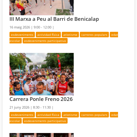
III Marxa a Peu al Barri de Benicalap
16 maig 2026 |
9:00 - 12:00 |
esdeveniments
actividad física
atletisme
carreres populars
edat
escolar
esdeveniments participatius
Carrera Ponle Freno 2026
21 juny 2026 |
8:30 - 11:30 |
esdeveniments
actividad física
atletisme
carreres populars
edat
escolar
esdeveniments participatius