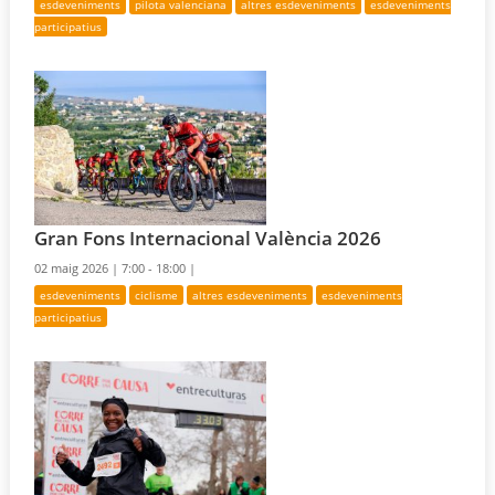
esdeveniments
pilota valenciana
altres esdeveniments
esdeveniments
participatius
Gran Fons Internacional València 2026
02 maig 2026 |
7:00 - 18:00 |
esdeveniments
ciclisme
altres esdeveniments
esdeveniments
participatius