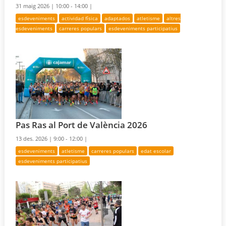
31 maig 2026 |
10:00 - 14:00 |
esdeveniments
actividad física
adaptados
atletisme
altres
esdeveniments
carreres populars
esdeveniments participatius
Pas Ras al Port de València 2026
13 des. 2026 |
9:00 - 12:00 |
esdeveniments
atletisme
carreres populars
edat escolar
esdeveniments participatius