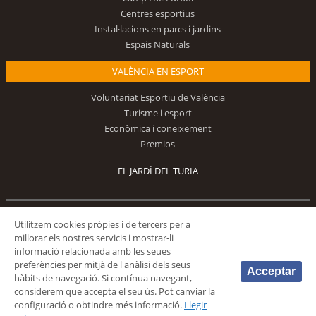
Centres esportius
Instal·lacions en parcs i jardins
Espais Naturals
VALÈNCIA EN ESPORT
Voluntariat Esportiu de València
Turisme i esport
Econòmica i coneixement
Premios
EL JARDÍ DEL TURIA
Utilitzem cookies pròpies i de tercers per a
Segueix-nos
millorar els nostres servicis i mostrar-li
informació relacionada amb les seues
preferències per mitjà de l'anàlisi dels seus
Acceptar
hàbits de navegació. Si contínua navegant,
considerem que accepta el seu ús. Pot canviar la
configuració o obtindre més informació.
Llegir
© 2026 Fundación Deportiva Municipal Valencia |
AVÍS LEGAL
|
POLÍTICA DE