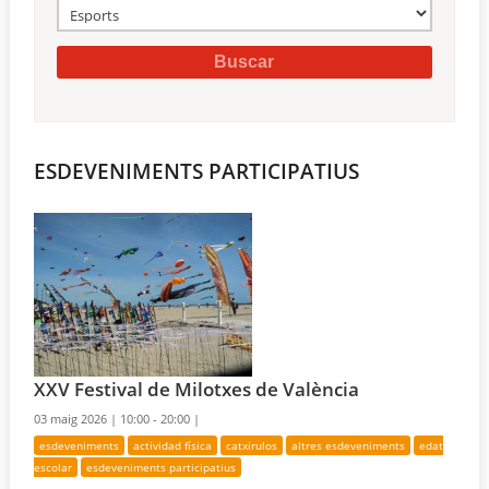
ESDEVENIMENTS PARTICIPATIUS
XXV Festival de Milotxes de València
03 maig 2026 |
10:00 - 20:00 |
esdeveniments
actividad física
catxirulos
altres esdeveniments
edat
escolar
esdeveniments participatius