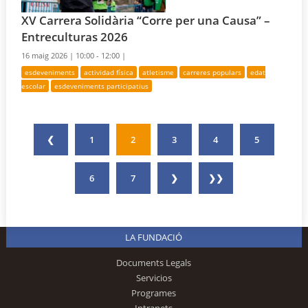
XV Carrera Solidària “Corre per una Causa” –
Entreculturas 2026
16 maig 2026 |
10:00 - 12:00 |
esdeveniments
actividad física
atletisme
carreres populars
edat
escolar
esdeveniments participatius
❮
1
2
3
4
5
6
7
❯
❯❯
LA FUNDACIÓ
Documents Legals
Servicios
Programes
Intranets