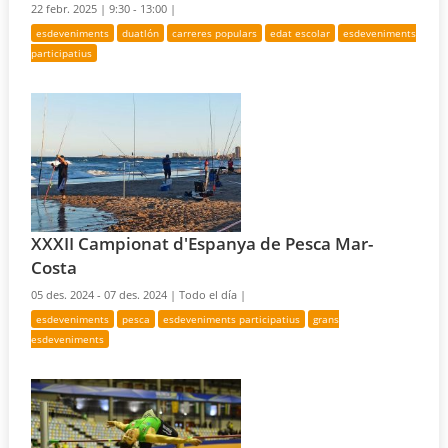
22 febr. 2025 |
9:30 - 13:00 |
esdeveniments
duatlón
carreres populars
edat escolar
esdeveniments
participatius
XXXII Campionat d'Espanya de Pesca Mar-
Costa
05 des. 2024 - 07 des. 2024 |
Todo el día |
esdeveniments
pesca
esdeveniments participatius
grans
esdeveniments