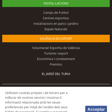
INSTAL·LACIONS
Camps de Futbol
Centres esportius
Instal·lacions en parcs i jardins
Espais Naturals
VALÈNCIA EN ESPORT
Voluntariat Esportiu de València
Turisme i esport
Econòmica i coneixement
Premios
EL JARDÍ DEL TURIA
Utilitzem cookies pròpies i de tercers per a
Segueix-nos
millorar els nostres servicis i mostrar-li
informació relacionada amb les seues
preferències per mitjà de l'anàlisi dels seus
Acceptar
hàbits de navegació. Si contínua navegant,