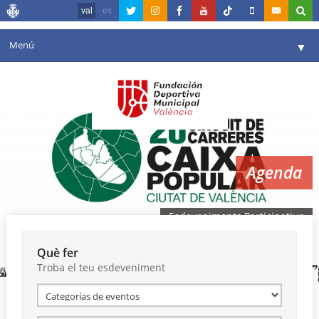
val
es
Menú
▼
La fundació
▼
Agenda
Instal·lacions
▼
Agenda
Comunicació
▼
València en esport
▼
Esdeveniments Participatius
Portal de Transparència
Què fer
Troba el teu esdeveniment
Reserves
▼