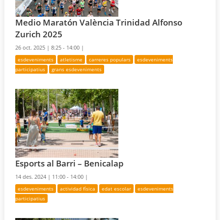
Medio Maratón València Trinidad Alfonso
Zurich 2025
26 oct. 2025 |
8:25 - 14:00 |
esdeveniments
atletisme
carreres populars
esdeveniments
participatius
grans esdeveniments
Esports al Barri – Benicalap
14 des. 2024 |
11:00 - 14:00 |
esdeveniments
actividad física
edat escolar
esdeveniments
participatius