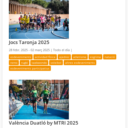
Jocs Taronja 2025
28 febr. 2025 - 02 març 2025 |
Todo el día |
esdeveniments
actividad física
ajedrez
atletisme
esgrima
natació
remo
rugbi
taekwondo
voleibol
altres esdeveniments
esdeveniments participatius
València Duatló by MTRI 2025