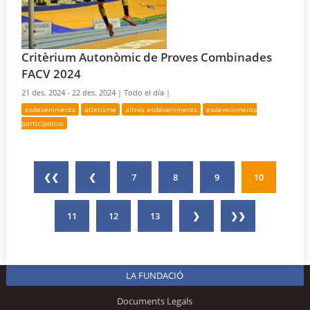
Critèrium Autonòmic de Proves Combinades
FACV 2024
21 des. 2024 - 22 des. 2024 |
Todo el día |
esdeveniments
atletisme
altres esdeveniments
esdeveniments
participatius
❮❮
❮
7
8
9
10
11
12
13
❯
❯❯
LA FUNDACIÓ
Documents Legals