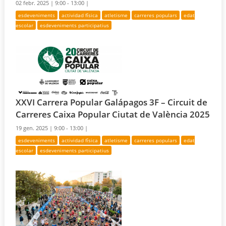
02 febr. 2025 |
9:00 - 13:00 |
esdeveniments
actividad física
atletisme
carreres populars
edat
escolar
esdeveniments participatius
XXVI Carrera Popular Galápagos 3F – Circuit de
Carreres Caixa Popular Ciutat de València 2025
19 gen. 2025 |
9:00 - 13:00 |
esdeveniments
actividad física
atletisme
carreres populars
edat
escolar
esdeveniments participatius