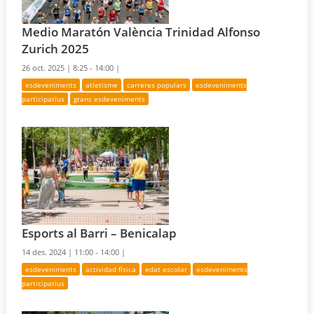
Medio Maratón València Trinidad Alfonso
Zurich 2025
26 oct. 2025 |
8:25 - 14:00 |
esdeveniments
atletisme
carreres populars
esdeveniments
participatius
grans esdeveniments
Esports al Barri – Benicalap
14 des. 2024 |
11:00 - 14:00 |
esdeveniments
actividad física
edat escolar
esdeveniments
participatius