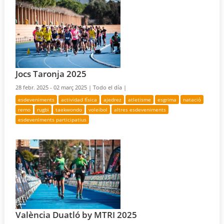
Jocs Taronja 2025
28 febr. 2025 - 02 març 2025 |
Todo el día |
esdeveniments
actividad física
ajedrez
atletisme
esgrima
natació
remo
rugbi
taekwondo
voleibol
altres esdeveniments
esdeveniments participatius
València Duatló by MTRI 2025