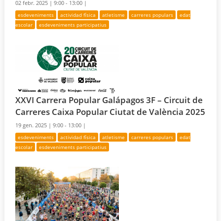
02 febr. 2025 |
9:00 - 13:00 |
esdeveniments
actividad física
atletisme
carreres populars
edat
escolar
esdeveniments participatius
XXVI Carrera Popular Galápagos 3F – Circuit de
Carreres Caixa Popular Ciutat de València 2025
19 gen. 2025 |
9:00 - 13:00 |
esdeveniments
actividad física
atletisme
carreres populars
edat
escolar
esdeveniments participatius