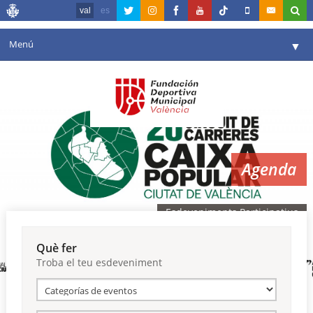
val
es
Menú
▼
La fundació
▼
Agenda
Instal·lacions
▼
Agenda
Comunicació
▼
València en esport
▼
Esdeveniments Participatius
Portal de Transparència
Què fer
Troba el teu esdeveniment
Reserves
▼