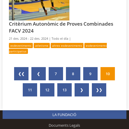
Critèrium Autonòmic de Proves Combinades
FACV 2024
21 des. 2024 - 22 des. 2024 |
Todo el día |
esdeveniments
atletisme
altres esdeveniments
esdeveniments
participatius
❮❮
❮
7
8
9
10
11
12
13
❯
❯❯
LA FUNDACIÓ
Documents Legals