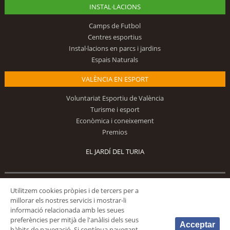
INSTAL·LACIONS
Camps de Futbol
Centres esportius
Instal·lacions en parcs i jardins
Espais Naturals
VALÈNCIA EN ESPORT
Voluntariat Esportiu de València
Turisme i esport
Econòmica i coneixement
Premios
EL JARDÍ DEL TURIA
Utilitzem cookies pròpies i de tercers per a
Segueix-nos
millorar els nostres servicis i mostrar-li
informació relacionada amb les seues
preferències per mitjà de l'anàlisi dels seus
Acceptar
hàbits de navegació. Si contínua navegant,