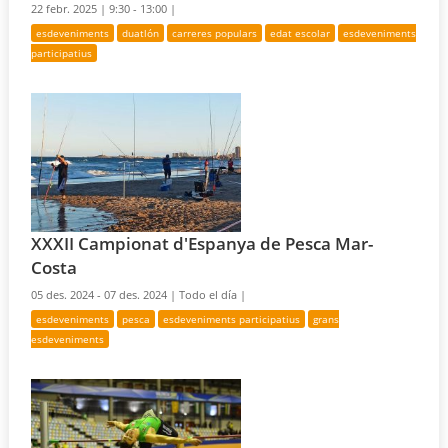
22 febr. 2025 |
9:30 - 13:00 |
esdeveniments
duatlón
carreres populars
edat escolar
esdeveniments
participatius
XXXII Campionat d'Espanya de Pesca Mar-
Costa
05 des. 2024 - 07 des. 2024 |
Todo el día |
esdeveniments
pesca
esdeveniments participatius
grans
esdeveniments