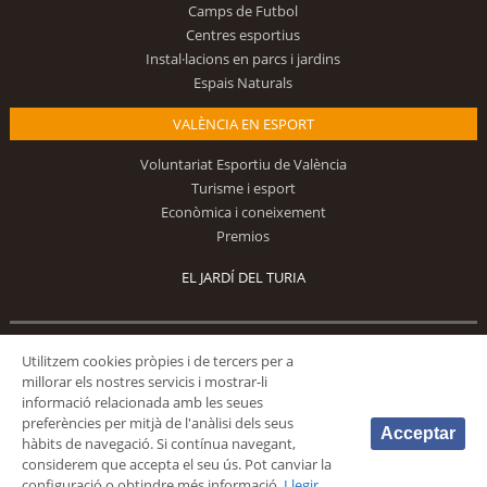
Camps de Futbol
Centres esportius
Instal·lacions en parcs i jardins
Espais Naturals
VALÈNCIA EN ESPORT
Voluntariat Esportiu de València
Turisme i esport
Econòmica i coneixement
Premios
EL JARDÍ DEL TURIA
Segueix-nos
Utilitzem cookies pròpies i de tercers per a
millorar els nostres servicis i mostrar-li
informació relacionada amb les seues
preferències per mitjà de l'anàlisi dels seus
Acceptar
hàbits de navegació. Si contínua navegant,
considerem que accepta el seu ús. Pot canviar la
configuració o obtindre més informació.
Llegir
© 2026 Fundación Deportiva Municipal Valencia |
AVÍS LEGAL
|
POLÍTICA DE