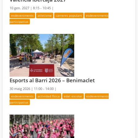
10 gen. 2027 |
8:15 - 10:45 |
esdeveniments
atletisme
carreres populars
esdeveniments
participatius
Esports al Barri 2026 – Benimaclet
30 maig 2026 |
11:00 - 14:00 |
esdeveniments
actividad física
edat escolar
esdeveniments
participatius