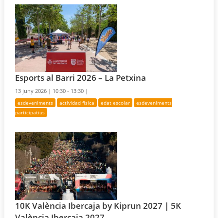
Esports al Barri 2026 – La Petxina
13 juny 2026 |
10:30 - 13:30 |
esdeveniments
actividad física
edat escolar
esdeveniments
participatius
10K València Ibercaja by Kiprun 2027 | 5K
València Ibercaja 2027