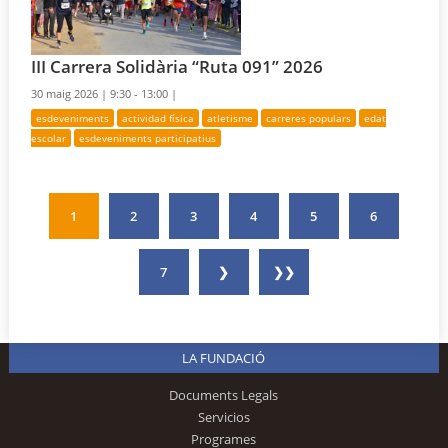
III Carrera Solidària “Ruta 091” 2026
30 maig 2026 |
9:30 - 13:00 |
esdeveniments
actividad física
atletisme
carreres populars
edat
escolar
esdeveniments participatius
1
2
3
4
5
6
7
❯
❯❯
LA FUNDACIÓ
Documents Legals
Servicios
Programes