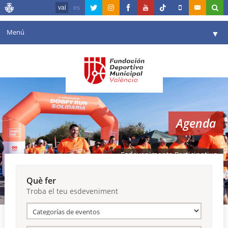
val
es
Menú
▼
La fundació
▼
Agenda
Instal·lacions
▼
Agenda
Comunicació
▼
València en esport
▼
Esdeveniments Participatius
Portal de Transparència
Què fer
Troba el teu esdeveniment
Reserves
▼