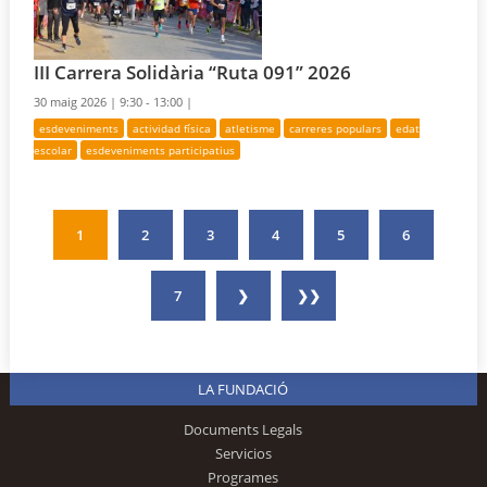
III Carrera Solidària “Ruta 091” 2026
30 maig 2026 |
9:30 - 13:00 |
esdeveniments
actividad física
atletisme
carreres populars
edat
escolar
esdeveniments participatius
1
2
3
4
5
6
7
❯
❯❯
LA FUNDACIÓ
Documents Legals
Servicios
Programes