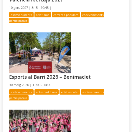
10 gen. 2027 |
8:15 - 10:45 |
esdeveniments
atletisme
carreres populars
esdeveniments
participatius
Esports al Barri 2026 – Benimaclet
30 maig 2026 |
11:00 - 14:00 |
esdeveniments
actividad física
edat escolar
esdeveniments
participatius