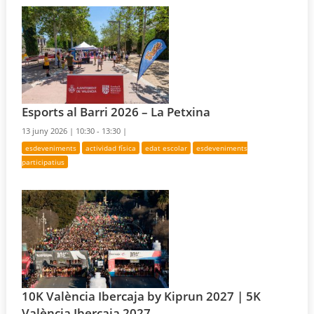
Esports al Barri 2026 – La Petxina
13 juny 2026 |
10:30 - 13:30 |
esdeveniments
actividad física
edat escolar
esdeveniments
participatius
10K València Ibercaja by Kiprun 2027 | 5K
València Ibercaja 2027