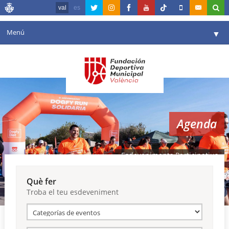
val
es
Menú
▼
La fundació
▼
Agenda
Instal·lacions
▼
Agenda
Comunicació
▼
València en esport
▼
Esdeveniments Participatius
Portal de Transparència
Què fer
Troba el teu esdeveniment
Reserves
▼