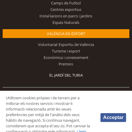
Camps de Futbol
Centres esportius
Instal·lacions en parcs i jardins
Espais Naturals
VALÈNCIA EN ESPORT
Voluntariat Esportiu de València
Turisme i esport
Econòmica i coneixement
Premios
EL JARDÍ DEL TURIA
Segueix-nos
Utilitzem cookies pròpies i de tercers per a
millorar els nostres servicis i mostrar-li
informació relacionada amb les seues
preferències per mitjà de l'anàlisi dels seus
Acceptar
hàbits de navegació. Si contínua navegant,
considerem que accepta el seu ús. Pot canviar la
configuració o obtindre més informació.
Llegir
© 2026 Fundación Deportiva Municipal Valencia |
AVÍS LEGAL
|
POLÍTICA DE