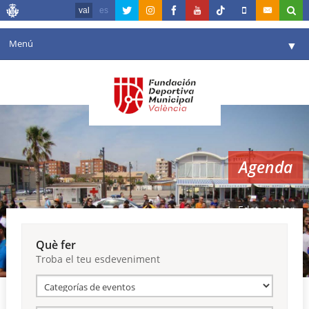
val
es
Menú
▼
La fundació
▼
Agenda
Instal·lacions
▼
Agenda
Comunicació
▼
València en esport
▼
Edat escolar
Portal de Transparència
Què fer
Troba el teu esdeveniment
Reserves
▼