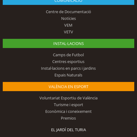
COMUNICACIÓ
Centre de Documentació
Notícies
VEM
VETV
INSTAL·LACIONS
Camps de Futbol
Centres esportius
Instal·lacions en parcs i jardins
Espais Naturals
VALÈNCIA EN ESPORT
Voluntariat Esportiu de València
Turisme i esport
Econòmica i coneixement
Premios
EL JARDÍ DEL TURIA