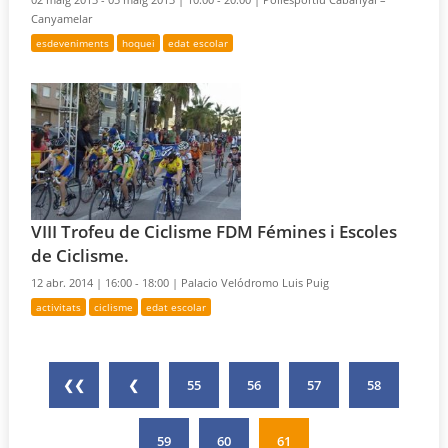
Canyamelar
esdeveniments
hoquei
edat escolar
VIII Trofeu de Ciclisme FDM Fémines i Escoles
de Ciclisme.
12 abr. 2014 |
16:00 - 18:00 |
Palacio Velódromo Luis Puig
activitats
ciclisme
edat escolar
❮❮
❮
55
56
57
58
59
60
61