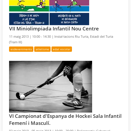
VII Miniolimpiada Infantil Nou Centre
11 maig 2013 |
10:00 - 14:30 |
Instal·lacions Riu Turia, Estadi del Turia
(Tram III)
esdeveniments
atletisme
edat escolar
VI Campionat d'Espanya de Hockei Sala Infantil
Femení i Masculí.
02 maig 2013 - 05 maig 2013 |
10:00 - 20:00 |
Poliesportiu Cabanyal –