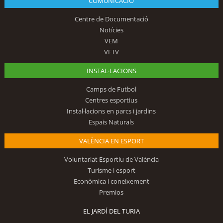
COMUNICACIÓ
Centre de Documentació
Notícies
VEM
VETV
INSTAL·LACIONS
Camps de Futbol
Centres esportius
Instal·lacions en parcs i jardins
Espais Naturals
VALÈNCIA EN ESPORT
Voluntariat Esportiu de València
Turisme i esport
Econòmica i coneixement
Premios
EL JARDÍ DEL TURIA