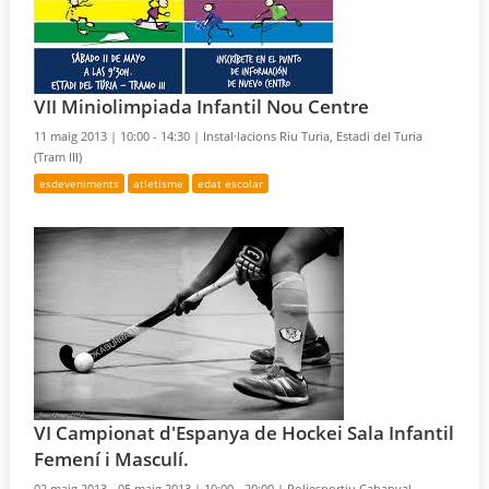
VII Miniolimpiada Infantil Nou Centre
11 maig 2013 |
10:00 - 14:30 |
Instal·lacions Riu Turia, Estadi del Turia
(Tram III)
esdeveniments
atletisme
edat escolar
VI Campionat d'Espanya de Hockei Sala Infantil
Femení i Masculí.
02 maig 2013 - 05 maig 2013 |
10:00 - 20:00 |
Poliesportiu Cabanyal –