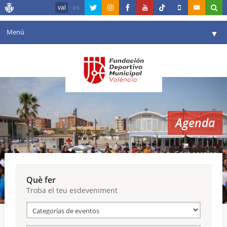
val
es
Menú
▼
La fundació
▼
Agenda
Instal·lacions
▼
Agenda
Comunicació
▼
València en esport
▼
Edat escolar
Portal de Transparència
Què fer
Troba el teu esdeveniment
Reserves
▼