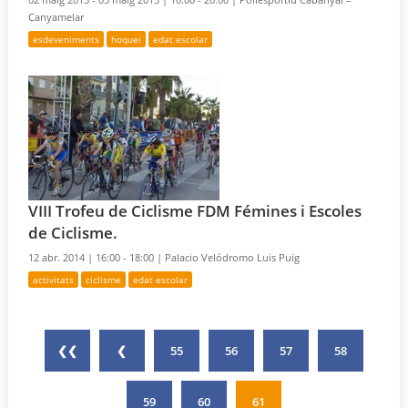
Canyamelar
esdeveniments
hoquei
edat escolar
VIII Trofeu de Ciclisme FDM Fémines i Escoles
de Ciclisme.
12 abr. 2014 |
16:00 - 18:00 |
Palacio Velódromo Luis Puig
activitats
ciclisme
edat escolar
❮❮
❮
55
56
57
58
59
60
61