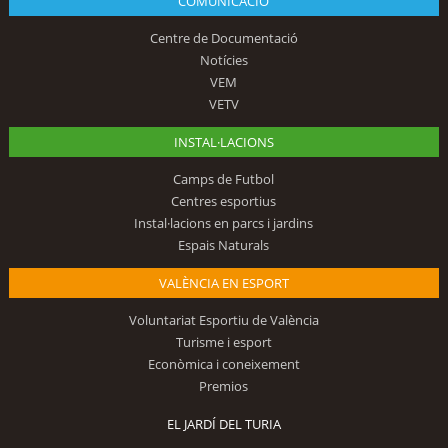
COMUNICACIÓ
Centre de Documentació
Notícies
VEM
VETV
INSTAL·LACIONS
Camps de Futbol
Centres esportius
Instal·lacions en parcs i jardins
Espais Naturals
VALÈNCIA EN ESPORT
Voluntariat Esportiu de València
Turisme i esport
Econòmica i coneixement
Premios
EL JARDÍ DEL TURIA