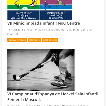
VII Miniolimpiada Infantil Nou Centre
11 maig 2013 |
10:00 - 14:30 |
Instal·lacions Riu Turia, Estadi del Turia
(Tram III)
esdeveniments
atletisme
edat escolar
VI Campionat d'Espanya de Hockei Sala Infantil
Femení i Masculí.
02 maig 2013 - 05 maig 2013 |
10:00 - 20:00 |
Poliesportiu Cabanyal –