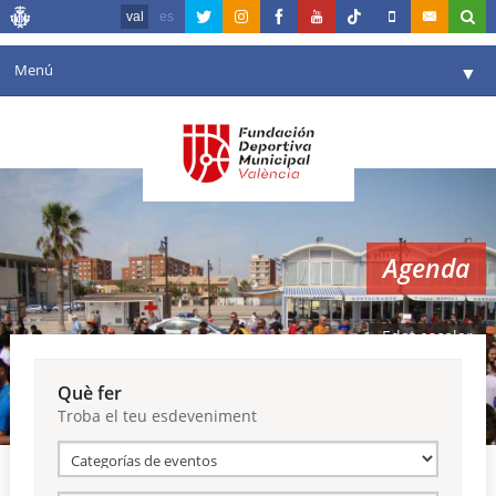
val
es
Menú
▼
La fundació
▼
Agenda
Instal·lacions
▼
Agenda
Comunicació
▼
València en esport
▼
Edat escolar
Portal de Transparència
Què fer
Troba el teu esdeveniment
Reserves
▼