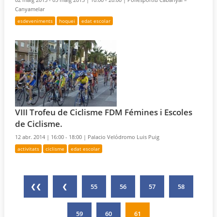
Canyamelar
esdeveniments
hoquei
edat escolar
VIII Trofeu de Ciclisme FDM Fémines i Escoles
de Ciclisme.
12 abr. 2014 |
16:00 - 18:00 |
Palacio Velódromo Luis Puig
activitats
ciclisme
edat escolar
❮❮
❮
55
56
57
58
59
60
61