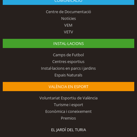
COMUNICACIÓ
Centre de Documentació
Notícies
VEM
VETV
INSTAL·LACIONS
Camps de Futbol
Centres esportius
Instal·lacions en parcs i jardins
Espais Naturals
VALÈNCIA EN ESPORT
Voluntariat Esportiu de València
Turisme i esport
Econòmica i coneixement
Premios
EL JARDÍ DEL TURIA