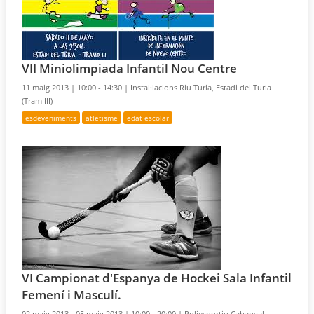
VII Miniolimpiada Infantil Nou Centre
11 maig 2013 |
10:00 - 14:30 |
Instal·lacions Riu Turia, Estadi del Turia
(Tram III)
esdeveniments
atletisme
edat escolar
VI Campionat d'Espanya de Hockei Sala Infantil
Femení i Masculí.
02 maig 2013 - 05 maig 2013 |
10:00 - 20:00 |
Poliesportiu Cabanyal –