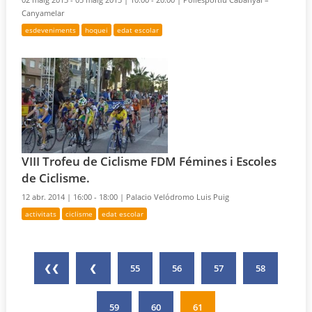
Canyamelar
esdeveniments
hoquei
edat escolar
VIII Trofeu de Ciclisme FDM Fémines i Escoles
de Ciclisme.
12 abr. 2014 |
16:00 - 18:00 |
Palacio Velódromo Luis Puig
activitats
ciclisme
edat escolar
❮❮
❮
55
56
57
58
59
60
61