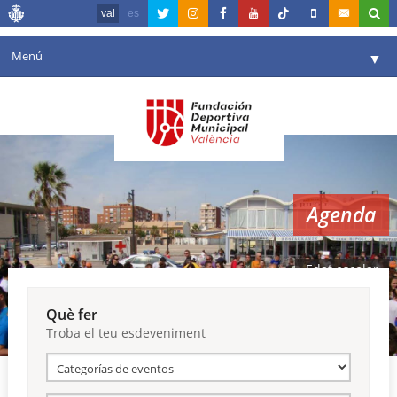
val
es
Menú
▼
La fundació
▼
Agenda
Instal·lacions
▼
Agenda
Comunicació
▼
València en esport
▼
Edat escolar
Portal de Transparència
Què fer
Troba el teu esdeveniment
Reserves
▼