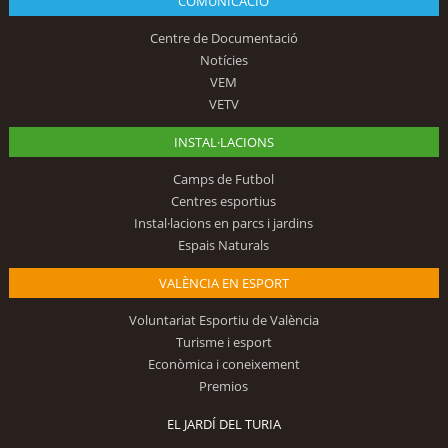
COMUNICACIÓ
Centre de Documentació
Notícies
VEM
VETV
INSTAL·LACIONS
Camps de Futbol
Centres esportius
Instal·lacions en parcs i jardins
Espais Naturals
VALÈNCIA EN ESPORT
Voluntariat Esportiu de València
Turisme i esport
Econòmica i coneixement
Premios
EL JARDÍ DEL TURIA