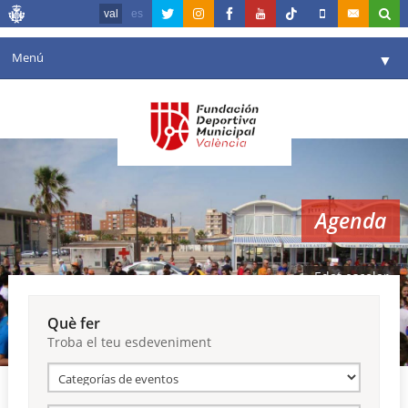
val
es
Menú
▼
La fundació
▼
Agenda
Instal·lacions
▼
Agenda
Comunicació
▼
València en esport
▼
Edat escolar
Portal de Transparència
Què fer
Troba el teu esdeveniment
Reserves
▼