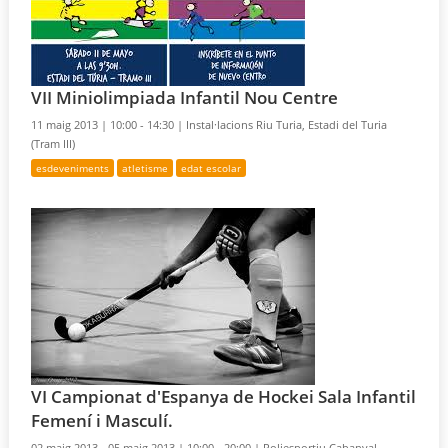
VII Miniolimpiada Infantil Nou Centre
11 maig 2013 |
10:00 - 14:30 |
Instal·lacions Riu Turia, Estadi del Turia
(Tram III)
esdeveniments
atletisme
edat escolar
VI Campionat d'Espanya de Hockei Sala Infantil
Femení i Masculí.
02 maig 2013 - 05 maig 2013 |
10:00 - 20:00 |
Poliesportiu Cabanyal –