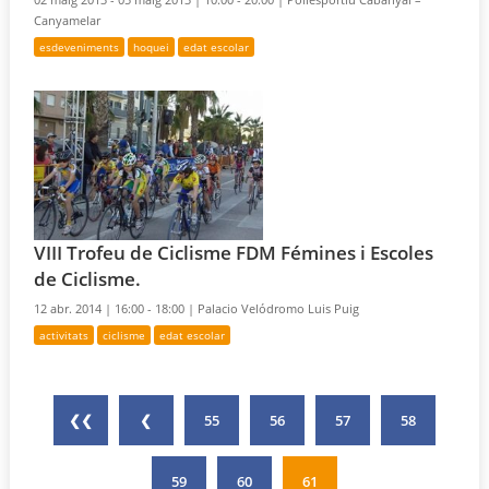
Canyamelar
esdeveniments
hoquei
edat escolar
VIII Trofeu de Ciclisme FDM Fémines i Escoles
de Ciclisme.
12 abr. 2014 |
16:00 - 18:00 |
Palacio Velódromo Luis Puig
activitats
ciclisme
edat escolar
❮❮
❮
55
56
57
58
59
60
61