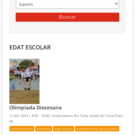
EDAT ESCOLAR
Olimpíada Diocesana
11 abr. 2014 |
8:00 - 16:00 |
Instal·lacions Riu Turia, Estadi del Turia (Tram
III)
esdeveniments
atletisme
edat escolar
esdeveniments participatius