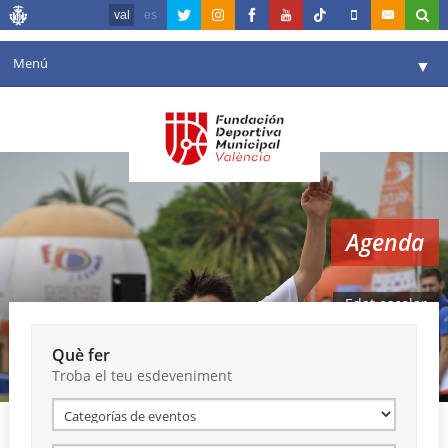
val
es
Menú
▼
La fundació
▼
Agenda
Instal·lacions
▼
Agenda
Comunicació
▼
València en esport
▼
Edat escolar
Portal de Transparència
Què fer
Troba el teu esdeveniment
Reserves
▼