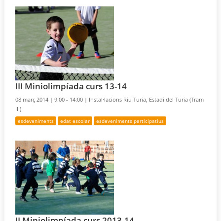
III Miniolimpíada curs 13-14
08 març 2014 |
9:00 - 14:00 |
Instal·lacions Riu Turia, Estadi del Turia (Tram
III)
esdeveniments
edat escolar
esdeveniments participatius
II Miniolimpíada curs 2013-14