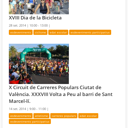
XVIII Dia de la Bicicleta
28 set. 2014 |
10:00 - 13:00 |
esdeveniments
ciclisme
edat escolar
esdeveniments participatius
X Circuit de Carreres Populars Ciutat de
València. XXXVIII Volta a Peu al barri de Sant
Marcel-lí.
14 set. 2014 |
9:00 - 11:00 |
esdeveniments
atletisme
carreres populars
edat escolar
esdeveniments participatius