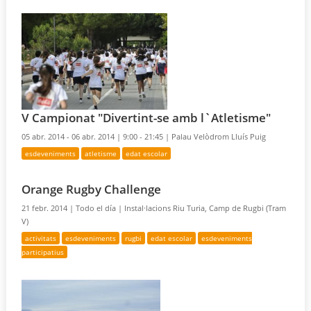
V Campionat "Divertint-se amb l`Atletisme"
05 abr. 2014 - 06 abr. 2014 |
9:00 - 21:45 |
Palau Velòdrom Lluís Puig
esdeveniments
atletisme
edat escolar
Orange Rugby Challenge
21 febr. 2014 |
Todo el día |
Instal·lacions Riu Turia, Camp de Rugbi (Tram
V)
activitats
esdeveniments
rugbi
edat escolar
esdeveniments
participatius