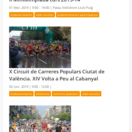
01 febr. 2014 |
9:00 - 14:00 |
Palau Velòdrom Lluís Puig
esdeveniments
edat escolar
esdeveniments participatius
X Circuit de Carreres Populars Ciutat de
València. XIV Volta a Peu al Cabanyal
02 nov. 2014 |
9:00 - 12:00 |
esdeveniments
atletisme
carreres populars
edat escolar