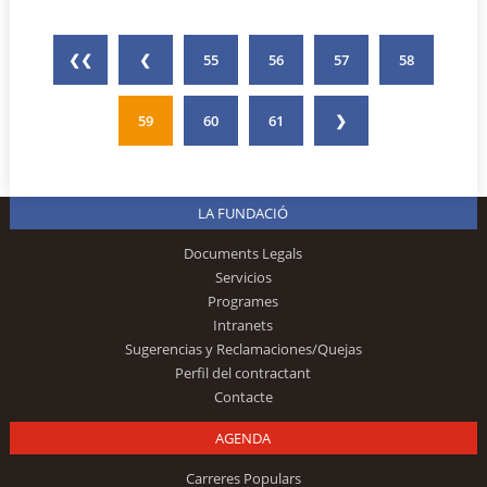
❮❮
❮
55
56
57
58
59
60
61
❯
LA FUNDACIÓ
Documents Legals
Servicios
Programes
Intranets
Sugerencias y Reclamaciones/Quejas
Perfil del contractant
Contacte
AGENDA
Carreres Populars