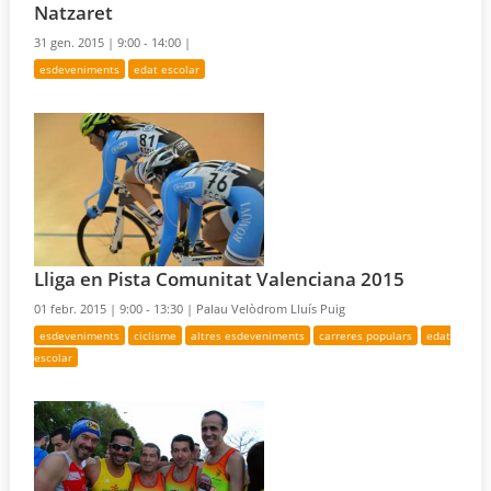
Natzaret
31 gen. 2015 |
9:00 - 14:00 |
esdeveniments
edat escolar
Lliga en Pista Comunitat Valenciana 2015
01 febr. 2015 |
9:00 - 13:30 |
Palau Velòdrom Lluís Puig
esdeveniments
ciclisme
altres esdeveniments
carreres populars
edat
escolar