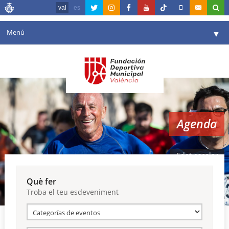
val
es
Menú
▼
La fundació
▼
Agenda
Instal·lacions
▼
Agenda
Comunicació
▼
València en esport
▼
Edat escolar
Portal de Transparència
Què fer
Troba el teu esdeveniment
Reserves
▼