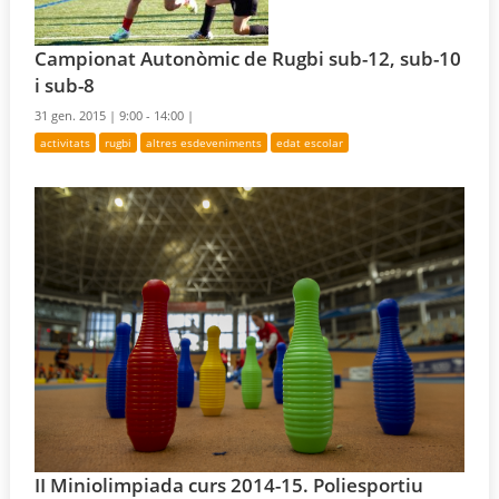
Campionat Autonòmic de Rugbi sub-12, sub-10
i sub-8
31 gen. 2015 |
9:00 - 14:00 |
activitats
rugbi
altres esdeveniments
edat escolar
II Miniolimpiada curs 2014-15. Poliesportiu