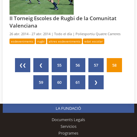
II Torneig Escoles de Rugbi de la Comunitat
Valenciana
26 abr. 2014 - 27 abr. 2014 |
Todo el día |
Poliesportiu Quatre Carreres
esdeveniments
rugbi
altres esdeveniments
edat escolar
❮❮
❮
55
56
57
58
59
60
61
❯
LA FUNDACIÓ
Documents Legals
Servicios
Programes