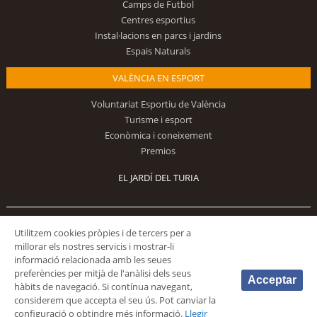
Camps de Futbol
Centres esportius
Instal·lacions en parcs i jardins
Espais Naturals
VALÈNCIA EN ESPORT
Voluntariat Esportiu de València
Turisme i esport
Econòmica i coneixement
Premios
EL JARDÍ DEL TURIA
Segueix-nos
Utilitzem cookies pròpies i de tercers per a
millorar els nostres servicis i mostrar-li
informació relacionada amb les seues
preferències per mitjà de l'anàlisi dels seus
Acceptar
hàbits de navegació. Si contínua navegant,
considerem que accepta el seu ús. Pot canviar la
configuració o obtindre més informació.
Llegir
© 2026 Fundación Deportiva Municipal Valencia |
AVÍS LEGAL
|
POLÍTICA DE