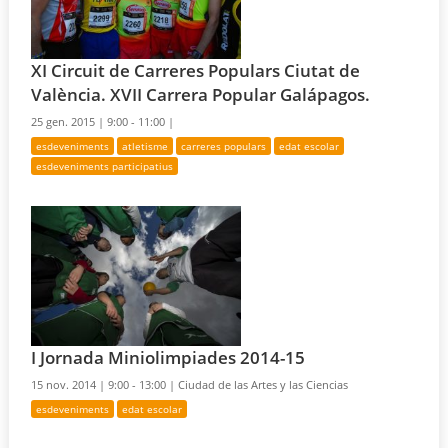
XI Circuit de Carreres Populars Ciutat de
València. XVII Carrera Popular Galápagos.
25 gen. 2015 |
9:00 - 11:00 |
esdeveniments
atletisme
carreres populars
edat escolar
esdeveniments participatius
I Jornada Miniolimpiades 2014-15
15 nov. 2014 |
9:00 - 13:00 |
Ciudad de las Artes y las Ciencias
esdeveniments
edat escolar