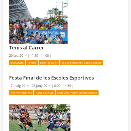
Tenis al Carrer
20 set. 2014 |
11:30 - 14:00 |
activitats
tennis
edat escolar
esdeveniments participatius
Festa Final de les Escoles Esportives
17 maig 2014 - 22 juny 2014 |
8:00 - 14:30 |
esdeveniments
edat escolar
esdeveniments participatius