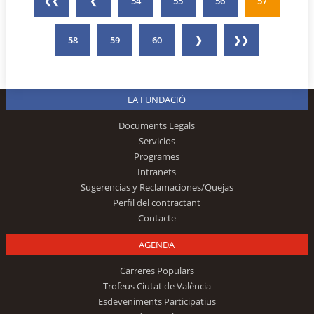
❮❮
❮
54
55
56
57
58
59
60
❯
❯❯
LA FUNDACIÓ
Documents Legals
Servicios
Programes
Intranets
Sugerencias y Reclamaciones/Quejas
Perfil del contractant
Contacte
AGENDA
Carreres Populars
Trofeus Ciutat de València
Esdeveniments Participatius