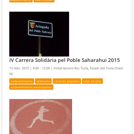
IV Carrera Solidària pel Poble Saharahui 2015
15 febr. 2015 |
9:00 - 12:00 |
Instal·lacions Riu Turia, Estadi del Turia (Tram
III)
esdeveniments
atletisme
carreres populars
edat escolar
esdeveniments participatius