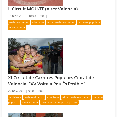
II Circuit MOU-TE (Alter València)
14 febr. 2015 |
10:00 - 14:00 |
esdeveniments
atletisme
altres esdeveniments
carreres populars
edat escolar
XI Circuit de Carreres Populars Ciutat de
València. "XV Volta a Peu És Posible"
29 nov. 2015 |
9:00 - 11:00 |
activitats
esdeveniments
atletisme
altres esdeveniments
carreres
populars
edat escolar
esdeveniments participatius