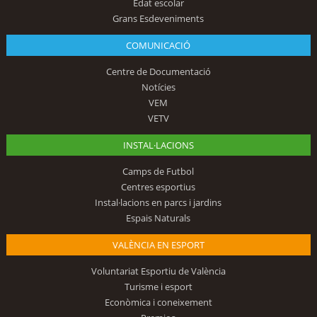
Edat escolar
Grans Esdeveniments
COMUNICACIÓ
Centre de Documentació
Notícies
VEM
VETV
INSTAL·LACIONS
Camps de Futbol
Centres esportius
Instal·lacions en parcs i jardins
Espais Naturals
VALÈNCIA EN ESPORT
Voluntariat Esportiu de València
Turisme i esport
Econòmica i coneixement