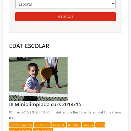
EDAT ESCOLAR
III Miniolimpiada curs 2014/15
07 març 2015 |
9:00 - 13:00 |
Instal·lacions Riu Turia, Estadi del Turia (Tram
III)
esdeveniments
atletisme
basquet
handbol
hoquei
altres
esdeveniments
edat escolar