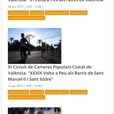
04 oct. 2015 |
9:00 - 11:00 |
esdeveniments
atletisme
carreres populars
edat escolar
esdeveniments participatius
XI Circuit de Carreres Populars Ciutat de
València. "XXXIX Volta a Peu als Barris de Sant
Marcel·lí i Sant Isidre"
13 set. 2015 |
9:00 - 11:00 |
esdeveniments
atletisme
carreres populars
edat escolar
esdeveniments participatius