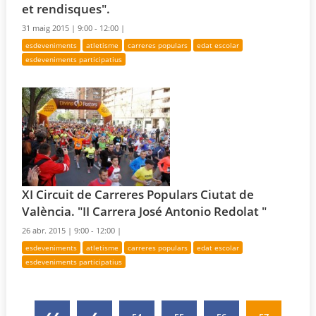
et rendisques".
31 maig 2015 |
9:00 - 12:00 |
esdeveniments
atletisme
carreres populars
edat escolar
esdeveniments participatius
XI Circuit de Carreres Populars Ciutat de
València. "II Carrera José Antonio Redolat "
26 abr. 2015 |
9:00 - 12:00 |
esdeveniments
atletisme
carreres populars
edat escolar
esdeveniments participatius