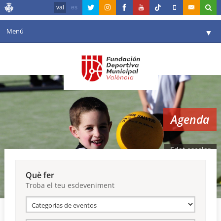
val
es
Menú
▼
La fundació
▼
Agenda
Instal·lacions
▼
Agenda
Comunicació
▼
València en esport
▼
Edat escolar
Portal de Transparència
Què fer
Troba el teu esdeveniment
Reserves
▼