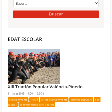
EDAT ESCOLAR
XIII Triatlón Popular Valéncia-Pinedo
31 maig 2015 |
9:00 - 12:30 |
esdeveniments
triatló
altres esdeveniments
carreres populars
edat
escolar
esdeveniments participatius