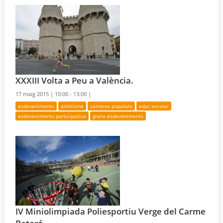
XXXIII Volta a Peu a València.
17 maig 2015 |
10:00 - 13:00 |
esdeveniments
atletisme
carreres populars
edat escolar
esdeveniments participatius
grans esdeveniments
IV Miniolimpiada Poliesportiu Verge del Carme