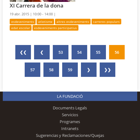
XI Carrera de la dona
19 abr. 2015 |
10:00 - 14:00 |
esdeveniments
atletisme
altres esdeveniments
carreres populars
edat escolar
esdeveniments participatius
❮❮
❮
53
54
55
56
57
58
59
❯
❯❯
LA FUNDACIÓ
Documents Legals
Servicios
Programes
Intranets
Sugerencias y Reclamaciones/Quejas