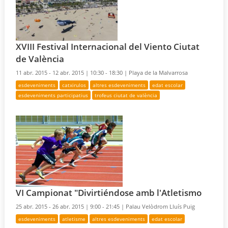
XVIII Festival Internacional del Viento Ciutat
de València
11 abr. 2015 - 12 abr. 2015 |
10:30 - 18:30 |
Playa de la Malvarrosa
esdeveniments
catxirulos
altres esdeveniments
edat escolar
esdeveniments participatius
trofeus ciutat de valència
VI Campionat "Divirtiéndose amb l'Atletismo
25 abr. 2015 - 26 abr. 2015 |
9:00 - 21:45 |
Palau Velòdrom Lluís Puig
esdeveniments
atletisme
altres esdeveniments
edat escolar