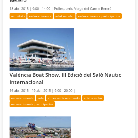
Beteró
18 abr. 2015 |
9:00 - 14:00 |
Poliesportiu Verge del Carme Beteró
activitats
esdeveniments
edat escolar
esdeveniments participatius
València Boat Show. III Edició del Saló Nàutic
Internacional
16 abr. 2015 - 19 abr. 2015 |
9:00 - 20:00 |
esdeveniments
vela
altres esdeveniments
edat escolar
esdeveniments participatius