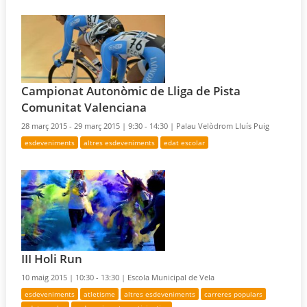
Campionat Autonòmic de Lliga de Pista
Comunitat Valenciana
28 març 2015 - 29 març 2015 |
9:30 - 14:30 |
Palau Velòdrom Lluís Puig
esdeveniments
altres esdeveniments
edat escolar
III Holi Run
10 maig 2015 |
10:30 - 13:30 |
Escola Municipal de Vela
esdeveniments
atletisme
altres esdeveniments
carreres populars