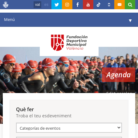
val
es
Menú
▼
La fundació
▼
Agenda
Instal·lacions
▼
Agenda
Comunicació
▼
València en esport
▼
Edat escolar
Portal de Transparència
Què fer
Troba el teu esdeveniment
Reserves
▼