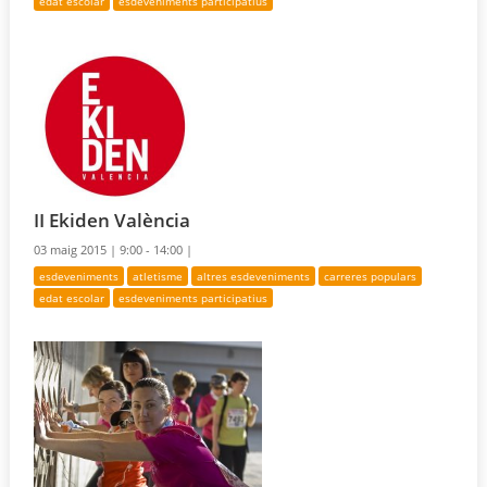
edat escolar
esdeveniments participatius
II Ekiden València
03 maig 2015 |
9:00 - 14:00 |
esdeveniments
atletisme
altres esdeveniments
carreres populars
edat escolar
esdeveniments participatius