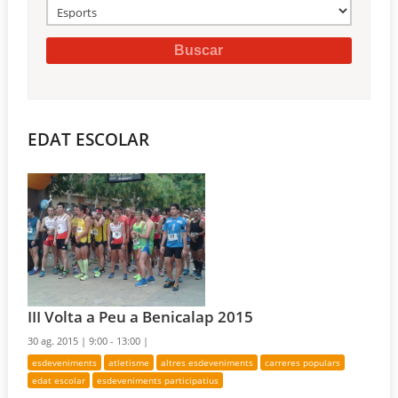
EDAT ESCOLAR
III Volta a Peu a Benicalap 2015
30 ag. 2015 |
9:00 - 13:00 |
esdeveniments
atletisme
altres esdeveniments
carreres populars
edat escolar
esdeveniments participatius