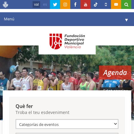
val
es
Menú
▼
La fundació
▼
Agenda
Instal·lacions
▼
Agenda
Comunicació
▼
València en esport
▼
Edat escolar
Portal de Transparència
Què fer
Troba el teu esdeveniment
Reserves
▼