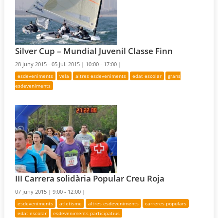
Silver Cup – Mundial Juvenil Classe Finn
28 juny 2015 - 05 jul. 2015 |
10:00 - 17:00 |
esdeveniments
vela
altres esdeveniments
edat escolar
grans
esdeveniments
III Carrera solidària Popular Creu Roja
07 juny 2015 |
9:00 - 12:00 |
esdeveniments
atletisme
altres esdeveniments
carreres populars
edat escolar
esdeveniments participatius