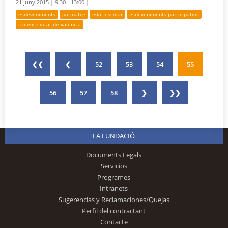
21 juny 2015 |
9:30 - 13:00 |
esdeveniments
patinatge
edat escolar
esdeveniments participatius
trofeus ciutat de valència
❮❮
❮
52
53
54
55
56
57
58
❯
❯❯
LA FUNDACIÓ
Documents Legals
Servicios
Programes
Intranets
Sugerencias y Reclamaciones/Quejas
Perfil del contractant
Contacte