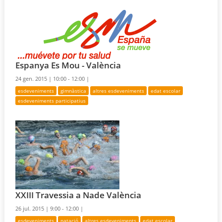
Espanya Es Mou - València
24 gen. 2015 |
10:00 - 12:00 |
esdeveniments
gimnàstica
altres esdeveniments
edat escolar
esdeveniments participatius
XXIII Travessia a Nade València
26 jul. 2015 |
9:00 - 12:00 |
esdeveniments
natació
altres esdeveniments
edat escolar