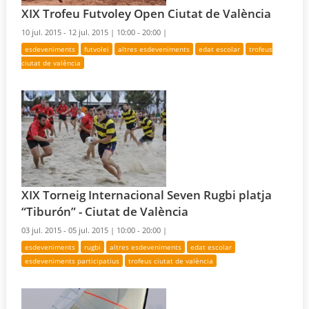
XIX Trofeu Futvoley Open Ciutat de València
10 jul. 2015 - 12 jul. 2015 |
10:00 - 20:00 |
esdeveniments
futvolei
altres esdeveniments
edat escolar
trofeus
ciutat de valència
XIX Torneig Internacional Seven Rugbi platja
“Tiburón” - Ciutat de València
03 jul. 2015 - 05 jul. 2015 |
10:00 - 20:00 |
esdeveniments
rugbi
altres esdeveniments
edat escolar
esdeveniments participatius
trofeus ciutat de valència