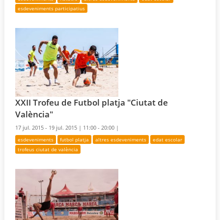
esdeveniments participatius
XXII Trofeu de Futbol platja "Ciutat de
València"
17 jul. 2015 - 19 jul. 2015 |
11:00 - 20:00 |
esdeveniments
futbol platja
altres esdeveniments
edat escolar
trofeus ciutat de valència