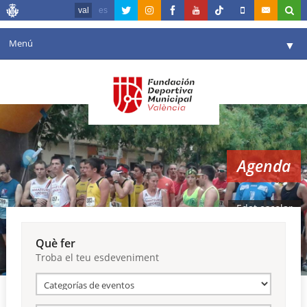
val
es
Menú
▼
La fundació
▼
Agenda
Instal·lacions
▼
Agenda
Comunicació
▼
València en esport
▼
Edat escolar
Portal de Transparència
Què fer
Troba el teu esdeveniment
Reserves
▼