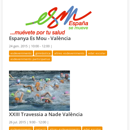
Espanya Es Mou - València
24 gen. 2015 |
10:00 - 12:00 |
esdeveniments
gimnàstica
altres esdeveniments
edat escolar
esdeveniments participatius
XXIII Travessia a Nade València
26 jul. 2015 |
9:00 - 12:00 |
esdeveniments
natació
altres esdeveniments
edat escolar