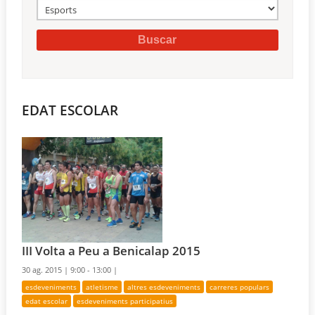
EDAT ESCOLAR
III Volta a Peu a Benicalap 2015
30 ag. 2015 |
9:00 - 13:00 |
esdeveniments
atletisme
altres esdeveniments
carreres populars
edat escolar
esdeveniments participatius