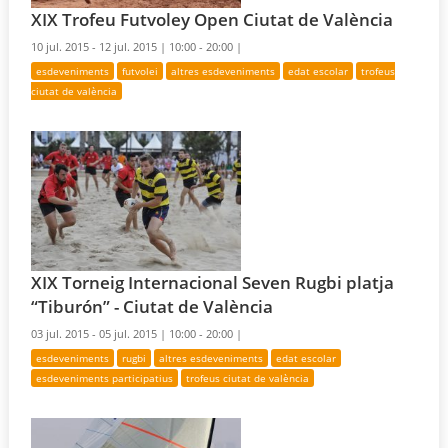
XIX Trofeu Futvoley Open Ciutat de València
10 jul. 2015 - 12 jul. 2015 |
10:00 - 20:00 |
esdeveniments
futvolei
altres esdeveniments
edat escolar
trofeus
ciutat de valència
XIX Torneig Internacional Seven Rugbi platja
“Tiburón” - Ciutat de València
03 jul. 2015 - 05 jul. 2015 |
10:00 - 20:00 |
esdeveniments
rugbi
altres esdeveniments
edat escolar
esdeveniments participatius
trofeus ciutat de valència