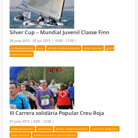
Silver Cup – Mundial Juvenil Classe Finn
28 juny 2015 - 05 jul. 2015 |
10:00 - 17:00 |
esdeveniments
vela
altres esdeveniments
edat escolar
grans
esdeveniments
III Carrera solidària Popular Creu Roja
07 juny 2015 |
9:00 - 12:00 |
esdeveniments
atletisme
altres esdeveniments
carreres populars
edat escolar
esdeveniments participatius