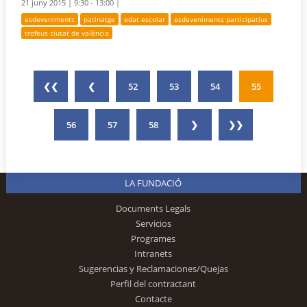
21 juny 2015 |
9:30 - 13:00 |
esdeveniments
patinatge
edat escolar
esdeveniments participatius
trofeus ciutat de valència
❮❮
❮
52
53
54
55
56
57
58
❯
❯❯
LA FUNDACIÓ
Documents Legals
Servicios
Programes
Intranets
Sugerencias y Reclamaciones/Quejas
Perfil del contractant
Contacte