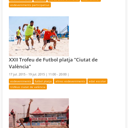
esdeveniments participatius
XXII Trofeu de Futbol platja "Ciutat de
València"
17 jul. 2015 - 19 jul. 2015 |
11:00 - 20:00 |
esdeveniments
futbol platja
altres esdeveniments
edat escolar
trofeus ciutat de valència