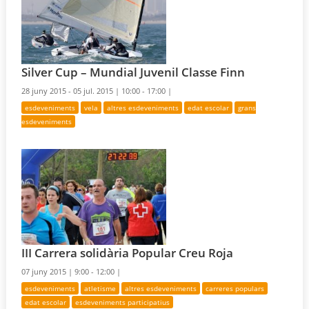
Silver Cup – Mundial Juvenil Classe Finn
28 juny 2015 - 05 jul. 2015 |
10:00 - 17:00 |
esdeveniments
vela
altres esdeveniments
edat escolar
grans
esdeveniments
III Carrera solidària Popular Creu Roja
07 juny 2015 |
9:00 - 12:00 |
esdeveniments
atletisme
altres esdeveniments
carreres populars
edat escolar
esdeveniments participatius