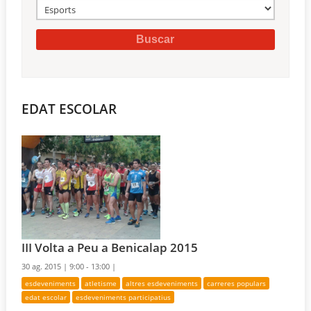
EDAT ESCOLAR
III Volta a Peu a Benicalap 2015
30 ag. 2015 |
9:00 - 13:00 |
esdeveniments
atletisme
altres esdeveniments
carreres populars
edat escolar
esdeveniments participatius