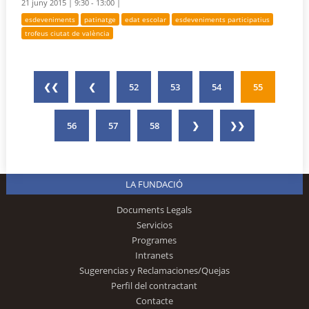
21 juny 2015 |
9:30 - 13:00 |
esdeveniments
patinatge
edat escolar
esdeveniments participatius
trofeus ciutat de valència
❮❮
❮
52
53
54
55
56
57
58
❯
❯❯
LA FUNDACIÓ
Documents Legals
Servicios
Programes
Intranets
Sugerencias y Reclamaciones/Quejas
Perfil del contractant
Contacte