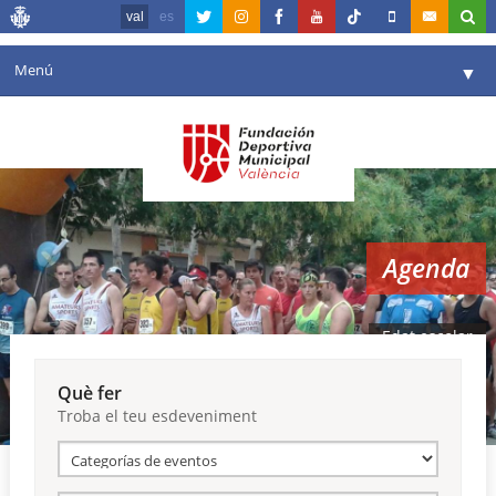
val
es
Menú
▼
La fundació
▼
Agenda
Instal·lacions
▼
Agenda
Comunicació
▼
València en esport
▼
Edat escolar
Portal de Transparència
Què fer
Troba el teu esdeveniment
Reserves
▼