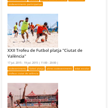
esdeveniments participatius
XXII Trofeu de Futbol platja "Ciutat de
València"
17 jul. 2015 - 19 jul. 2015 |
11:00 - 20:00 |
esdeveniments
futbol platja
altres esdeveniments
edat escolar
trofeus ciutat de valència