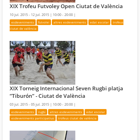
XIX Trofeu Futvoley Open Ciutat de València
10 jul. 2015 - 12 jul. 2015 |
10:00 - 20:00 |
esdeveniments
futvolei
altres esdeveniments
edat escolar
trofeus
ciutat de valència
XIX Torneig Internacional Seven Rugbi platja
“Tiburón” - Ciutat de València
03 jul. 2015 - 05 jul. 2015 |
10:00 - 20:00 |
esdeveniments
rugbi
altres esdeveniments
edat escolar
esdeveniments participatius
trofeus ciutat de valència