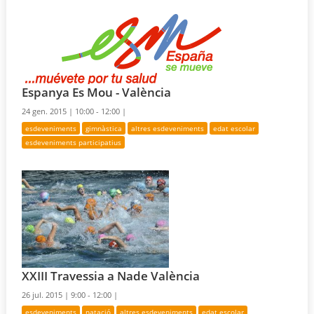
Espanya Es Mou - València
24 gen. 2015 |
10:00 - 12:00 |
esdeveniments
gimnàstica
altres esdeveniments
edat escolar
esdeveniments participatius
XXIII Travessia a Nade València
26 jul. 2015 |
9:00 - 12:00 |
esdeveniments
natació
altres esdeveniments
edat escolar