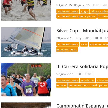
03 jul. 2015 - 05 jul. 2015 |
10:00 - 20:
esdeveniments
rugbi
altres esde
esdeveniments participatius
trofeus
Silver Cup – Mundial Ju
28 juny 2015 - 05 jul. 2015 |
10:00 - 17
esdeveniments
vela
altres esdev
esdeveniments
III Carrera solidària Po
07 juny 2015 |
9:00 - 12:00 |
esdeveniments
atletisme
altres 
escolar
esdeveniments participatius
Campionat d'Espanya Jú