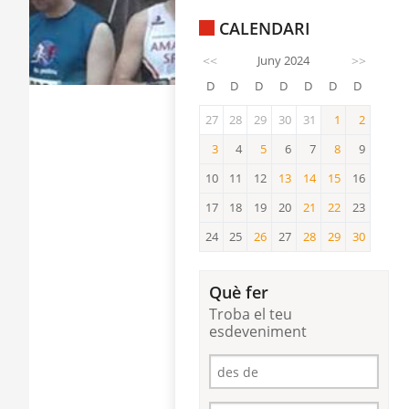
CALENDARI
<<
Juny 2024
>>
D
D
D
D
D
D
D
27
28
29
30
31
1
2
1
2
3
4
5
6
7
8
9
3
5
8
10
11
12
13
14
15
16
13
14
15
17
18
19
20
21
22
23
21
22
24
25
26
27
28
29
30
26
28
29
30
Què fer
Troba el teu
esdeveniment