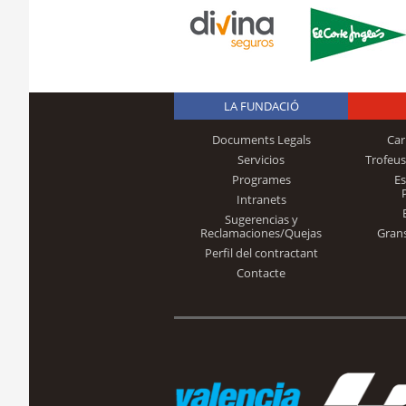
LA FUNDACIÓ
Documents Legals
Car
Servicios
Trofeus
Programes
E
Intranets
Sugerencias y
Reclamaciones/Quejas
Gran
Perfil del contractant
Contacte