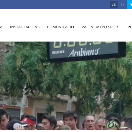
val
es
A
INSTAL·LACIONS
COMUNICACIÓ
VALÈNCIA EN ESPORT
PO