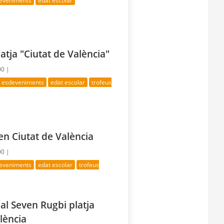
deveniments
edat escolar
atja "Ciutat de València"
00 |
s esdeveniments
edat escolar
trofeus
en Ciutat de València
00 |
deveniments
edat escolar
trofeus
al Seven Rugbi platja
alència