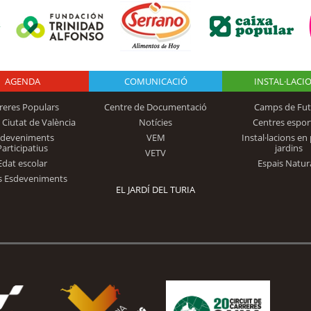
AGENDA
Logo Fundación
COMUNICACIÓ
INSTAL·LACI
reres Populars
Centre de Documentació
Camps de Fut
 Ciutat de València
Notícies
Centres espor
Trinidad Alfonso
sdeveniments
VEM
Instal·lacions en 
Participatius
jardins
VETV
Edat escolar
Espais Natur
s Esdeveniments
EL JARDÍ DEL TURIA