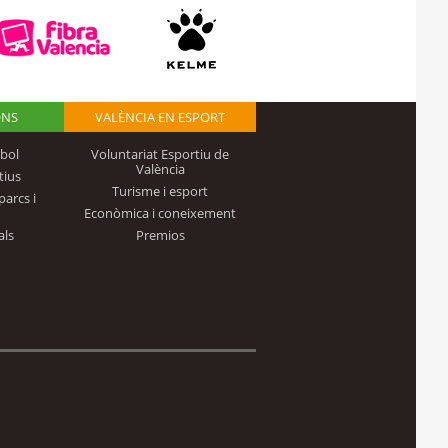
ONS
VALÈNCIA EN ESPORT
bol
Voluntariat Esportiu de
València
tius
Turisme i esport
parcs i
Econòmica i coneixement
als
Premios