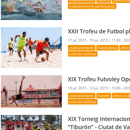
esdeveniments
natació
altres es
esdeveniments participatius
XXII Trofeu de Futbol pl
17 jul. 2015 - 19 jul. 2015 |
11:00 - 20:
esdeveniments
futbol platja
altre
ciutat de valència
XIX Trofeu Futvoley Op
10 jul. 2015 - 12 jul. 2015 |
10:00 - 20:
esdeveniments
futvolei
altres es
ciutat de valència
XIX Torneig Internacion
“Tiburón” - Ciutat de V