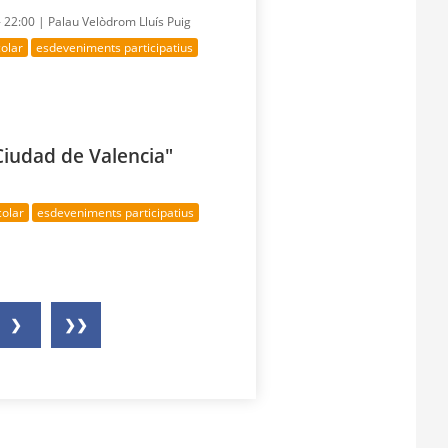
- 22:00 |
Palau Velòdrom Lluís Puig
colar
esdeveniments participatius
Ciudad de Valencia"
colar
esdeveniments participatius
❯
❯❯