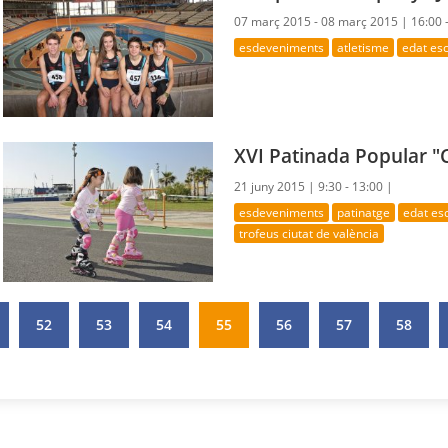
07 març 2015 - 08 març 2015 |
16:00 
esdeveniments
atletisme
edat es
XVI Patinada Popular "
21 juny 2015 |
9:30 - 13:00 |
esdeveniments
patinatge
edat es
trofeus ciutat de valència
52
53
54
55
56
57
58