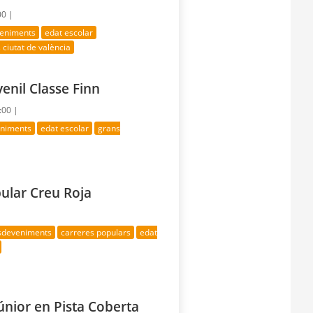
00 |
veniments
edat escolar
 ciutat de valència
venil Classe Finn
:00 |
eniments
edat escolar
grans
pular Creu Roja
esdeveniments
carreres populars
edat
nior en Pista Coberta