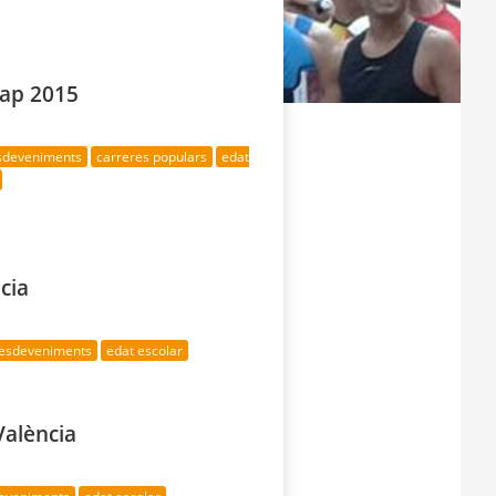
alap 2015
esdeveniments
carreres populars
edat
cia
 esdeveniments
edat escolar
València