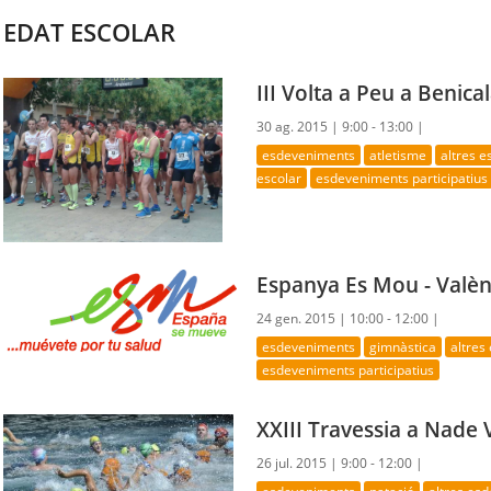
EDAT ESCOLAR
III Volta a Peu a Benic
30 ag. 2015 |
9:00 - 13:00 |
esdeveniments
atletisme
altres 
escolar
esdeveniments participatius
Espanya Es Mou - Valèn
24 gen. 2015 |
10:00 - 12:00 |
esdeveniments
gimnàstica
altres
esdeveniments participatius
XXIII Travessia a Nade 
26 jul. 2015 |
9:00 - 12:00 |