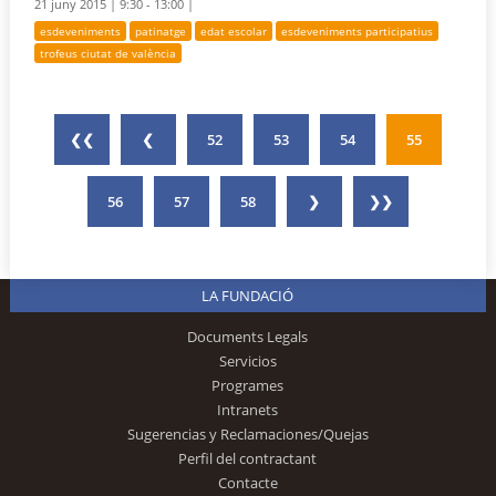
21 juny 2015 |
9:30 - 13:00 |
esdeveniments
patinatge
edat escolar
esdeveniments participatius
trofeus ciutat de valència
❮❮
❮
52
53
54
55
56
57
58
❯
❯❯
LA FUNDACIÓ
Documents Legals
Servicios
Programes
Intranets
Sugerencias y Reclamaciones/Quejas
Perfil del contractant
Contacte