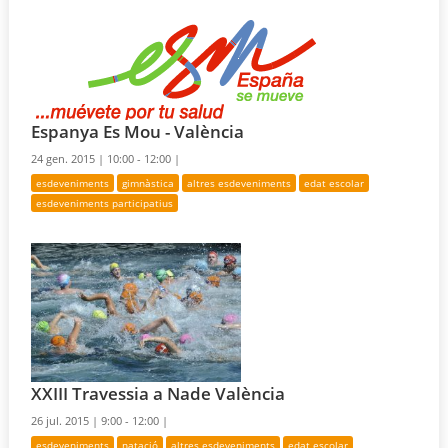
Espanya Es Mou - València
24 gen. 2015 |
10:00 - 12:00 |
esdeveniments
gimnàstica
altres esdeveniments
edat escolar
esdeveniments participatius
XXIII Travessia a Nade València
26 jul. 2015 |
9:00 - 12:00 |
esdeveniments
natació
altres esdeveniments
edat escolar