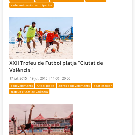
esdeveniments participatius
XXII Trofeu de Futbol platja "Ciutat de
València"
17 jul. 2015 - 19 jul. 2015 |
11:00 - 20:00 |
esdeveniments
futbol platja
altres esdeveniments
edat escolar
trofeus ciutat de valència