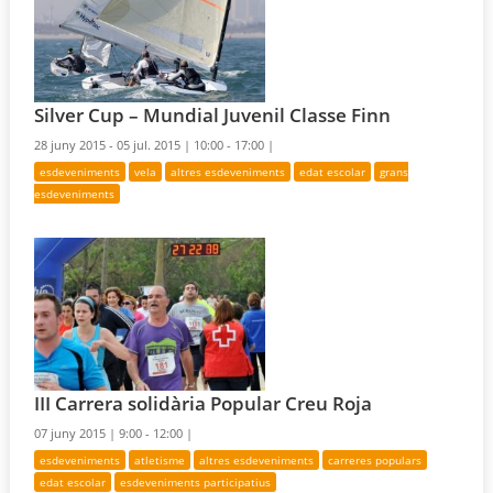
Silver Cup – Mundial Juvenil Classe Finn
28 juny 2015 - 05 jul. 2015 |
10:00 - 17:00 |
esdeveniments
vela
altres esdeveniments
edat escolar
grans
esdeveniments
III Carrera solidària Popular Creu Roja
07 juny 2015 |
9:00 - 12:00 |
esdeveniments
atletisme
altres esdeveniments
carreres populars
edat escolar
esdeveniments participatius