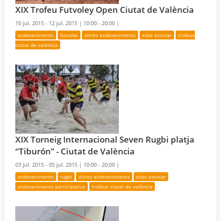
XIX Trofeu Futvoley Open Ciutat de València
10 jul. 2015 - 12 jul. 2015 |
10:00 - 20:00 |
esdeveniments
futvolei
altres esdeveniments
edat escolar
trofeus
ciutat de valència
XIX Torneig Internacional Seven Rugbi platja
“Tiburón” - Ciutat de València
03 jul. 2015 - 05 jul. 2015 |
10:00 - 20:00 |
esdeveniments
rugbi
altres esdeveniments
edat escolar
esdeveniments participatius
trofeus ciutat de valència