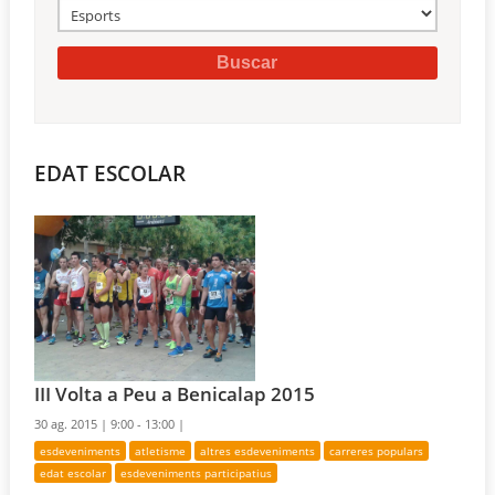
EDAT ESCOLAR
III Volta a Peu a Benicalap 2015
30 ag. 2015 |
9:00 - 13:00 |
esdeveniments
atletisme
altres esdeveniments
carreres populars
edat escolar
esdeveniments participatius