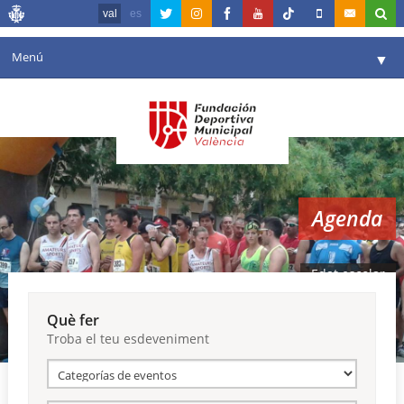
val
es
Menú
▼
La fundació
▼
Agenda
Instal·lacions
▼
Agenda
Comunicació
▼
València en esport
▼
Edat escolar
Portal de Transparència
Què fer
Troba el teu esdeveniment
Reserves
▼