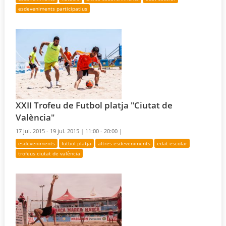
esdeveniments participatius
XXII Trofeu de Futbol platja "Ciutat de
València"
17 jul. 2015 - 19 jul. 2015 |
11:00 - 20:00 |
esdeveniments
futbol platja
altres esdeveniments
edat escolar
trofeus ciutat de valència