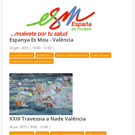
Espanya Es Mou - València
24 gen. 2015 |
10:00 - 12:00 |
esdeveniments
gimnàstica
altres esdeveniments
edat escolar
esdeveniments participatius
XXIII Travessia a Nade València
26 jul. 2015 |
9:00 - 12:00 |
esdeveniments
natació
altres esdeveniments
edat escolar