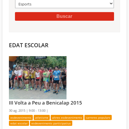
EDAT ESCOLAR
III Volta a Peu a Benicalap 2015
30 ag. 2015 |
9:00 - 13:00 |
esdeveniments
atletisme
altres esdeveniments
carreres populars
edat escolar
esdeveniments participatius