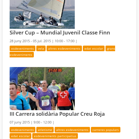
Silver Cup – Mundial Juvenil Classe Finn
28 juny 2015 - 05 jul. 2015 |
10:00 - 17:00 |
esdeveniments
vela
altres esdeveniments
edat escolar
grans
esdeveniments
III Carrera solidària Popular Creu Roja
07 juny 2015 |
9:00 - 12:00 |
esdeveniments
atletisme
altres esdeveniments
carreres populars
edat escolar
esdeveniments participatius