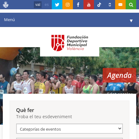
val
es
Menú
▼
La fundació
▼
Agenda
Instal·lacions
▼
Agenda
Comunicació
▼
València en esport
▼
Edat escolar
Portal de Transparència
Què fer
Troba el teu esdeveniment
Reserves
▼