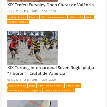
XIX Trofeu Futvoley Open Ciutat de València
10 jul. 2015 - 12 jul. 2015 |
10:00 - 20:00 |
esdeveniments
futvolei
altres esdeveniments
edat escolar
trofeus
ciutat de valència
XIX Torneig Internacional Seven Rugbi platja
“Tiburón” - Ciutat de València
03 jul. 2015 - 05 jul. 2015 |
10:00 - 20:00 |
esdeveniments
rugbi
altres esdeveniments
edat escolar
esdeveniments participatius
trofeus ciutat de valència