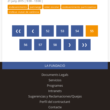
21 juny 2015 |
9:30 - 13:00 |
esdeveniments
patinatge
edat escolar
esdeveniments participatius
trofeus ciutat de valència
❮❮
❮
52
53
54
55
56
57
58
❯
❯❯
LA FUNDACIÓ
Documents Legals
Servicios
Programes
Intranets
Sugerencias y Reclamaciones/Quejas
Perfil del contractant
Contacte