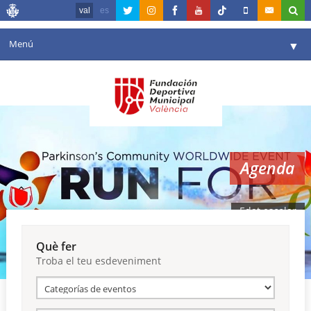
val
es
Menú
▼
La fundació
▼
Agenda
Instal·lacions
▼
Agenda
Comunicació
▼
València en esport
▼
Edat escolar
Portal de Transparència
Què fer
Troba el teu esdeveniment
Reserves
▼