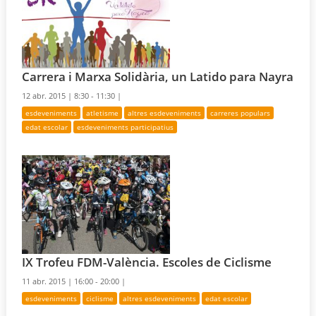
Carrera i Marxa Solidària, un Latido para Nayra
12 abr. 2015 |
8:30 - 11:30 |
esdeveniments
atletisme
altres esdeveniments
carreres populars
edat escolar
esdeveniments participatius
IX Trofeu FDM-València. Escoles de Ciclisme
11 abr. 2015 |
16:00 - 20:00 |
esdeveniments
ciclisme
altres esdeveniments
edat escolar