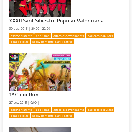
XXXII Sant Silvestre Popular Valenciana
30 des. 2015 |
20:00 - 22:00 |
esdeveniments
atletisme
altres esdeveniments
carreres populars
edat escolar
esdeveniments participatius
1ª Color Run
27 set. 2015 |
9:00 |
esdeveniments
atletisme
altres esdeveniments
carreres populars
edat escolar
esdeveniments participatius