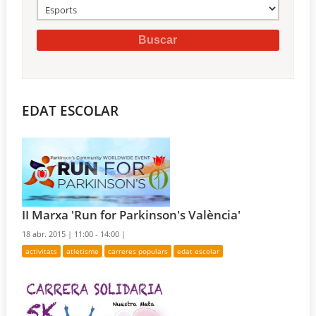
EDAT ESCOLAR
II Marxa 'Run for Parkinson's València'
18 abr. 2015 |
11:00 - 14:00 |
activitats
atletisme
carreres populars
edat escolar