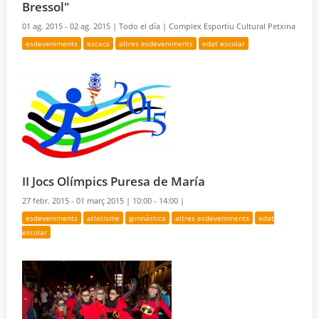
Bressol"
01 ag. 2015 - 02 ag. 2015 |
Todo el día |
Complex Esportiu Cultural Petxina
esdeveniments
escacs
altres esdeveniments
edat escolar
II Jocs Olímpics Puresa de María
27 febr. 2015 - 01 març 2015 |
10:00 - 14:00 |
esdeveniments
atletisme
gimnàstica
altres esdeveniments
edat
escolar