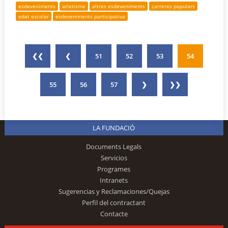
esdeveniments
atletisme
altres esdeveniments
carreres populars
edat escolar
esdeveniments participatius
❮❮
❮
51
52
53
54
55
56
57
❯
❯❯
LA FUNDACIÓ
Documents Legals
Servicios
Programes
Intranets
Sugerencias y Reclamaciones/Quejas
Perfil del contractant
Contacte