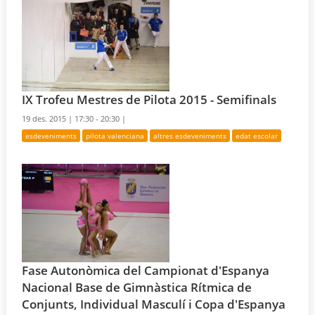
IX Trofeu Mestres de Pilota 2015 - Semifinals
19 des. 2015 |
17:30 - 20:30 |
esdeveniments
pilota valenciana
altres esdeveniments
edat escolar
Fase Autonòmica del Campionat d'Espanya
Nacional Base de Gimnàstica Rítmica de
Conjunts, Individual Masculí i Copa d'Espanya