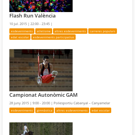
Flash Run València
10 jul. 2015 |
22:00 - 23:45 |
esdeveniments
atletisme
altres esdeveniments
carreres populars
edat escolar
esdeveniments participatius
Campionat Autonòmic GAM
28 juny 2015 |
9:00 - 20:00 |
Poliesportiu Cabanyal – Canyamelar
esdeveniments
gimnàstica
altres esdeveniments
edat escolar