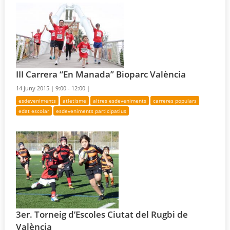
III Carrera “En Manada” Bioparc València
14 juny 2015 |
9:00 - 12:00 |
esdeveniments
atletisme
altres esdeveniments
carreres populars
edat escolar
esdeveniments participatius
3er. Torneig d’Escoles Ciutat del Rugbi de
València