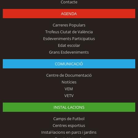
Contacte
AGENDA
Carreres Populars
Trofeus Ciutat de València
Esdeveniments Participatius
Edat escolar
Grans Esdeveniments
COMUNICACIÓ
Centre de Documentació
Notícies
VEM
VETV
INSTAL·LACIONS
Camps de Futbol
Centres esportius
Instal·lacions en parcs i jardins