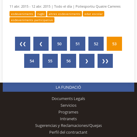
11 abr. 2015 - 12 abr. 2015 |
Todo el día |
Poliesportiu Quatre Carreres
esdeveniments
rugbi
altres esdeveniments
edat escolar
esdeveniments participatius
❮❮
❮
50
51
52
53
54
55
56
❯
❯❯
LA FUNDACIÓ
Documents Legals
Servicios
Programes
Intranets
Sugerencias y Reclamaciones/Quejas
Perfil del contractant