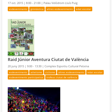
17 oct. 2015 |
8:00 - 21:00 |
Palau Velòdrom Lluís Puig
esdeveniments
gimnàstica
altres esdeveniments
edat escolar
Raid Júnior Aventura Ciutat de València
20 juny 2015 |
9:00 - 13:30 |
Complex Esportiu Cultural Petxina
esdeveniments
atletisme
ciclisme
altres esdeveniments
edat escolar
esdeveniments participatius
trofeus ciutat de valència