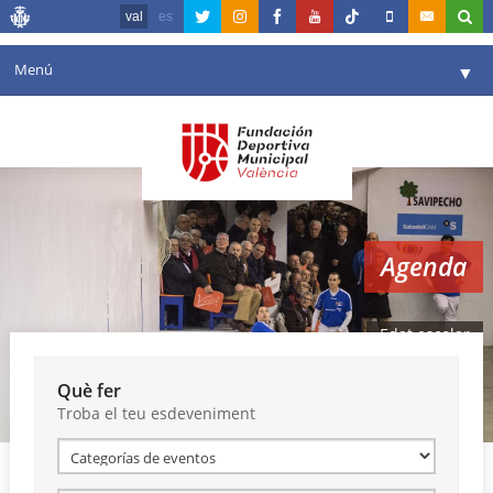
val
es
Menú
▼
La fundació
▼
Agenda
Instal·lacions
▼
Agenda
Comunicació
▼
València en esport
▼
Edat escolar
Portal de Transparència
Què fer
Troba el teu esdeveniment
Reserves
▼