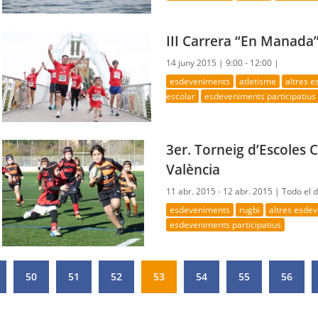
III Carrera “En Manada
14 juny 2015 |
9:00 - 12:00 |
esdeveniments
atletisme
altres 
escolar
esdeveniments participatius
3er. Torneig d’Escoles 
València
11 abr. 2015 - 12 abr. 2015 |
Todo el 
esdeveniments
rugbi
altres esde
esdeveniments participatius
50
51
52
53
54
55
56