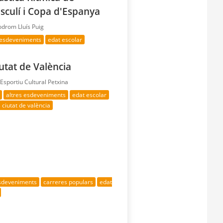
sculí i Copa d'Espanya
òdrom Lluís Puig
 esdeveniments
edat escolar
utat de València
sportiu Cultural Petxina
altres esdeveniments
edat escolar
 ciutat de valència
esdeveniments
carreres populars
edat