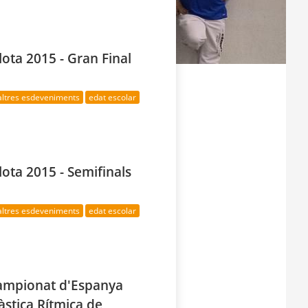
lota 2015 - Gran Final
altres esdeveniments
edat escolar
lota 2015 - Semifinals
altres esdeveniments
edat escolar
ampionat d'Espanya
stica Rítmica de