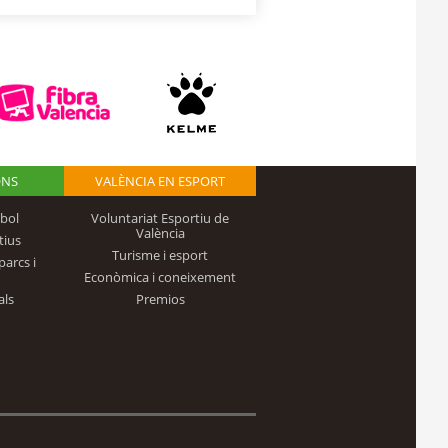
ONS
VALÈNCIA EN ESPORT
bol
Voluntariat Esportiu de
València
tius
Turisme i esport
parcs i
Econòmica i coneixement
als
Premios