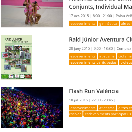
Conjunts, Individual Ma
17 oct. 2015 |
8:00 - 21:00 |
Palau Vel
esdeveniments
gimnàstica
altres
Raid Júnior Aventura Ci
20 juny 2015 |
9:00 - 13:30 |
Complex E
esdeveniments
atletisme
ciclisme
esdeveniments participatius
trofeus
Flash Run València
10 jul. 2015 |
22:00 - 23:45 |
esdeveniments
atletisme
altres 
escolar
esdeveniments participatius