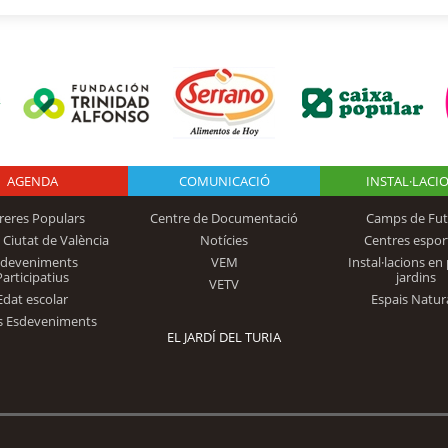
AGENDA
Logo Fundación
COMUNICACIÓ
INSTAL·LACI
reres Populars
Centre de Documentació
Camps de Fut
 Ciutat de València
Notícies
Centres espor
Trinidad Alfonso
sdeveniments
VEM
Instal·lacions en 
Participatius
jardins
VETV
Edat escolar
Espais Natur
s Esdeveniments
EL JARDÍ DEL TURIA