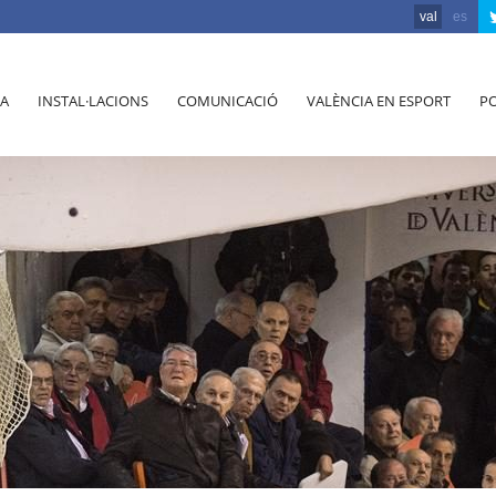
val
es
A
INSTAL·LACIONS
COMUNICACIÓ
VALÈNCIA EN ESPORT
PO