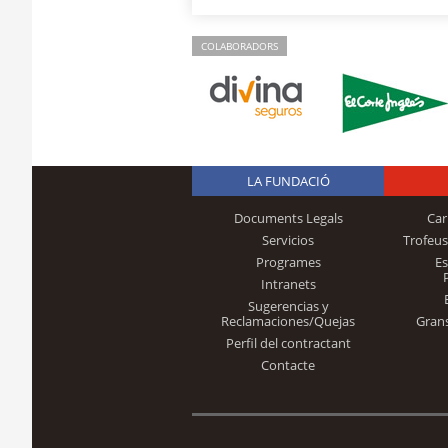
COLABORADORS
LA FUNDACIÓ
Documents Legals
Car
Servicios
Trofeus
Programes
E
Intranets
Sugerencias y
Reclamaciones/Quejas
Gran
Perfil del contractant
Contacte