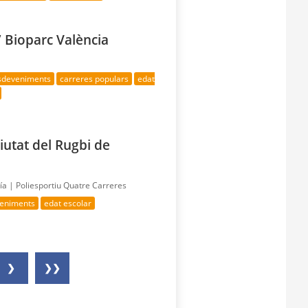
” Bioparc València
esdeveniments
carreres populars
edat
Ciutat del Rugbi de
día |
Poliesportiu Quatre Carreres
veniments
edat escolar
❯
❯❯