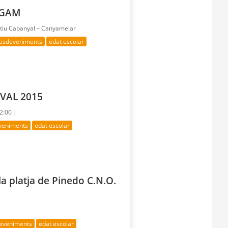
 GAM
rtiu Cabanyal – Canyamelar
 esdeveniments
edat escolar
ECVAL 2015
22:00 |
eveniments
edat escolar
la platja de Pinedo C.N.O.
deveniments
edat escolar