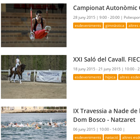
Campionat Autonòmic
28 juny 2015 |
9:00 - 20:00 |
Poliespo
esdeveniments
gimnàstica
altres
XXI Saló del Cavall. FI
18 juny 2015 - 21 juny 2015 |
10:00 - 
esdeveniments
hípica
altres esd
IX Travessia a Nade de 
Dom Bosco - Natzaret
06 juny 2015 |
10:00 - 14:00 |
esdeveniments
natació
altres es