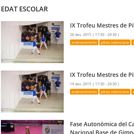
EDAT ESCOLAR
IX Trofeu Mestres de Pi
26 des. 2015 |
17:30 - 20:30 |
esdeveniments
pilota valenciana
IX Trofeu Mestres de Pi
19 des. 2015 |
17:30 - 20:30 |
esdeveniments
pilota valenciana
Fase Autonòmica del C
Nacional Base de Gimnà