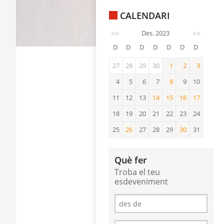
CALENDARI
<<
Des. 2023
>>
D
D
D
D
D
D
D
27
28
29
30
1
2
3
1
2
3
4
5
6
7
8
9
10
8
11
12
13
14
15
16
17
14
15
16
17
18
19
20
21
22
23
24
25
26
27
28
29
30
31
26
30
Què fer
Troba el teu
esdeveniment