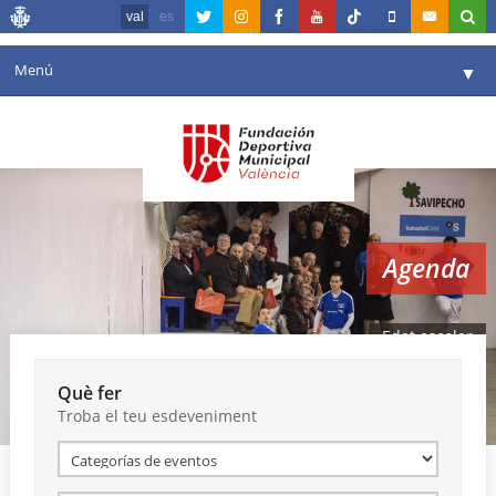
val
es
Menú
▼
La fundació
▼
Agenda
Instal·lacions
▼
Agenda
Comunicació
▼
València en esport
▼
Edat escolar
Portal de Transparència
Què fer
Troba el teu esdeveniment
Reserves
▼