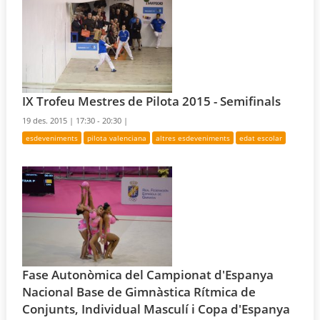
IX Trofeu Mestres de Pilota 2015 - Semifinals
19 des. 2015 |
17:30 - 20:30 |
esdeveniments
pilota valenciana
altres esdeveniments
edat escolar
Fase Autonòmica del Campionat d'Espanya
Nacional Base de Gimnàstica Rítmica de
Conjunts, Individual Masculí i Copa d'Espanya