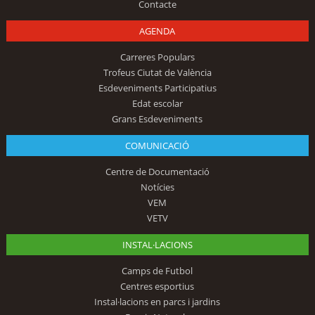
Contacte
AGENDA
Carreres Populars
Trofeus Ciutat de València
Esdeveniments Participatius
Edat escolar
Grans Esdeveniments
COMUNICACIÓ
Centre de Documentació
Notícies
VEM
VETV
INSTAL·LACIONS
Camps de Futbol
Centres esportius
Instal·lacions en parcs i jardins