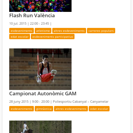
Flash Run València
10 jul. 2015 |
22:00 - 23:45 |
esdeveniments
atletisme
altres esdeveniments
carreres populars
edat escolar
esdeveniments participatius
Campionat Autonòmic GAM
28 juny 2015 |
9:00 - 20:00 |
Poliesportiu Cabanyal – Canyamelar
esdeveniments
gimnàstica
altres esdeveniments
edat escolar