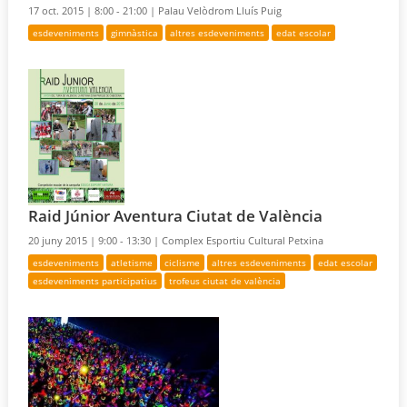
17 oct. 2015 |
8:00 - 21:00 |
Palau Velòdrom Lluís Puig
esdeveniments
gimnàstica
altres esdeveniments
edat escolar
Raid Júnior Aventura Ciutat de València
20 juny 2015 |
9:00 - 13:30 |
Complex Esportiu Cultural Petxina
esdeveniments
atletisme
ciclisme
altres esdeveniments
edat escolar
esdeveniments participatius
trofeus ciutat de valència