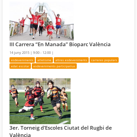
III Carrera “En Manada” Bioparc València
14 juny 2015 |
9:00 - 12:00 |
esdeveniments
atletisme
altres esdeveniments
carreres populars
edat escolar
esdeveniments participatius
3er. Torneig d’Escoles Ciutat del Rugbi de
València