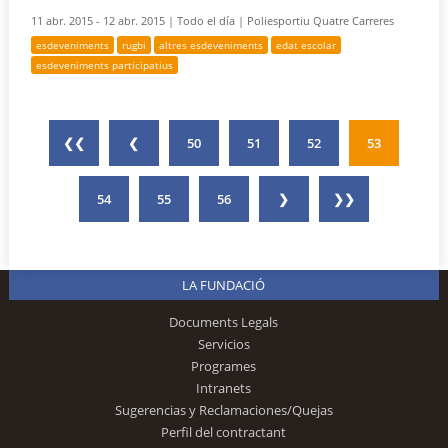
11 abr. 2015 - 12 abr. 2015 |
Todo el día |
Poliesportiu Quatre Carreres
esdeveniments
rugbi
altres esdeveniments
edat escolar
esdeveniments participatius
❮❮
❮
50
51
52
53
54
55
56
❯
❯❯
LA FUNDACIÓ
Documents Legals
Servicios
Programes
Intranets
Sugerencias y Reclamaciones/Quejas
Perfil del contractant