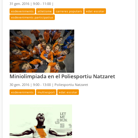
31 gen. 2016 |
9:00 - 11:00 |
esdeveniments
atletisme
carreres populars
edat escolar
esdeveniments participatius
Miniolimpiada en el Poliesportiu Natzaret
30 gen. 2016 |
9:00 - 13:00 |
Poliesportiu Natzaret
esdeveniments
multiesport
edat escolar