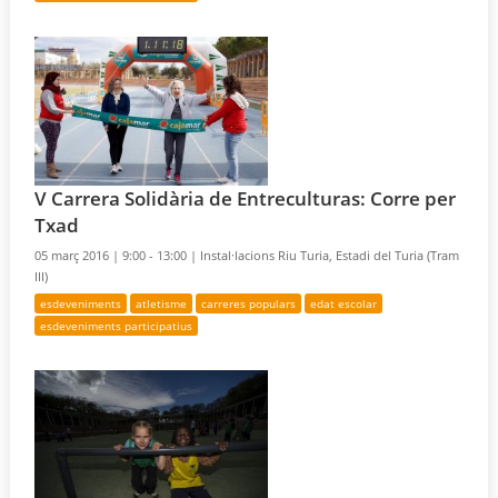
V Carrera Solidària de Entreculturas: Corre per
Txad
05 març 2016 |
9:00 - 13:00 |
Instal·lacions Riu Turia, Estadi del Turia (Tram
III)
esdeveniments
atletisme
carreres populars
edat escolar
esdeveniments participatius