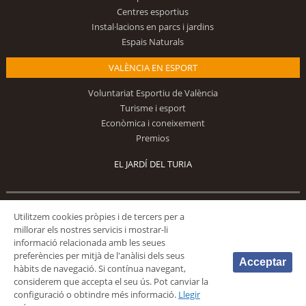
Centres esportius
Instal·lacions en parcs i jardins
Espais Naturals
VALÈNCIA EN ESPORT
Voluntariat Esportiu de València
Turisme i esport
Econòmica i coneixement
Premios
EL JARDÍ DEL TURIA
Utilitzem cookies pròpies i de tercers per a
Segueix-nos
millorar els nostres servicis i mostrar-li
informació relacionada amb les seues
preferències per mitjà de l'anàlisi dels seus
Acceptar
hàbits de navegació. Si contínua navegant,
considerem que accepta el seu ús. Pot canviar la
configuració o obtindre més informació.
Llegir
© 2026 Fundación Deportiva Municipal Valencia |
AVÍS LEGAL
|
POLÍTICA DE