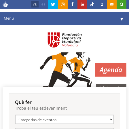
val
es
Menú
▼
La fundació
▼
Agenda
Instal·lacions
▼
Agenda
Comunicació
▼
València en esport
▼
Edat escolar
Portal de Transparència
Què fer
Troba el teu esdeveniment
Reserves
▼