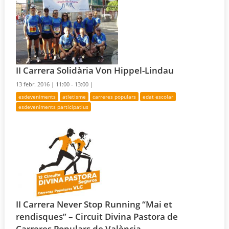
II Carrera Solidària Von Hippel-Lindau
13 febr. 2016 |
11:00 - 13:00 |
esdeveniments
atletisme
carreres populars
edat escolar
esdeveniments participatius
II Carrera Never Stop Running “Mai et
rendisques” – Circuit Divina Pastora de
Carreres Populars de València