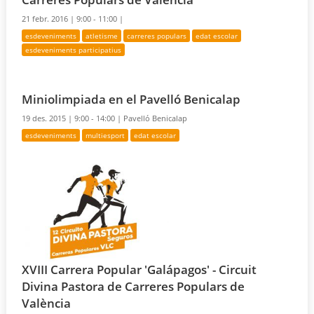
21 febr. 2016 |
9:00 - 11:00 |
esdeveniments
atletisme
carreres populars
edat escolar
esdeveniments participatius
Miniolimpiada en el Pavelló Benicalap
19 des. 2015 |
9:00 - 14:00 |
Pavelló Benicalap
esdeveniments
multiesport
edat escolar
XVIII Carrera Popular 'Galápagos' - Circuit
Divina Pastora de Carreres Populars de
València