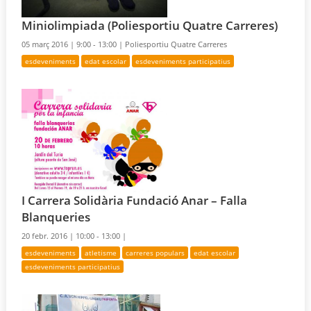
Miniolimpiada (Poliesportiu Quatre Carreres)
05 març 2016 |
9:00 - 13:00 |
Poliesportiu Quatre Carreres
esdeveniments
edat escolar
esdeveniments participatius
I Carrera Solidària Fundació Anar – Falla
Blanqueries
20 febr. 2016 |
10:00 - 13:00 |
esdeveniments
atletisme
carreres populars
edat escolar
esdeveniments participatius