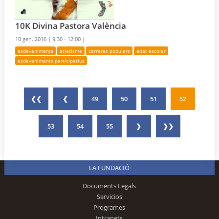
10K Divina Pastora València
10 gen. 2016 |
9:30 - 12:00 |
esdeveniments
atletisme
carreres populars
edat escolar
esdeveniments participatius
❮❮
❮
49
50
51
52
53
54
55
❯
❯❯
LA FUNDACIÓ
Documents Legals
Servicios
Programes
Intranets